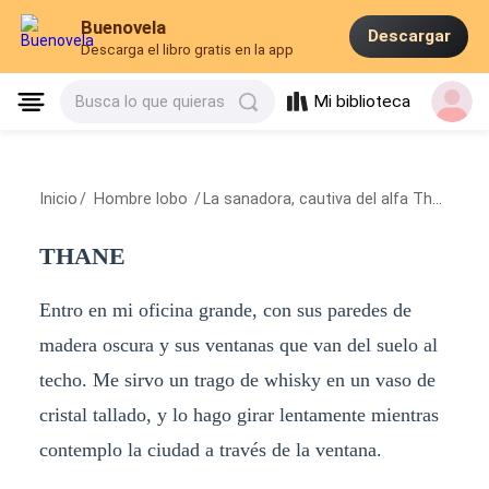
Buenovela
Descargar
Descarga el libro gratis en la app
Mi biblioteca
Busca lo que quieras
Inicio
/
Hombre lobo
/
La sanadora, cautiva del alfa Thane
/
T
THANE
Entro en mi oficina grande, con sus paredes de
madera oscura y sus ventanas que van del suelo al
techo. Me sirvo un trago de whisky en un vaso de
cristal tallado, y lo hago girar lentamente mientras
contemplo la ciudad a través de la ventana.