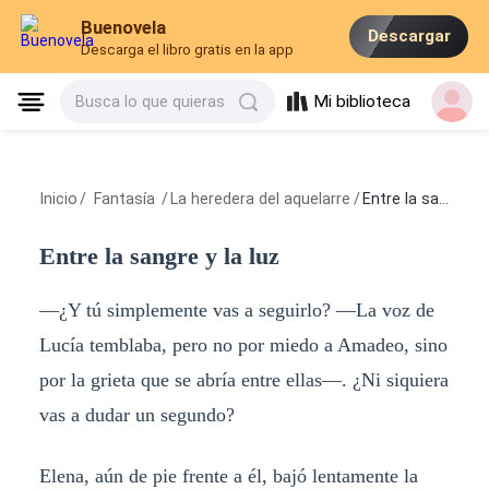
Buenovela
Descargar
Descarga el libro gratis en la app
Mi biblioteca
Busca lo que quieras
Inicio
/
Fantasía
/
La heredera del aquelarre
/
Entre la sangre y la luz
Entre la sangre y la luz
—¿Y tú simplemente vas a seguirlo? —La voz de
Lucía temblaba, pero no por miedo a Amadeo, sino
por la grieta que se abría entre ellas—. ¿Ni siquiera
vas a dudar un segundo?
Elena, aún de pie frente a él, bajó lentamente la