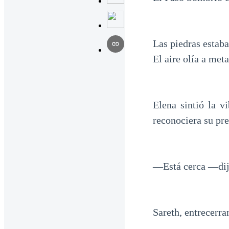
Las piedras estab
El aire olía a me
Elena sintió la v
reconociera su pre
—Está cerca —dijo
Sareth, entrecerra