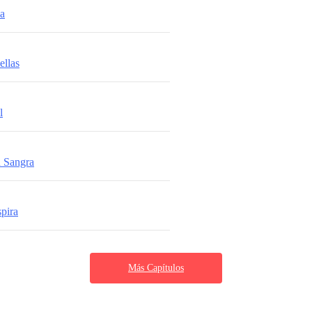
da
ellas
l
n Sangra
spira
Más Capítulos