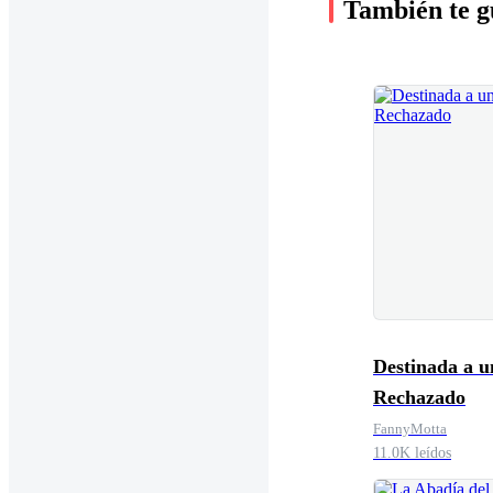
También te g
Destinada a u
Rechazado
FannyMotta
11.0K leídos