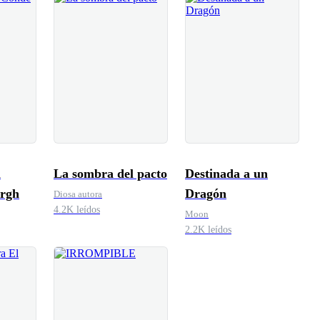
l
La sombra del pacto
Destinada a un
rgh
Dragón
Diosa autora
4.2K leídos
Moon
2.2K leídos