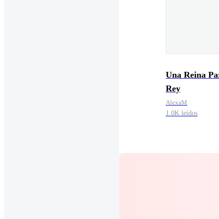
Una Reina Pa
Rey
AlexaM
1.0K leídos