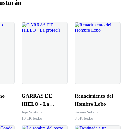
ustarán
no
GARRAS DE
Renacimiento del
HIELO - La
Hombre Lobo
profecía.
Juju Scrittore
Kariani Sukadi
10.1K leídos
8.5K leídos