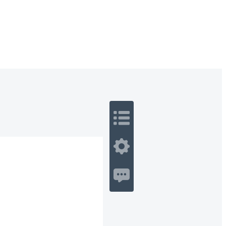
 Romance
Sci-Fi
Guerra
Otros