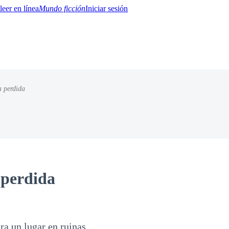
Mundo ficción
Iniciar sesión
 perdida
BTQ+
YA/TEEN
Paranormal
Misterio/Thriller
Oriental
Juegos
Historia
MM
 perdida
a un lugar en ruinas.