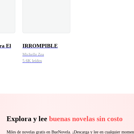
ra El
IRROMPIBLE
Michelle Zea
5.6K leídos
Explora y lee
buenas novelas sin costo
Miles de novelas gratis en BueNovela. ¡Descarga y lee en cualquier momen