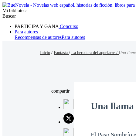
Mi biblioteca
Buscar
PARTICIPA Y GANA
Concurso
Para autores
Recompensas de autores
Para autores
Ranking
Navegar
Inicio
/
Fantasía
/
La heredera del aquelarre /
Una llama
Novelas
Cuentos Cortos
Todos
Romance
Hombre lobo
Mafia
Sistema
Fantasía
Urbano
LG
compartir
Una llama
El Paso Sombrío er