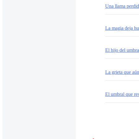
Una llama perdi
La magia deja hu
El hijo del umbra
La grieta que aú
El umbral que re