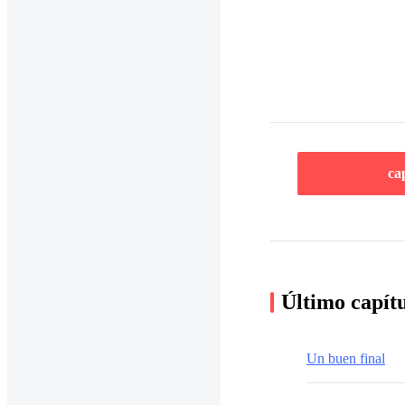
ca
Último capít
Un buen final