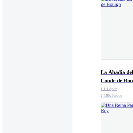
La Abadía de
Conde de Bou
J. I. López
14.9K leídos