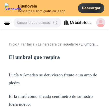
Buenovela
Descargar
Descarga el libro gratis en la app
Mi biblioteca
Busca lo que quieras
Inicio
/
Fantasía
/
La heredera del aquelarre
/
El umbral que respira
El umbral que respira
Lucía y Amadeo se detuvieron frente a un arco de
piedra.
Él la miró como si cada centímetro de su rostro
fuera nuevo.