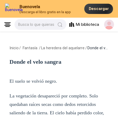
Buenovela
Descargar
Descarga el libro gratis en la app
Mi biblioteca
Busca lo que quieras
Inicio
/
Fantasía
/
La heredera del aquelarre
/
Donde el velo sangra
Donde el velo sangra
El suelo se volvió negro.
La vegetación desapareció por completo. Solo
quedaban raíces secas como dedos retorcidos
saliendo de la tierra. El cielo había perdido color,