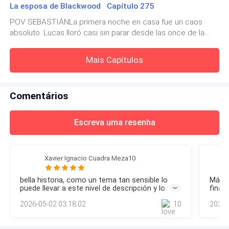
La esposa de Blackwood Capítulo 275
desde hacía días: —¿Puedo traerte un té o algo caliente?
Tienes que hidr
POV SEBASTIÁNLa primera noche en casa fue un caos
absoluto. Lucas lloró casi sin parar desde las once de la
noche hasta las cuatro de la mañana. Chloe estaba
exhausta, con los puntos todavía doliéndole y la leche
Mais Capítulos
empezando a subir, lo que la dejaba con los pechos
hinchados y sensibles. Yo no sabía
Comentários
Escreva uma resenha
Xavier Ignacio Cuadra Meza10
bella historia, como un tema tan sensible lo
Más al
puede llevar a este nivel de descripción y lo
final
lectores lo puedan asimilar y llevarlo a nivel de
perdo
2026-05-02 03:18:02
10
2026-
reflexión. y gracias Kandy por ese epílogo.
era j
pudier
es mu