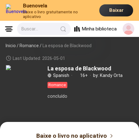
Buenovela
Baixar
Baixe o livro gratuitamente no
aplicativo
Minha biblioteca
Buscar...
Inicio /
Romance
/
La esposa de Blackwood
Last Updated: 2026-05-01
La esposa de Blackwood
Spanish
·
16+
·
by: Kandy Orta
Romance
concluído
Baixe o livro no aplicativo