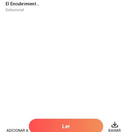
El Encubrimiento Letal del Magnate: Su Reina Amnésica
Delusional
Ler
ADICIONAR A
BAIXAR