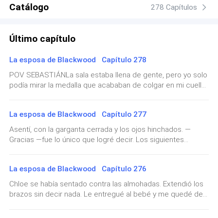
Catálogo
278 Capítulos
Último capítulo
La esposa de Blackwood Capítulo 278
POV SEBASTIÁNLa sala estaba llena de gente, pero yo solo
podía mirar la medalla que acababan de colgar en mi cuello.
“Cinco años sobrio”. Cinco años sin tocar una sola línea de
cocaína. Cinco años reconstruyéndome pedazo a pedazo.
La esposa de Blackwood Capítulo 277
Cinco años de terapia, de reuniones, de noches en las que
la culpa
Asentí, con la garganta cerrada y los ojos hinchados. —
Gracias —fue lo único que logré decir. Los siguientes
meses fueron una rutina dolorosamente constante. El
divorcio concluyó sin grandes escándalos. Fue civilizado,
La esposa de Blackwood Capítulo 276
casi frío. La custodia quedó compartida legalmente, pero
acordamos que Lucas s
Chloe se había sentado contra las almohadas. Extendió los
brazos sin decir nada. Le entregué al bebé y me quedé de
pie a un lado, observándolos. Mientras ella lo amamantaba,
me atreví a preguntar algo que me rondaba la cabeza