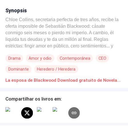
Synopsis
Chloe Collins, secretaria perfecta de tres años, recibe la
oferta imposible de Sebastián Blackwood: cásate
conmigo seis meses o pierdo mi imperio. A cambio, él
liquida tus deudas y te da un millón al final. Reglas
estrictas: fingir amor en público, cero sentimientos... y
nada físico, salvo que los dos lo queramos. Pero el anillo
Drama
Amor y odio
Contemporánea
CEO
en mi dedo, sus besos "de práctica" que incendian la piel
y su mano posesiva en mi cintura despiertan un deseo
Dominante
Heredero / Heredera
que no puedo ignorar. Lo que era una farsa se convierte
en algo real y peligroso. ¿Podré resistir al hombre que
Matrimonio por Contrato
De Odio al Amor
La esposa de Blackwood Download gratuito de Novelas Online em PDF
controla mi vida... o me entregaré al amor que juré evitar?
Compartilhar os livros em: