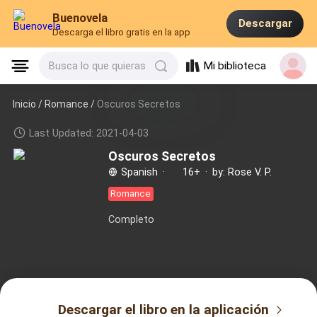
Buenovela
Descargar
Descarga el libro gratis en la app
Mi biblioteca
Busca lo que quieras
Inicio /
Romance
/
Oscuros Secretos
Last Updated: 2021-04-03
Oscuros Secretos
Spanish
·
16+
·
by: Rose V. P.
Romance
Completo
Descargar el libro en la aplicación