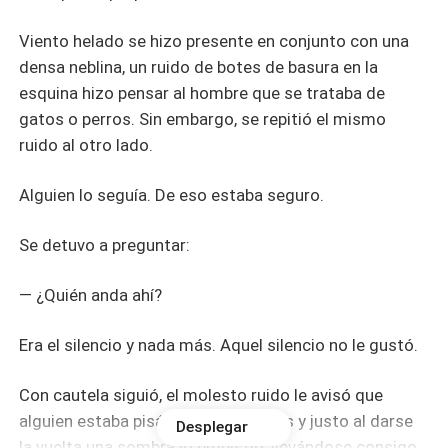
Viento helado se hizo presente en conjunto con una
densa neblina, un ruido de botes de basura en la
esquina hizo pensar al hombre que se trataba de
gatos o perros. Sin embargo, se repitió el mismo
ruido al otro lado.
Alguien lo seguía. De eso estaba seguro.
Se detuvo a preguntar:
— ¿Quién anda ahí?
Era el silencio y nada más. Aquel silencio no le gustó.
Con cautela siguió, el molesto ruido le avisó que
alguien estaba pisándole los talones y justo al darse
Desplegar
la vuelta una sombra lo embistió, llevándose consigo