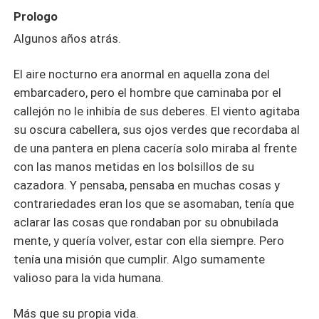
ellos, ellos eran... Me quedé en silencio, la habitación
Prologo
oscura ocultó el miedo irracional que sentía, él no iba a
Algunos años atrás.
hacerme daño ¿o sí? —Eres un... —No podía
pronunciarlo, las palabras no salían de mí boca. —Un
El aire nocturno era anormal en aquella zona del
ángel caído —terminó por mí."
embarcadero, pero el hombre que caminaba por el
callejón no le inhibía de sus deberes. El viento agitaba
su oscura cabellera, sus ojos verdes que recordaba al
de una pantera en plena cacería solo miraba al frente
con las manos metidas en los bolsillos de su
cazadora. Y pensaba, pensaba en muchas cosas y
contrariedades eran los que se asomaban, tenía que
aclarar las cosas que rondaban por su obnubilada
mente, y quería volver, estar con ella siempre. Pero
tenía una misión que cumplir. Algo sumamente
valioso para la vida humana.
Más que su propia vida.