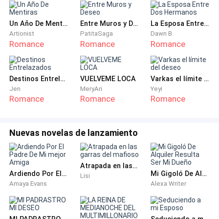
—Ya no posees una brillante espada con la que te
puedas defender. Tus verdaderos enemigos vendrán
Un Año De Mentiras
Entre Muros y Deseo
La Esposa Entre Dos Hermanos
dentro de un momento, ellos vienen a por ti —decía
Artionist
PatitaSaga
Dawn B.
arrastrando las palabras, tan cerca de Kariath que le
Romance
Romance
Romance
dio nauseas por aquel olor tan fétido que se cargaba.
Destinos Entrelazados
VUELVEME LOCA
Varkas el límite del deseo
—Si ellos vienen hasta acá es porque no sirves ni para
Jen
MeryAri
Yeyi
mensajero, reconócelo, Xamiel —respondió, el
Romance
Romance
Romance
espectro rugió cuando oyó su nombre.
—Tu padre se ha olvidado de ti, Kariath —siguió
Nuevas novelas de lanzamiento
diciendo con el mismo tono. Esperando a que el
hombre atacara, pero no lo hacía.
Atrapada en las garras del mafioso
Ardiendo Por El Padre De Mi mejor Amiga
Mi Gigoló De Alquiler Resulta Ser Mi Dueño
Lisi
—Mi padre, nuestro padre… —dijo con una sonrisa en
Amaya Evans
Alexa Writer
sus labios, poniéndose las manos detrás de su
espalda y agregó—, te envía saludos.
MI PADRASTRO MI DESEO
Seduciendo a mi Esposo