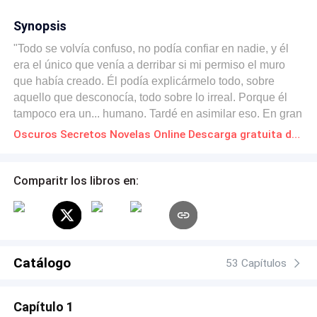
Synopsis
"Todo se volvía confuso, no podía confiar en nadie, y él
era el único que venía a derribar si mi permiso el muro
que había creado. Él podía explicármelo todo, sobre
aquello que desconocía, todo sobre lo irreal. Porque él
tampoco era un... humano. Tardé en asimilar eso. En gran
parte no entendí rápidamente lo que quiso explicar. —¿Y
Oscuros Secretos Novelas Online Descarga gratuita de PDF
tú qué eres? —Inquirí, al decir que "éramos hijos de los
hombres" él y yo no nos incluíamos. Tardó en darme una
respuesta. —No me lo creerías. —¿Después de todo lo
Comparitr los libros en:
que ha pasado? ¿En serio? Vamos —Insistí—. No puede
ser tan malo. ¿Qué podría ser tan malo como para que no
quisiera contármelo? Respiró profundamente, como si
debatiera con su yo interno. —Nos hacemos llamar y nos
conocieron como los Vigilantes —Respondió sin verme.
Catálogo
53 Capítulos
De todos modos, aún sabiéndolo, escucharlo... mi
corazón cayó a tres metros bajo el suelo. Las atrocidades
Capítulo 1
que habían hecho ellos, todo lo que había leído sobre