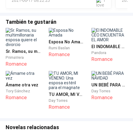
— ¿A quién? ¿Ahora le sirves a él? ¿Crees que con
2021-06-17 08:22:25
1
2021-
buscar la piedra te ayudará a recuperar tu anterior
aspecto? Confieso que te ves mejor así.
También te gustarán
El espectro sonrió.
Esposa No Amada
— ¿Y tú, Kariath, sigues siendo un Vigilante traidor?
El INDOMABLE CEO ENCUENTRA EL AMOR
Rumi Baslan
Sr. Ramos, su multimillonaria esposa quiere el divorcio
Que yo sepa has dejado ese cargo. ¿Has logrado crear
Pandora
Romance
PrimaVera
Romance
un bastardo nephilim? Puedo descuartizarte con este
Romance
aspecto si no me entregas la Piedra del Punarvasu y el
verdadero Libro de Enoc. Sabemos que tú lo tienes.
Ámame otra vez
UN BEBÉ PARA NAVIDAD
Ahora le toco a él sonreír.
Tory Sánchez
Day Torres
TU AMOR, MI VENENO. Una esposa estéril para el magnate
Romance
Romance
Day Torres
—No tienes como probarlo —sonrió, estaba seguro
Romance
que aunque lo negara o lo reconociera, moriría de
todas formas. Así lo tenía el destino.
Novelas relacionadas