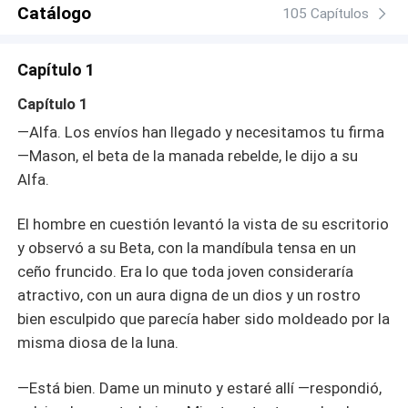
al lugar que una vez llamó hogar, pero eso solo marcaba
Catálogo
105 Capítulos
el comienzo de sus problemas. Había vivido toda su vida
creyendo que era humana, pero el infierno pareció
Capítulo 1
desatarse cuando descubrió la verdad: todo lo que sabía
sobre sí misma era una mentira. El regreso de Ariel está
Capítulo 1
marcado por mentiras y un dolor indescriptible que
—Alfa. Los envíos han llegado y necesitamos tu firma
amenaza con separarlos. ¿Cuánto podrá soportar por
—Mason, el beta de la manada rebelde, le dijo a su
amor, o será capaz de amar al asesino de su padre?
Alfa.
El hombre en cuestión levantó la vista de su escritorio
y observó a su Beta, con la mandíbula tensa en un
ceño fruncido. Era lo que toda joven consideraría
atractivo, con un aura digna de un dios y un rostro
bien esculpido que parecía haber sido moldeado por la
misma diosa de la luna.
—Está bien. Dame un minuto y estaré allí —respondió,