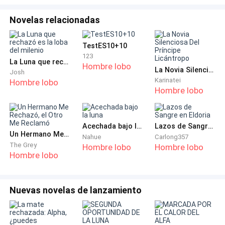
—Sí, Alfa. Las armas han sido probadas y funcionan
Novelas relacionadas
bien, pero aún no hemos probado las bombas.
TestES10+10
Kane sacudió la cabeza, mirando alrededor del
123
La Luna que rechazó es la loba del milenio
Hombre lobo
arsenal. Había logrado convertir un bosque
La Novia Silenciosa Del Príncipe Licántropo
Josh
abandonado en un almacén para las armas más
Karinatei
Hombre lobo
Hombre lobo
modernas, y se sentía orgulloso de sí mismo. Una
ligera sonrisa se dibujó en sus labios al pensar en el
dinero que ingresaría a su cuenta en unos días. —
Acechada bajo la luna
Lazos de Sangre en Eldoria
Reúnan a los hombres; atacaremos en dos días.
Un Hermano Me Rechazó, el Otro Me Reclamó
Nahue
Carlong357
The Grey
Hombre lobo
Hombre lobo
Hombre lobo
—Sí, Alfa.
—Quiero ir contigo —Ariel gimió, aferrándose
Nuevas novelas de lanzamiento
fuertemente a los pantalones de su padre. Se suponía
que él debía estar en una reunión con los ancianos de
la manada, pero estaba siendo retenido por su hija,