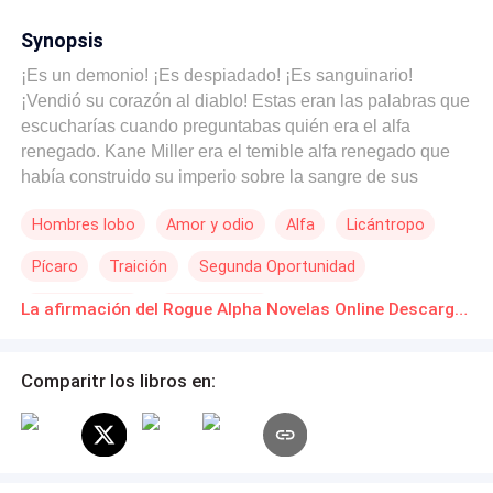
Synopsis
¡Es un demonio! ¡Es despiadado! ¡Es sanguinario!
¡Vendió su corazón al diablo! Estas eran las palabras que
escucharías cuando preguntabas quién era el alfa
renegado. Kane Miller era el temible alfa renegado que
había construido su imperio sobre la sangre de sus
enemigos. Su manada estaba formada solo por los
Hombres lobo
Amor y odio
Alfa
Licántropo
guerreros más fuertes, ya que creía que los débiles no
deberían sobrevivir, y todo lo que buscaba era conquistar
Pícaro
Traición
Segunda Oportunidad
y destruir. Tampoco era un nombre pequeño en el mundo
humano, pues era uno de los mafiosos más temidos,
Verdad Oculta
Ritmo Rápido
La afirmación del Rogue Alpha Novelas Online Descarga gratuita de PDF
dedicado a la venta y distribución de municiones. Había
recibido un encargo para atacar una de las manadas,
matando y reduciendo todo a cenizas, hasta que escuchó
Comparitr los libros en:
los gritos de su compañera destinada. Kane quedó
devastado al descubrirla y no pudo aceptar la situación.
Decidió que enviarla fuera del país era la mejor opción.
Han pasado siete años, y Ariel estaba lista para regresar