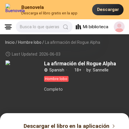
Buenovela
Descargar
Descarga el libro gratis en la app
Mi biblioteca
Busca lo que quieras
Inicio /
Hombre lobo
/
La afirmación del Rogue Alpha
Last Updated: 2026-06-03
La afirmación del Rogue Alpha
Spanish
·
18+
·
by: Sannelle
Hombre lobo
Completo
Descargar el libro en la aplicación