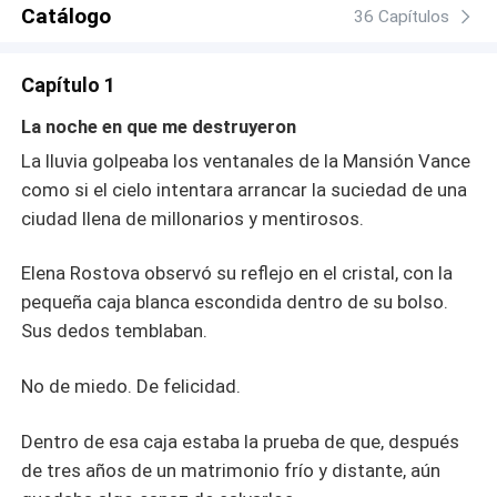
dominante y veinte años mayor, capaz de arruinar vidas
Catálogo
36 Capítulos
con una sola orden. Alexander debería ser solo una pieza
en su plan. Pero la tensión entre ellos se vuelve una
Capítulo 1
obsesión. Una que ninguno de los dos puede controlar.
Entre secretos, deseo y traiciones, Elena descubrirá que
La noche en que me destruyeron
enamorarse del hombre equivocado puede ser incluso
La lluvia golpeaba los ventanales de la Mansión Vance
más peligroso que odiarlo.
como si el cielo intentara arrancar la suciedad de una
ciudad llena de millonarios y mentirosos.
Elena Rostova observó su reflejo en el cristal, con la
pequeña caja blanca escondida dentro de su bolso.
Sus dedos temblaban.
No de miedo. De felicidad.
Dentro de esa caja estaba la prueba de que, después
de tres años de un matrimonio frío y distante, aún