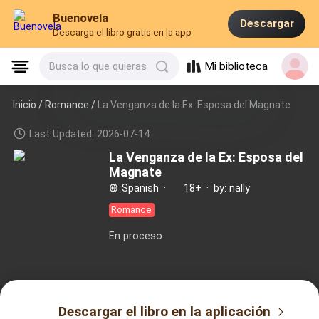
Buenovela
Descargar
Descarga el libro gratis en la app
Mi biblioteca
Busca lo que quieras
Inicio /
Romance
/
La Venganza de la Ex: Esposa del Magnate
Last Updated: 2026-07-14
La Venganza de la Ex: Esposa del
Magnate
Spanish
·
18+
·
by: nally
Romance
En proceso
Descargar el libro en la aplicación