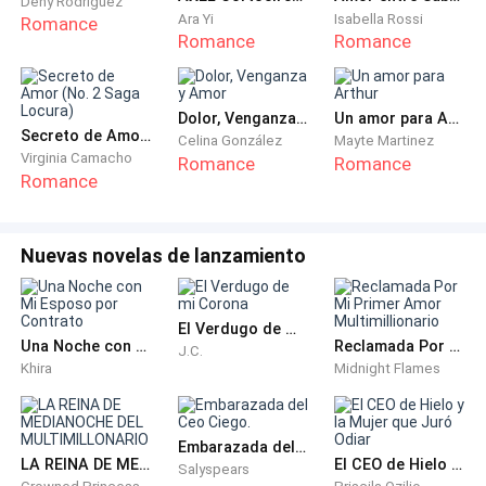
Y segundos después, varios policías irrumpieron en la
Dehy Rodríguez
Ara Yi
Isabella Rossi
Romance
mansión.
Romance
Romance
El salón quedó en silencio.
Dolor, Venganza y Amor
Un amor para Arthur
Secreto de Amor (No. 2 Saga Locura)
—¿Qué significa esto? —gritó un inversionista.
Celina González
Mayte Martinez
Virginia Camacho
Romance
Romance
Romance
Elena sintió un escalofrío recorrerle la espalda.
El oficial principal caminó directamente hacia ella.
Nuevas novelas de lanzamiento
—¿Elena Rostova?
El Verdugo de mi Corona
Una Noche con Mi Esposo por Contrato
Reclamada Por Mi Primer Amor Multimillionario
J.C.
—Sí…
Khira
Midnight Flames
—Queda arrestada por fraude corporativo, lavado de
dinero y robo de fondos del Grupo Vance.
Embarazada del Ceo Ciego.
LA REINA DE MEDIANOCHE DEL MULTIMILLONARIO
El CEO de Hielo y la Mujer que Juró Odiar
Salyspears