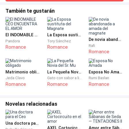
—. Mamá está aquí.Ethan levantó la cabeza muy despacio.
—Después.
Sus grandes ojos grises, idénticos a los de su padre,
También te gustarán
estaban empañados en lágrimas.—¿De verdad eres mi
La ignoró. Como siempre.
mamá? —preguntó con una voz tan frágil que le atravesó el
corazón a Elena.No fue capaz
Elena bajó la mirada, intentando contener el dolor.
El INDOMABLE CEO ENCUENTRA EL AMOR
La Esposa sustituta del Magnate
De novia abandonada a amada del magnate
Pandora
Tory Sánchez
Entonces vio a Camila al otro lado del salón.
Rafi
Romance
Romance
Romance
Su mejor amiga. O al menos eso creía.
Camila llevaba un vestido rojo ajustado y una sonrisa
Matrimonio obligado
La Pequeña Novia del Sr. Mu
Esposa No Amada
Jeda Clavo
Gato con sabor a limón
Rumi Baslan
extraña. Una sonrisa culpable.
Romance
Romance
Romance
Elena frunció el ceño. Algo estaba mal. Muy mal.
Novelas relacionadas
Las conversaciones comenzaron a apagarse. Un ruido
metálico resonó en la entrada.
Una doctora para el Ceo
AXEL Cortocircuito en el amor
Amor entre Sábanas de Seda — TENTACIONES II