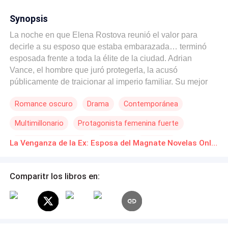
Synopsis
La noche en que Elena Rostova reunió el valor para
decirle a su esposo que estaba embarazada… terminó
esposada frente a toda la élite de la ciudad. Adrian
Vance, el hombre que juró protegerla, la acusó
públicamente de traicionar al imperio familiar. Su mejor
amiga confirmó cada mentira. Y mientras los flashes
Romance oscuro
Drama
Contemporánea
destruían su reputación, Elena fue enviada a prisión:
embarazada, humillada y completamente sola. Pero el
Multimillonario
Protagonista femenina fuerte
verdadero infierno comenzó tras las rejas. Golpeada,
abandonada y sin nadie que la defendiera, Elena perdió
Hombre Manipulador
Traición
Venganza
La Venganza de la Ex: Esposa del Magnate Novelas Online Descarga gratuita de PDF
al bebé que jamás pudo sostener. Ese día también murió
Diferencia de Edad
la mujer inocente que alguna vez creyó en el amor. Cinco
años después, Elena regresa convertida en otra persona:
Comparitr los libros en:
hermosa, fría, peligrosa. Ya no busca justicia. Busca
venganza. Y para destruir a los Vance, necesita
acercarse al hombre más temido del imperio: Alexander
Vance. El tío de su exesposo. Un multimillonario oscuro,