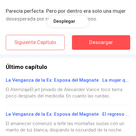
Parecía perfecta. Pero por dentro era solo una mujer
desesperada por recuperar a su esposo.
Desplegar
Buscó a Adrian entre la multitud. Lo encontró junto al
bar, impecable en su traje negro, rodeado de
Siguiente Capítulo
Descargar
inversionistas.
Tan frío. Tan distante. Tan inalcanzable.
Último capítulo
El corazón de Elena se apretó. Hubo un tiempo en que
La Venganza de la Ex: Esposa del Magnate La mujer que regresó del pasado
él la miraba como si fuera el centro del universo.
El AterrizajeEl jet privado de Alexander Vance tocó tierra
Ahora apenas parecía tolerarla.
poco después del mediodía. En cuanto las ruedas
impactaron contra la pista, una hilera de vehículos negros y
blindados ya aguardaba impasible junto al hangar.Alexander
Aun así, caminó hacia él.
La Venganza de la Ex: Esposa del Magnate El regreso de la emperatriz
fue el primero en descender, con la mirada firme, mientras
sus hombres de confianza se desplegaban rápidamente
El amanecer comenzó a teñir las montañas suizas con un
—Adrian…
para asegurar el perímetro. Tras el amargo incidente en
manto de luz blanca, disipando la oscuridad de la noche
Suiza, la seguridad se había convertido en una obsesión: no