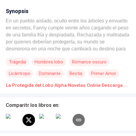
Synopsis
En un pueblo aislado, oculto entre los árboles y envuelto
en secretos, Fanny cumple veinte años cargando el peso
de una familia fría y despiadada. Rechazada y maltratada
por quienes deberían protegerla, su mundo se
desmorona en una noche que cambiará su destino para
siempre. Mark, el Alfa de un clan de hombres lobo, siente
Tragedia
Hombres lobo
Romance oscuro
el llamado irresistible de su alma gemela, pero hay un
problema: ella es humana. Su naturaleza salvaje choca
Licántropo
Dominante
Bestia
Primer Amor
con la fragilidad de Fanny, y aunque intenta mantenerse
distante, la protección que siente por ella despierta
Amor Prohibido
De Odio al Amor
La Protegida del Lobo Alpha Novelas Online Descarga gratuita de PDF
fuerzas que ni él puede controlar. Cuando la crueldad de
su propia sangre amenaza con destruirla, Mark emerge
desde las sombras para defenderla, desatando una
Comparitr los libros en:
tormenta de pasión, rabia y rivalidad que pondrá en jaque
no solo sus vidas, sino el equilibrio de dos mundos. Entre
secretos, traiciones y un amor prohibido, Fanny y Mark
deberán decidir qué están dispuestos a sacrificar para