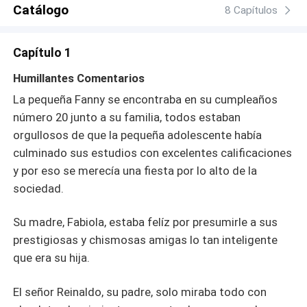
permanecer juntos, aunque eso signifique enfrentarse a
Catálogo
8 Capítulos
la oscuridad más profunda de sus almas.
Capítulo 1
Humillantes Comentarios
La pequeña Fanny se encontraba en su cumpleaños
número 20 junto a su familia, todos estaban
orgullosos de que la pequeña adolescente había
culminado sus estudios con excelentes calificaciones
y por eso se merecía una fiesta por lo alto de la
sociedad.
Su madre, Fabiola, estaba felíz por presumirle a sus
prestigiosas y chismosas amigas lo tan inteligente
que era su hija.
El señor Reinaldo, su padre, solo miraba todo con