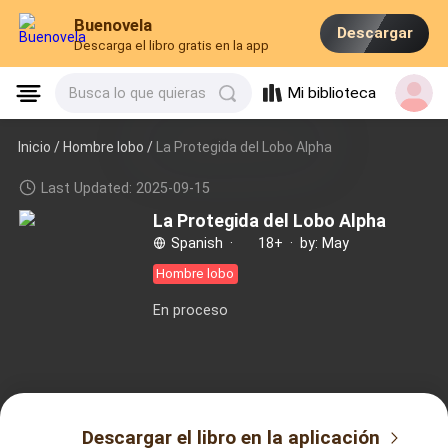
Buenovela
Descargar
Descarga el libro gratis en la app
Mi biblioteca
Busca lo que quieras
Inicio /
Hombre lobo
/
La Protegida del Lobo Alpha
Last Updated: 2025-09-15
La Protegida del Lobo Alpha
Spanish
·
18+
·
by: May
Hombre lobo
En proceso
Descargar el libro en la aplicación