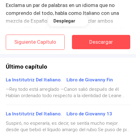
Exclama un par de palabras en un idioma que no
comprendo del todo, habla como Italiano con una
mezcla de Español. ¿Es posible mezclar ambos
Desplegar
idiomas? Niego, debo enfocarme en lo que acaba de
pasar.
Siguiente Capítulo
Descargar
Suspiro, mi bicicleta está completamente arruinada,
una de las llantas ponchada y la otra se ha salido de
Último capítulo
su lugar. Si no corro ahora mismo se me hará tarde.
Estoy justo en el estacionamiento del edificio antes
La Institutriz Del Italiano. Libro de Giovanny Fin
de la compañía.
—Rey todo está arreglado —Canon salió después de él.
Habían ordenado todo respecto a la identidad de Leane.
—No tengo tiempo para discutir— Gruño echándome a
Benjamín sabía que ocultarle la verdad sería un riesgo que
correr hacia la siguiente calle. Nunca podría reparar a
estaba dispuesto a ocultar. Pero no podría verle sufrir.—Por
La Institutriz Del Italiano. Libro de Giovanny 13
Molisse, aunque quisiera. Y mi primer día en la
cierto. ¿Esta seguro de esto?- Preguntó su Leal entrando a
sus espaldas a la camioneta. Había enviado a Isgeler y
Compañía Arcuri es la mejor oportunidad que he
Suspiró, no esperaría, es decir, se sentía mucho mejor
Maigel a Londres, tenían como tarea encontrar a dos
desde que bebió el líquido amargo del rubio.Se puso de pie
tenido desde que me gradué.
personas que se hicieran pasar por los padres de su