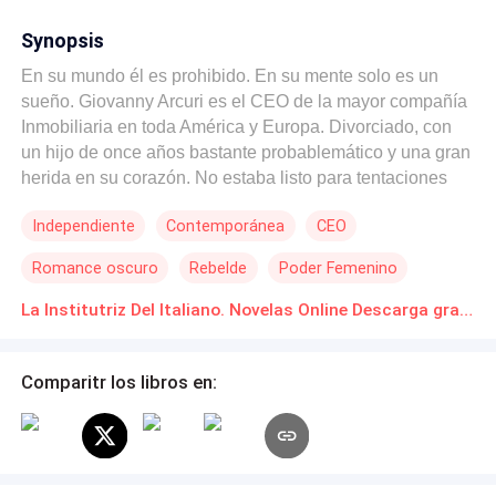
Synopsis
En su mundo él es prohibido. En su mente solo es un
sueño. Giovanny Arcuri es el CEO de la mayor compañía
Inmobiliaria en toda América y Europa. Divorciado, con
un hijo de once años bastante probablemático y una gran
herida en su corazón. No estaba listo para tentaciones
como las de Sera Llilvian. Ella creció en un orfanato.
Independiente
Contemporánea
CEO
Después de graduarse y mil caídas, entra a la vida del
arrogante italiano. Ambos no se soportan y sin imaginarlo
Romance oscuro
Rebelde
Poder Femenino
terminarán durmiendo en el mismo techo convirtiéndose
así en; La Institutriz del Italiano. ¿Qué pasará cuando un
La Institutriz Del Italiano. Novelas Online Descarga gratuita de PDF
amor del pasado reclamé sus derechos? O peor aún, ¿Su
amor será tan fuerte como para sobrevivir cada oscuro
Comparitr los libros en:
secreto? Yo querido lector. Te haré divagar entre tus más
oscuras fantasías y deseos. Y créeme, lo vas a disfrutar.
Sufrirás, pero recuerda que el dolor también forma parte
del placer.