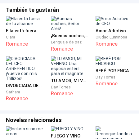
que me dí fue pesado, estoy segura que mañana por
la mañana habrá un moretón listo para joderme toda
También te gustarán
la semana. Saco el móvil. Hay un mensaje de Demián
deseándome suerte, sonrió de lado, ha pasado tanto
Ella está fuera de tu alcance
Amor Adictivo de CEO
tiempo desde la última vez que nos vimos. Después
¡Buenas noches, Señor Ares!
Clara
Ciudad Luminosa
del orfanato y empezar los estudios, nuestras vidas
Lenguaje de paz
Romance
Romance
Romance
se separaron una de la otra.
Salgo del ascensor. El área de ventas está justo a un
BEBÉ POR ENCARGO
costado. Toco la puerta, al segundo es abierta. Trago
Day Torres
en seco, todo parece un caos dentro, soy la única que
TU AMOR, MI VENENO. Una esposa estéril para el magnate
Romance
DIVORCIADA DEL CEO ARREPENTIDO: ¡Vuelve con mis Trillizos!
Day Torres
viste de rosa, las pocas mujeres que logro identificar
Sathara
Romance
traen consigo trajes color negro y gris.
Romance
«Que aburrido» pienso.
Novelas relacionadas
—Señorita Llilvian llega tarde.
FUEGO Y VINO