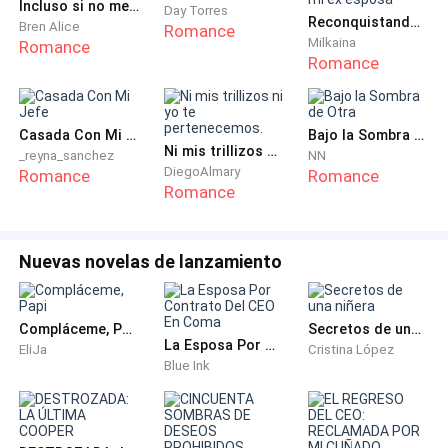
Incluso si no me amas
Day Torres
—Lo siento Director. No volverá a pasar.
Reconquistando a mi ex esposa
Bren Alice
Romance
Milkaina
Romance
—Eso espero. Sígame, tengo su primer cliente en la
Romance
línea.
Casada Con Mi Jefe
Bajo la Sombra de Otra
Sigo al hombre de traje marrón y calvo hasta el final
Ni mis trillizos ni yo te pertenecemos.
_reyna_sanchez
NN
del pasillo. Algunos de los trabajadores fijan su
DiegoAlmary
Romance
Romance
mirada en mí, solo los más curiosos me repasan,
Romance
mientras que los demás regresan a sus labores.
Nuevas novelas de lanzamiento
Justo al término de los cubículos se encuentra una
pequeña oficina. En la puerta reluce el nombre de
“Director” con letras doradas.
Compláceme, Papi
Secretos de una niñera
La Esposa Por Contrato Del CEO En Coma
EliJa
Cristina López
Blue Ink
—Bueno Sara.
—Es Sera. En realidad— hago una pequeña mueca.
Suelen confundir mi nombre muy constantemente.