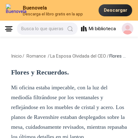
Buenovela
Descargar
Descarga el libro gratis en la app
Mi biblioteca
Busca lo que quieras
Inicio
/
Romance
/
La Esposa Olvidada del CEO
/
Flores y Recuerdos.
Flores y Recuerdos.
Mi oficina estaba impecable, con la luz del
mediodía filtrándose por los ventanales y
reflejándose en los muebles de cristal y acero. Los
planos de Ravenshire estaban desplegados sobre la
mesa, cuidadosamente revisados, mientras repasaba
los últimos detalles en mi laptop.