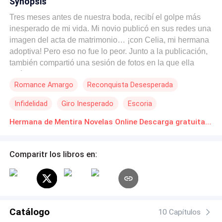
Synopsis
Tres meses antes de nuestra boda, recibí el golpe más
inesperado de mi vida. Mi novio publicó en sus redes una
imagen del acta de matrimonio… ¡con Celia, mi hermana
adoptiva! Pero eso no fue lo peor. Junto a la publicación,
también compartió una sesión de fotos en la que ella
lucía orgullosa su pancita de embarazo. El pie de foto
Romance Amargo
Reconquista Desesperada
rezaba: «Hoy oficialmente le damos la bienvenida a
nuestra pequeña bendición.» Entre los primeros
Infidelidad
Giro Inesperado
Escoria
comentarios aparecía el de Celia, el cual solo constaba
de un emoji de carita sonrojada. Y, como si eso aún no
Hermana de Mentira Novelas Online Descarga gratuita de PDF
fuera suficiente, mi mamá le dio «me gusta» y añadió:
«Cuando nazca el bebé, yo se los cuido. Ustedes
Comparitr los libros en:
disfruten su vida de pareja.» Y yo no aguanté. Mi corazón
latía con fuerza y apenas podía procesar lo que estaba
viendo. Por lo que, lo único que pude escribir fue un
simple «¿?» en los comentarios. En cuestión de
segundos, mi móvil comenzó a sonar, cuando él, mi novio
Catálogo
me llamó para regañarme como si la equivocada fuera
10 Capítulos