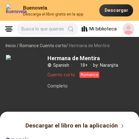
Buenovela
Descargar
Descarga el libro gratis en la app
Mi biblioteca
Busca lo que quieras
Inicio /
Romance Cuento corto/
Hermana de Mentira
Hermana de Mentira
Spanish
·
18+
·
by: Naranjita
Cuento corto
Romance
Completo
Descargar el libro en la aplicación