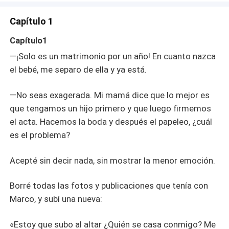
yo. —¿Qué te pasa, Eva? ¿Estás loca o qué? ¡Solo es un
matrimonio por un año! En cuanto nazca el bebé, me
Capítulo 1
separo de ella y ya está.
Capítulo1
—¡Solo es un matrimonio por un año! En cuanto nazca
el bebé, me separo de ella y ya está.
—No seas exagerada. Mi mamá dice que lo mejor es
que tengamos un hijo primero y que luego firmemos
el acta. Hacemos la boda y después el papeleo, ¿cuál
es el problema?
Acepté sin decir nada, sin mostrar la menor emoción.
Borré todas las fotos y publicaciones que tenía con
Marco, y subí una nueva:
«Estoy que subo al altar ¿Quién se casa conmigo? Me