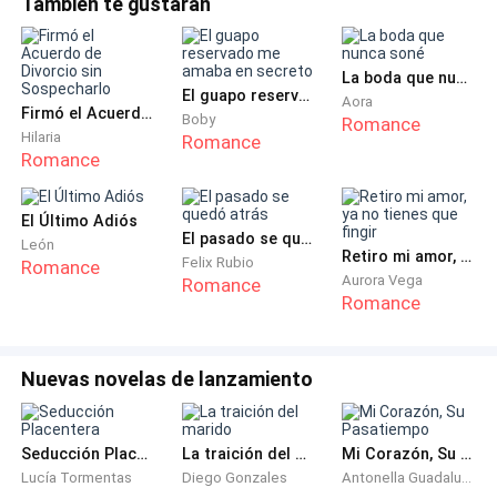
También te gustarán
suavemente la mejilla:—Menos mal que llegué a tiempo... Si
no, mi prometida hubiera terminado en graves líos.
Era de Diego:
¿Prometida...?Esa palabra sal
La boda que nunca soné
El guapo reservado me amaba en secreto
«¿Puedo ser yo tu nuevo novio?»
Aora
Firmó el Acuerdo de Divorcio sin Sospecharlo
Boby
Romance
Hilaria
Romance
Diego y yo crecimos juntos. Pero, después de la
Romance
universidad, él se marchó a estudiar al extranjero,
mientras yo me quedaba en Brisalia.
El Último Adiós
El pasado se quedó atrás
León
Retiro mi amor, ya no tienes que fingir
Felix Rubio
Romance
Cuando empecé a salir con Marco, él se alejó, como si
Aurora Vega
Romance
no quisiera incomodar. Desde entonces... no
Romance
habíamos vuelto a hablar.
Nuevas novelas de lanzamiento
Mientras pensaba en eso, su nombre apareció en la
pantalla. Me estaba llamando.
Seducción Placentera
La traición del marido
Mi Corazón, Su Pasatiempo
—Eva, me gustas desde hace mucho tiempo —dijo, en
Lucía Tormentas
Diego Gonzales
Antonella Guadalupe Maya