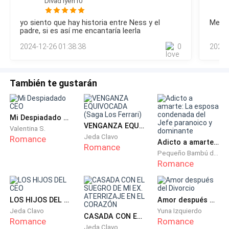
perdería la oportunidad de leerla.
Divad Iyeh10
Está más allá del típico patrón de conmoción, claro, eso
hasta que surja la próxima noticia y esta sea de histeria
yo siento que hay historia entre Ness y el
Me en
total.«Algo que podría darles hoy.»La sed por la historia de
Sacudí mi cabeza, hace unos minutos había decidido
padre, si es así me encantaría leerla
como el secuestro de su hijastra arruina la boda del
no abrir la m*****a carta, mis sentimientos se
2024-12-26 01:38:38
0
2024-
millonario más cotizado del país, es
dividían a partes iguales entre la calma y la
desesperación.
También te gustarán
¡Por el amor a Dios Uriel!
¿Que está pasando?
Mi Despiadado CEO
VENGANZA EQUIVOCADA (Saga Los Ferrari)
Valentina S.
Jeda Clavo
Romance
Sin esperar más tomé la punta del adhesivo que
Adicto a amarte: La esposa condenada del Jefe paranoico y dominante
Romance
Pequeño Bambú de la Familia Gu
sellaba el sobre y lo retiré, quedaron a mí vista las
Romance
primeras palabras...
Para mí amada y dulce esposa, Arianna.
LOS HIJOS DEL CEO
Amor después del Divorcio
Jeda Clavo
Yuna Izquierdo
CASADA CON EL SUEGRO DE MI EX. ATERRIZAJE EN EL CORAZÓN
(Abrir después de mí muerte).
Romance
Romance
Jeda Clavo