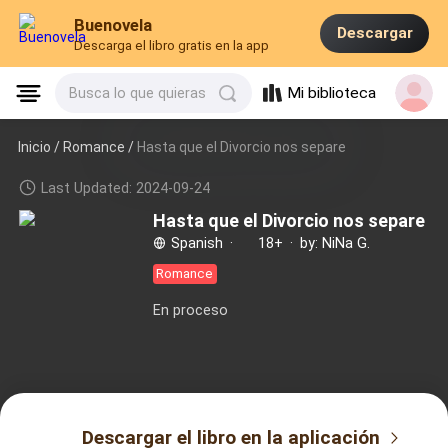
Buenovela
Descargar
Descarga el libro gratis en la app
Mi biblioteca
Busca lo que quieras
Inicio /
Romance
/
Hasta que el Divorcio nos separe
Last Updated: 2024-09-24
Hasta que el Divorcio nos separe
Spanish
·
18+
·
by: NiNa G.
Romance
En proceso
Descargar el libro en la aplicación