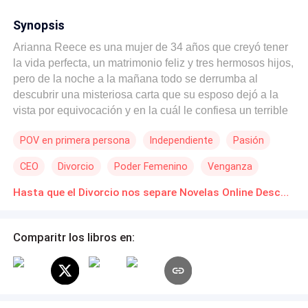
Synopsis
Arianna Reece es una mujer de 34 años que creyó tener
la vida perfecta, un matrimonio feliz y tres hermosos hijos,
pero de la noche a la mañana todo se derrumba al
descubrir una misteriosa carta que su esposo dejó a la
vista por equivocación y en la cuál le confiesa un terrible
secreto que destruye por completo su felicidad,
POV en primera persona
Independiente
Pasión
amenazando la paz en la que ha vivido durante trece
largos años. Desafortunadamente para ella, el destino la
CEO
Divorcio
Poder Femenino
Venganza
ubica frente a una encrucijada en dónde debe elegir entre
recoger las piezas de su roto corazón y dejar al mentiroso
Hasta que el Divorcio nos separe Novelas Online Descarga gratuita de PDF
de su marido o continuar con la vida perfecta que antes
creía tener, aparentando ser feliz delante de todos. ¿Y,
Comparitr los libros en:
tú? ¿Qué piensas que hará Arianna?