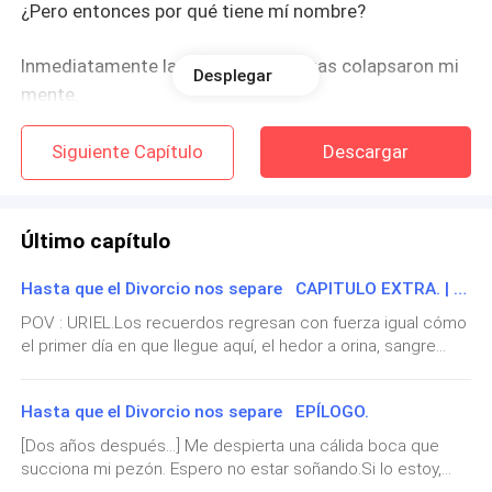
¿Pero entonces por qué tiene mí nombre?
Inmediatamente la lluvia de preguntas colapsaron mi
Desplegar
mente.
¿Cuándo lo había escrito? ¿Que contenia en su
Siguiente Capítulo
Descargar
interior? El material se veía desgastado pero no
podría asegurar cuánto tiempo tenía ahí guardado.
Último capítulo
¿Que podría pasar si lo abría?
Hasta que el Divorcio nos separe CAPITULO EXTRA. | Hasta que el divorcio nos separó.
¿Afectaría mi vida o la de mis hijos?
POV : URIEL.Los recuerdos regresan con fuerza igual cómo
el primer día en que llegue aquí, el hedor a orina, sangre
seca y comida podrida nunca cesa. Lloré como un niño
Cualquier otra mujer en mí posición la hubiese abierto
durante las primeras cuatro semanas inmerso en el
al momento de encontrarla, yo por el contrario llevaba
Hasta que el Divorcio nos separe EPÍLOGO.
remordimiento de haber perdido lo más valioso que tenía
casi cinco horas pensando la situación.
en mi vida, en cuestión de segundos pase de tenerlo todo a
[Dos años después...] Me despierta una cálida boca que
no tener nada. Hubiese sido mejor haber muerto, a tener
succiona mi pezón. Espero no estar soñando.Si lo estoy,
Hice una lista mental de mis amigas y cuáles serías
que vivir así y ser despreciado por todos, aunque han