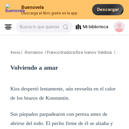
Buenovela
Descargar
Descarga el libro gratis en la app
Mi biblioteca
Busca lo que quieras
Inicio
/
Romance
/
Francotiradora:Kira Ivanov Valdivia
/
Volvie
Volviendo a amar
Kira despertó lentamente, aún envuelta en el calor
de los brazos de Konstantin.
Sus párpados parpadearon con pereza antes de
abrirse del todo. El pecho firme de él se alzaba y