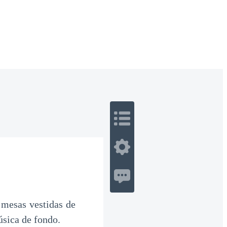
 Romance
Sci-Fi
Guerra
Otros
 mesas vestidas de
úsica de fondo.