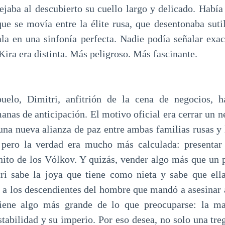
dejaba al descubierto su cuello largo y delicado. Había
ue se movía entre la élite rusa, que desentonaba su
ala en una sinfonía perfecta. Nadie podía señalar exa
Kira era distinta. Más peligroso. Más fascinante.
uelo, Dimitri, anfitrión de la cena de negocios, h
anas de anticipación. El motivo oficial era cerrar un n
 una nueva alianza de paz entre ambas familias rusas y
, pero la verdad era mucho más calculada: presentar 
ito de los Vólkov. Y quizás, vender algo más que un
ri sabe la joya que tiene como nieta y sabe que ell
 a los descendientes del hombre que mandó a asesinar a
Tiene algo más grande de lo que preocuparse: la ma
tabilidad y su imperio. Por eso desea, no solo una tre