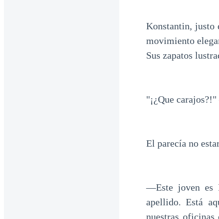
Konstantin, justo 
movimiento elegan
Sus zapatos lustra
"¡¿Que carajos?!" 
El parecía no esta
—Este joven es 
apellido. Está aq
nuestras oficinas