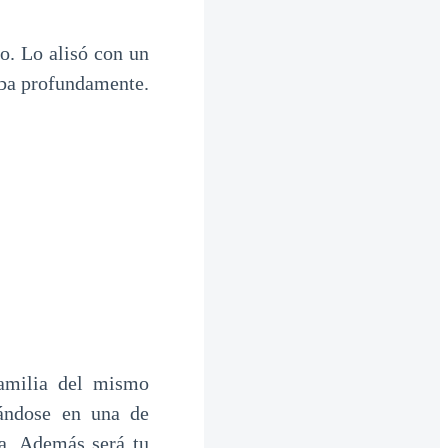
co. Lo alisó con un
aba profundamente.
amilia del mismo
alándose en una de
da. Además será tu