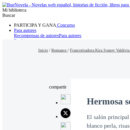
Mi biblioteca
Buscar
PARTICIPA Y GANA
Concurso
Para autores
Recompensas de autores
Para autores
Ranking
Navegar
Inicio
/
Romance
/
Francotiradora:Kira Ivanov Valdivia
Novelas
Cuentos Cortos
Todos
Romance
Hombre lobo
Mafia
Sistema
Fantasía
Urbano
LG
compartir
Hermosa s
El salón principa
blanco perla, ris