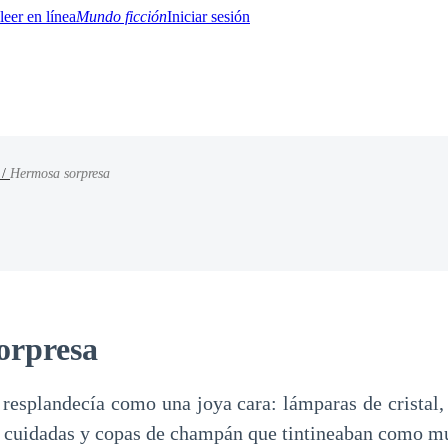
Mundo ficción
Iniciar sesión
 /
Hermosa sorpresa
BTQ+
YA/TEEN
Paranormal
Misterio/Thriller
Oriental
Juegos
Historia
MM
orpresa
l resplandecía como una joya cara: lámparas de cristal,
as cuidadas y copas de champán que tintineaban como m