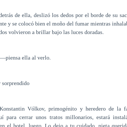
detrás de ella, deslizó los dedos por el borde de su sa
te y se colocó bien el moño del fumar mientras inhal
dos volvieron a brillar bajo las luces doradas.
—piensa ella al verlo.
r sorprendido
Konstantin Vólkov, primogénito y heredero de la f
uí para cerrar unos tratos millonarios, estará inst
 en el hotel, luego. Lo dejo a tu cuidado, nieta queri