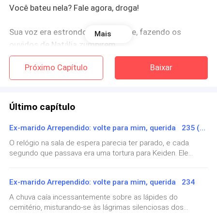
Você bateu nela? Fale agora, droga!
Sua voz era estrondosa e cortante, fazendo os
Mais
ouvidos de Natália zumbirem.
Próximo Capítulo
Baixar
Seu olhar era ainda pior, cheio de um ódio profundo
que a decepcionou completamente, fazendo-a tremer
de medo.
Último capítulo
—Não tenho nada a ver com isso! —exclamou ela,
Ex-marido Arrependido: volte para mim, querida 235 (Final)
reunindo coragem.
O relógio na sala de espera parecia ter parado, e cada
segundo que passava era uma tortura para Keiden. Ele
Isabella era sua irmã mais nova e o grande amor de
estava de pé, andando em círculos e torcendo as mãos.
Simão há anos; Natália era apenas a esposa
Seu nervosismo era evidente em cada movimento errático.
substituta, e ele a odiava por isso há muito tempo.
Ex-marido Arrependido: volte para mim, querida 234
—Keiden, pelo amor de Deus, se você continuar assim vai
abrir uma vala no chão —disse Delia, encostando-se na
A chuva caía incessantemente sobre as lápides do
Ele acreditava que Natália havia se aproveitado da
parede enquanto acariciava sua barriga de quase seis
cemitério, misturando-se às lágrimas silenciosas dos
meses. —Não consigo evitar —respondeu ele, sem parar—.
situação e trancado Isabella em um quarto de hotel