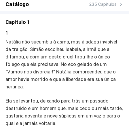
depois, Natália descobre que está grávida, mas Simón,
Catálogo
235 Capítulos
duvidando de sua paternidade, a rejeita brutalmente.
Quando Isabella perde o filho que esperava, a tragédia
Capítulo 1
dá uma guinada cruel: ela acusa Natália de ser
responsável por sua perda, forçando-a a fugir para
1
proteger seu filho. Agora, Natália precisa sobreviver
Natália não sucumbiu à asma, mas à adaga invisível
longe de tudo o que conhece, enquanto Simón, cego pela
da traição. Simão escolheu Isabela, a irmã que a
raiva e pela traição, ignora que seu desprezo foi
difamou, e com um gesto cruel tirou-lhe o único
construído sobre mentiras. O que Simón fará quando
descobrir a verdade? Natalia conseguirá encontrar a paz
fôlego que ela precisava. No eco gelado de um
que nunca lhe permitiram ter?
“Vamos nos divorciar!” Natália compreendeu que o
amor havia morrido e que a liberdade era sua única
herança.
Ela se levantou, deixando para trás um passado
destruído e um homem que, mais cedo ou mais tarde,
gastaria noventa e nove súplicas em um vazio para o
qual ela jamais voltaria.