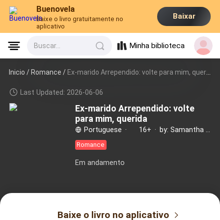
Buenovela
Baixar
Baixe o livro gratuitamente no
aplicativo
Minha biblioteca
Buscar...
Inicio /
Romance
/
Ex-marido Arrependido: volte para mim, querida
Last Updated: 2026-06-06
Ex-marido Arrependido: volte
para mim, querida
Portuguese
·
16+
·
by: Samantha Leoni
Romance
Em andamento
Baixe o livro no aplicativo