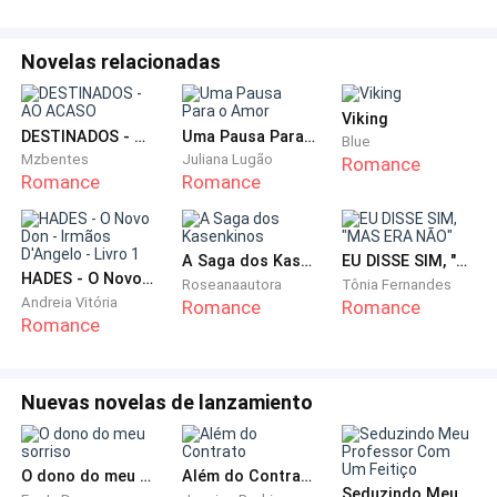
—Simão… Simão… —chamou Natália, mas ele não lhe
deu a mínima atenção; nunca o tinha feito até então.
Novelas relacionadas
Ele mimava aquela mulher que o havia abandonado no
Viking
altar anos atrás, usando um ardil enganador para
DESTINADOS - AO ACASO
Uma Pausa Para o Amor
Blue
Mzbentes
Juliana Lugão
culpar Natália e isentar-se de culpa.
Romance
Romance
Romance
—Chega, Isabella! —disse ela, exausta, com um nó na
garganta—. Pare de fingir.
A Saga dos Kasenkinos
EU DISSE SIM, "MAS ERA NÃO"
HADES - O Novo Don - Irmãos D'Angelo - Livro 1
Roseanaautora
Tônia Fernandes
—O quê?! —Simão não conseguia acreditar no que
Andreia Vitória
Romance
Romance
Romance
ouvia—. Como você pode ser tão cruel? Acha que o
sangue é falso? Exijo que você peça desculpas!
Nuevas novelas de lanzamiento
—Eu nem sequer a toquei! —defendeu-se Natália.
—Você mente! —rugiu Simão com raiva.
O dono do meu sorriso
Além do Contrato
Seduzindo Meu Professor Com Um Feitiço