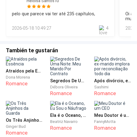
dedo acusador—. Você
Heloisa Santos10
está morto.Hugo sorriu de uma maneira que fez um arrepio
desagradável percorrer as costas de Calvin.“O que você
Simão aproximou-se de Isabella de uma maneira
pelo que parece vai ter até 235 capítulos,
Oi au
está tramando, seu idiota?”, pensou Calvin, inquieto.Dando
condescendente e carinhosa que ela nunca o tinha
muito
um passo em direção a ele, Calvin franziu a testa.—Foi você
visto ter para com ela.
2026-05-18 10:49:27
4
2026-
quem congelou as contas? —perguntou com irritação.Hugo
deu de ombros, in
Quando sua irmã Isabella decidiu não comparecer ao
casamento dois anos atrás, o coração de Natália
También te gustarán
bateu de alegria ao saber que teria que se casar com
Simão em seu lugar.
Atraídos pela Essência
Dona Morena
Depois, tudo virou um caos: a descarada de Isabella
Segredos De Uma Noite: Meu Marido Por Contrato
Após divórcio, ex-marido implora por reconciliação todo dia
Romance
Débora Oliveira
Sashimi
apareceu naquela mesma noite na recepção do
Romance
Romance
casamento, dizendo que Natália a havia sequestrado
junto com um cúmplice que a acusou na hora.
Ela é o Oceano, Eu Sou o Náufrago
Meu Doutor é um CEO
Simão a odiou ainda mais naquele instante e jurou
Os Três Anjinhos da Guarda
Beatriz Navarro
FannyMotta
Ginger Bud
Romance
Romance
que tornaria a vida dela um inferno enquanto vivesse.
Romance