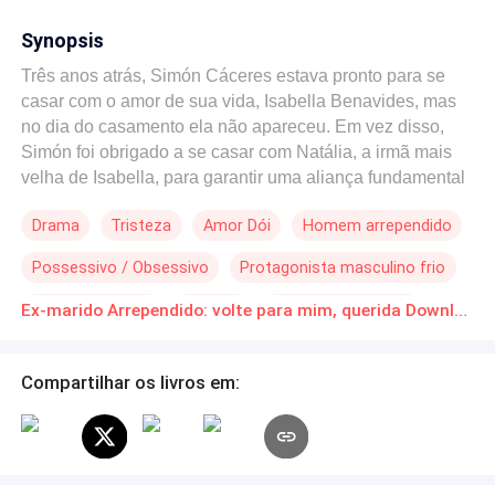
Synopsis
Três anos atrás, Simón Cáceres estava pronto para se
casar com o amor de sua vida, Isabella Benavides, mas
no dia do casamento ela não apareceu. Em vez disso,
Simón foi obrigado a se casar com Natália, a irmã mais
velha de Isabella, para garantir uma aliança fundamental
para seus negócios. No entanto, a recepção foi
Drama
Tristeza
Amor Dói
Homem arrependido
interrompida pelo aparecimento inesperado de Isabella,
que acusou Natália de tê-la mantido presa para usurpar
Possessivo / Obsessivo
Protagonista masculino frio
seu lugar ao lado de Simón. Furioso, Simón tentou anular
o casamento, mas o acordo já estava selado. Desde
Coração Partido
Divórcio
Triângulo Amoroso
Ex-marido Arrependido: volte para mim, querida Download gratuito de Novelas Online em PDF
então, cheio de ódio e ressentimento, Simón limitou-se a
conviver de maneira fria e distante com Natalia,
esperando o dia em que pudesse se libertar dela e se
Compartilhar os livros em:
reunir novamente com Isabella. Embora Natália tenha
tentado provar sua inocência, Simón nunca acreditou
nela. Três anos depois, Isabella reaparece, e Simón
exige o divórcio de Natália, deixando-a devastada. Pouco