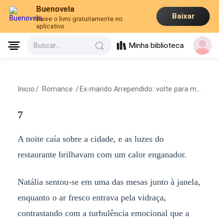
Buenovela
Baixar
Baixe o livro gratuitamente no
aplicativo
Minha biblioteca
Buscar...
Inicio
/
Romance
/
Ex-marido Arrependido: volte para mim, querida
7
A noite caía sobre a cidade, e as luzes do
restaurante brilhavam com um calor enganador.
Natália sentou-se em uma das mesas junto à janela,
enquanto o ar fresco entrava pela vidraça,
contrastando com a turbulência emocional que a