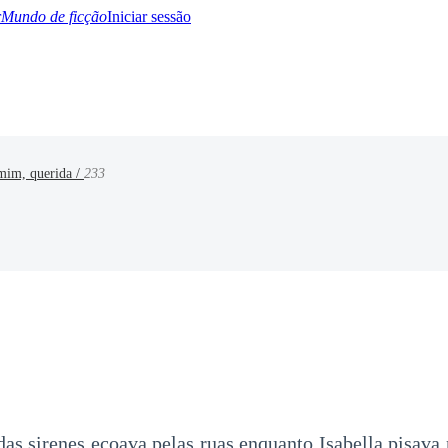
Mundo de ficção
Iniciar sessão
mim, querida /
233
BTQ+
YA/TEEN
Paranormal
Misterio/Thriller
Oriental
Juegos
Historia
MM
das sirenes ecoava pelas ruas enquanto Isabella pisava