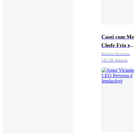
Casei com M
Chefe Frio e
Bilionário
Bárbara Monteiro
542.6K leituras