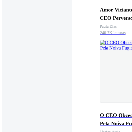
Amor Viciant
CEO Perverso
Implacável
Paula Dias
240.7K leituras
O CEO Obce
Pela Noiva Fu
Jéssica Assis