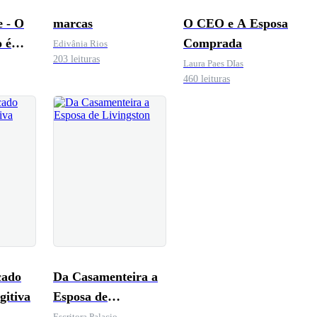
e - O
marcas
O CEO e A Esposa
 é
Comprada
Edivânia Rios
203 leituras
Laura Paes DIas
460 leituras
cado
Da Casamenteira a
gitiva
Esposa de
Livingston
Escritora Palacio