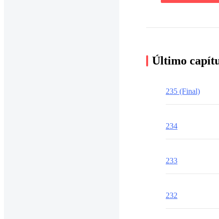
Último capít
235 (Final)
234
233
232