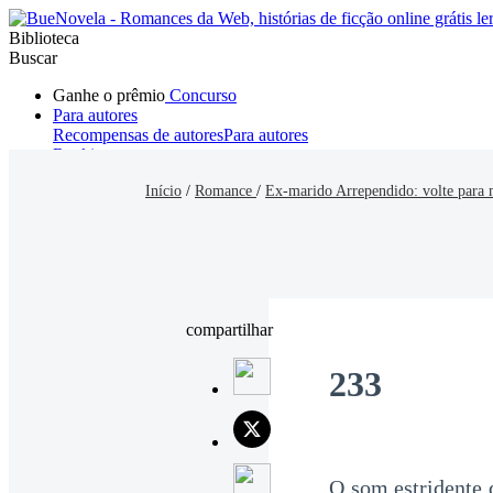
Biblioteca
Buscar
Ganhe o prêmio
Concurso
Para autores
Recompensas de autores
Para autores
Ranking
Navegar
Início
/
Romance
/
Ex-marido Arrependido: volte para 
Novelas
Contos Curtos
Todos
Romance
Hombre lobo
Mafia
Sistema
Fantasía
Urbano
LG
compartilhar
233
O som estridente 