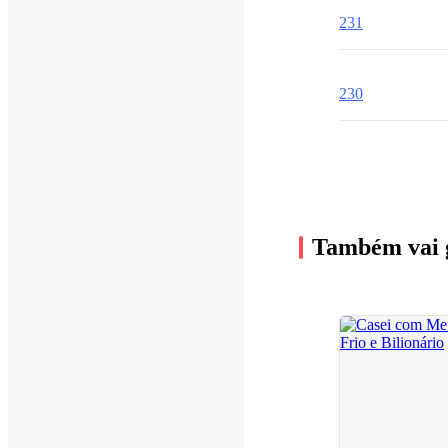
231
230
Também vai 