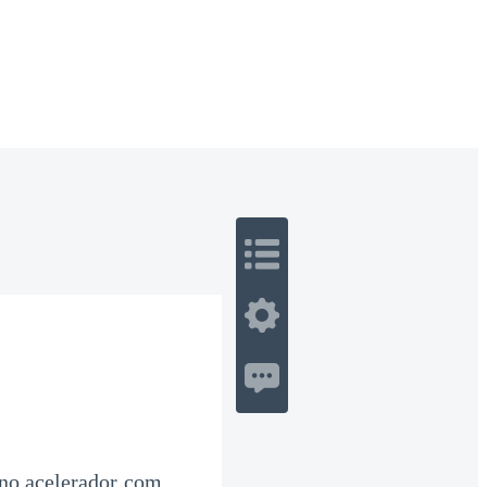
 Romance
Sci-Fi
Guerra
Otros
 no acelerador com