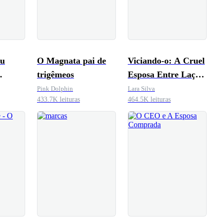
eu
O Magnata pai de
Viciando-o: A Cruel
trigêmeos
Esposa Entre Laços
Desfeitos
Pink Dolphin
Lara Silva
433.7K leituras
464.5K leituras