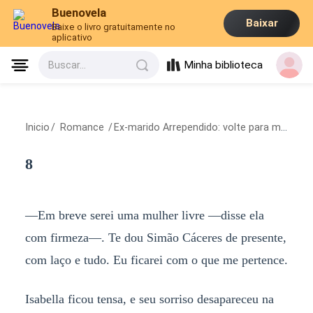
Buenovela
Baixar
Baixe o livro gratuitamente no
aplicativo
Minha biblioteca
Buscar...
Inicio
/
Romance
/
Ex-marido Arrependido: volte para mim, querida
8
—Em breve serei uma mulher livre —disse ela
com firmeza—. Te dou Simão Cáceres de presente,
com laço e tudo. Eu ficarei com o que me pertence.
Isabella ficou tensa, e seu sorriso desapareceu na