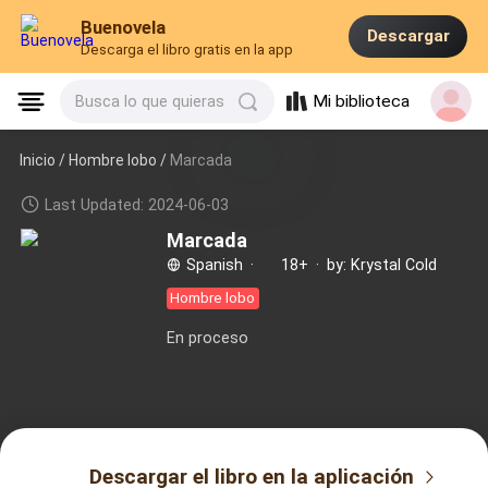
Buenovela
Descargar
Descarga el libro gratis en la app
Mi biblioteca
Busca lo que quieras
Inicio /
Hombre lobo
/
Marcada
Last Updated: 2024-06-03
Marcada
Spanish
·
18+
·
by: Krystal Cold
Hombre lobo
En proceso
Descargar el libro en la aplicación