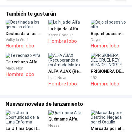
También te gustarán
La hija del Alfa
Destinada a los gemelos alfas
Bajo el posesivo alfa
Karen Bodouir
Valkyria Wolf
Dayrin
Hombre lobo
Hombre lobo
Hombre lobo
Te rechazo Alfa
Macu Nqn
ALFA AJAX (Recuperando a mi Amada Mate)
PRISIONERA DEL CRUEL REY ALFA DEL NORTE
Hombre lobo
Luna Nova
192
Hombre lobo
Hombre lobo
Nuevas novelas de lanzamiento
Quémame Alfa.
Nessah
La Ultima Oportunidad de la Luna Enferma
Marcada por el Destino, Negada por el Orgullo