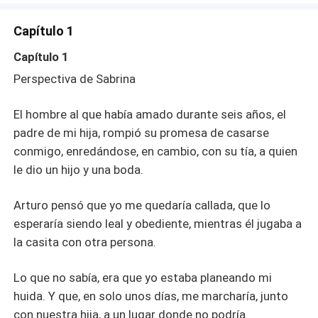
la familia Vélez anunció que Arturo se casaría con ella. —
Mami —me preguntó suavemente mi hija, trepándose al
Capítulo 1
sofá junto a mí. Ely, nuestra Ely, «mi» Ely. La hija a la que
Arturo jamás había tenido tiempo para atender, preguntó
Capítulo 1
—, ¿alguien se va a casar? La abracé y besé su cabello.
Perspectiva de Sabrina
—Sí, cariño. Por fin, tu papá va a casarse con el amor de
su vida. Ely parpadeó mirando la pantalla. —Pero, ¿qué
El hombre al que había amado durante seis años, el
pasará con nosotras? Sonreí. —Nos vamos a casa,
pequeña —le susurré al oído. Arturo olvidó que yo era
padre de mi hija, rompió su promesa de casarse
Sabrina Márquez. Las mujeres Márquez no mendigaban
conmigo, enredándose, en cambio, con su tía, a quien
anillos, y, desde luego, no suplicaban amor después de
le dio un hijo y una boda.
una traición.
Arturo pensó que yo me quedaría callada, que lo
esperaría siendo leal y obediente, mientras él jugaba a
la casita con otra persona.
Lo que no sabía, era que yo estaba planeando mi
huida. Y que, en solo unos días, me marcharía, junto
con nuestra hija, a un lugar donde no podría