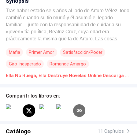
Synopsis
Tras haber estado seis años al lado de Arturo Vélez, todo
cambió cuando su tío murió y él asumió el legado
familiar… junto con la responsabilidad de cuidar a su
«joven» tía política, Beatriz Cruz, cuya edad era
prácticamente la misma que la de Arturo. Las cosas
llegaron al punto en el que Arturo le daba a Beatriz
Mafia
Primer Amor
Satisfacción/Poder
cualquier cosa que ella quisiera. Solo que, jamás
imaginé que eso incluiría un bebé. Beatriz le dijo que
Giro Inesperado
Romance Amargo
quería un hijo que llevara la sangre de los Vélez. Y, con
su tío fuera del camino, Arturo era el único que podía
Sin Sentimientos
Infidelidad
Reconciliación
Ella No Ruega, Ella Destruye Novelas Online Descarga gratuita de PDF
cumplirle ese deseo. Así que, él también se lo concedió.
Venganza
—Espera un poco más Sabrina —solía decirme—. Solo
hasta que ella quede embarazada. Lo que empezó
Comparitr los libros en:
siendo una vez al mes, se transformó pronto en una vez a
la semana… hasta convertirse en una rutina nocturna.
Durante los casi ocho meses que vivimos en Nueva York,
Arturo se quedó con Beatriz más de cien veces, hasta
que finalmente, ella quedó embarazada. Poco después,
Catálogo
11 Capítulos