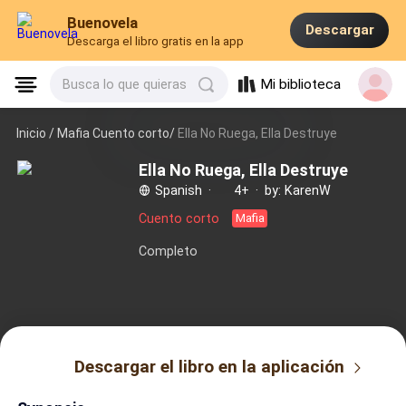
Buenovela
Descargar
Descarga el libro gratis en la app
Mi biblioteca
Busca lo que quieras
Inicio /
Mafia Cuento corto/
Ella No Ruega, Ella Destruye
Ella No Ruega, Ella Destruye
Spanish
·
4+
·
by: KarenW
Cuento corto
Mafia
Completo
Descargar el libro en la aplicación