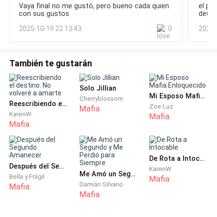
manejaba el negocio familiar, la mayoría de sus
Vaya final no me gustó, pero bueno cada quien
el pe
envié los mensajes.…Esperé.Un día entero y una maldita
noches las pasaba entre tragos.
con sus gustos
devot
noche.Pero nada, ni llamadas, ni mensajes, ninguna señal de
2025-10-19 22:13:43
0
2025-
que siguiera al otro la
Un rato después, reapareció en pijama, con el rostro
fresco. Se dejó caer a mi lado en el sofá y escogió un
También te gustarán
insulso programa de televisión.
—¿Estás molesta conmigo, nena? —preguntó,
Solo Jillian
Mi Esposo Mafia Enloquecido
Cherryblossom
sacando el labio en ese gesto aniñado que siempre
Reescribiendo el destino. No volveré a amarte
Zoe Luz
Mafia
usaba—. No has dicho mucho esta noche.
KarenW
Mafia
Mafia
Arturo, conmigo, siempre fingía inocencia, como si ni
él mismo supiera lo que hacía, pero lo sabía.
De Rota a Intocable
Después del Segundo Amanecer
KarenW
Dios, siempre lo supo.
Me Amó un Segundo y Me Perdió para Siempre
Bella y Frágil
Mafia
Damián Silvano
Mafia
Mafia
No respondí, mis ojos seguían clavados en la pantalla.