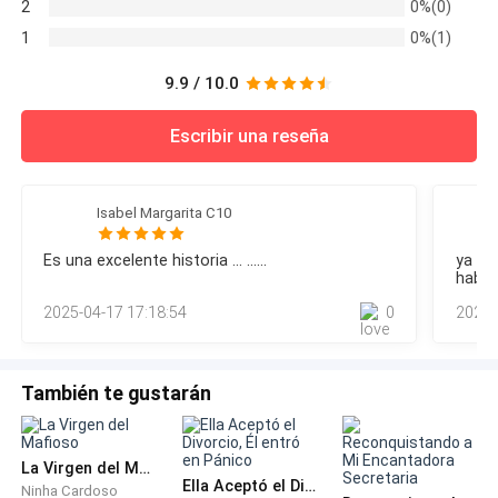
2
0%(0)
1
0%(1)
9.9 / 10.0
Escribir una reseña
Isabel Margarita C10
Es una excelente historia ... ......
ya la 
había
2025-04-17 17:18:54
0
2025-
También te gustarán
La Virgen del Mafioso
Ella Aceptó el Divorcio, Él entró en Pánico
Ninha Cardoso