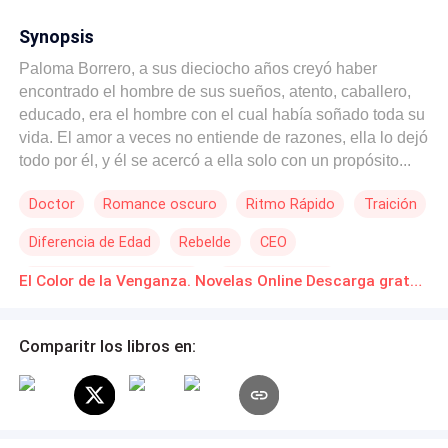
Synopsis
Paloma Borrero, a sus dieciocho años creyó haber
encontrado el hombre de sus sueños, atento, caballero,
educado, era el hombre con el cual había soñado toda su
vida. El amor a veces no entiende de razones, ella lo dejó
todo por él, y él se acercó a ella solo con un propósito...
¿Cuál fue el motivo que llevó a Iván Arellano a destrozar
Doctor
Romance oscuro
Ritmo Rápido
Traición
la vida de la persona que amaba? ¿Logrará Paloma,
recomponer su corazón recogiendo los pedazos que se
Diferencia de Edad
Rebelde
CEO
quebraron después de aquel engaño? ¿Existirán las
segundas oportunidades? ¿Se podrá volver a creer y
Matrimonio por Contrato
Poder Femenino
El Color de la Venganza. Novelas Online Descarga gratuita de PDF
confiar en la misma persona? Si lo quieren descubrir los
invito a leer esta historia, llena de dolor, lágrimas,
mentiras, engaños, pero que al final nos dejará un gran
Comparitr los libros en:
mensaje. Obra registrada en SafeCreative © Código de
registro: 2003123287998 Registrada en el Instituto de
Propiedad Intelectual de Ecuador. 2019. ©Derechos
Reservados. Queda prohibido, copias, adaptaciones,