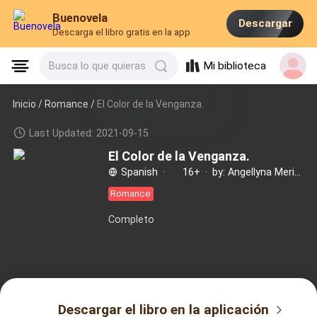
Buenovela
Descargar
Descarga el libro gratis en la app
Mi biblioteca
Busca lo que quieras
Inicio /
Romance
/
El Color de la Venganza.
Last Updated: 2021-09-15
El Color de la Venganza.
Spanish
·
16+
·
by: Angellyna Merida
Romance
Completo
Descargar el libro en la aplicación