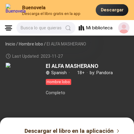
Buenovela
Descargar
Descarga el libro gratis en la app
Mi biblioteca
Busca lo que quieras
Inicio /
Hombre lobo
/
El ALFA MASHERANO
Last Updated: 2023-11-27
El ALFA MASHERANO
Spanish
·
18+
·
by: Pandora
Hombre lobo
Completo
Descargar el libro en la aplicación