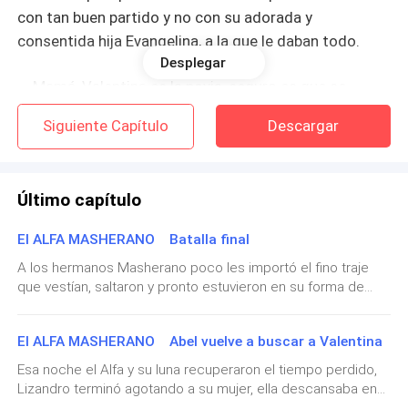
con tan buen partido y no con su adorada y
consentida hija Evangelina, a la que le daban todo.
Desplegar
— Mamá, Valentina es la novia, seguro es que se
entretuvo en algo importante — Evangelina, quería
Siguiente Capítulo
Descargar
aparentar una amabilidad que estaba muy lejos de
sentir, odiaba a Valentina con todo su ser, pues
siempre había sido más destacada en la escuela, más
Último capítulo
inteligente y a todos les parecía muy hermosa.
El ALFA MASHERANO Batalla final
Valentina, esa tarde había terminado sus prácticas en
A los hermanos Masherano poco les importó el fino traje
el importante museo de la ciudad en donde hacía sus
que vestían, saltaron y pronto estuvieron en su forma de
prácticas, estaba feliz por qué le acababan de ofrecer
lobo, se adentraron en el bosque atacando con sus garras y
un trabajo de planta. su sueño dorado
colmillos a los guerreros de la manada sangre pura, Many y
El ALFA MASHERANO Abel vuelve a buscar a Valentina
Paolo le despejaron el camino al Alfa, su objetivo era por
supuesto Elías Sotomayor Mientras tanto Lucius estaba
Pero ahora el favor de la diosa de la suerte le había
Esa noche el Alfa y su luna recuperaron el tiempo perdido,
también con su ejército de vampiros atacando a las
Lizandro terminó agotando a su mujer, ella descansaba en
dado más que eso. El novio de Valentina le ha
manadas Star Moon, y más de una docena más de