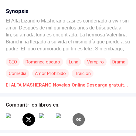
Synopsis
El Alfa Lizandro Masherano casi es condenado a vivir sin
amor. Después de mil quinientos años de búsqueda al
fin, su amada luna es encontrada. La hermosa Valentina
Bianchi ha llegado a su vida el mismo día que pierde a su
padre, El lobo enamorado por fin es feliz. Sin embargo,
nunca imagino que su pareja destinada perteneciera a
CEO
Romance oscuro
Luna
Vampiro
Drama
alguien más. Su personalidad posesiva y el profundo
amor que siente hacía ella lo lleva defender lo que por
Comedia
Amor Prohibido
Traición
designio de la diosa luna le pertenece. Para Lizandro y
Valentina no todo será amor y felicidad, por qué una vez
El ALFA MASHERANO Novelas Online Descarga gratuita de PDF
más el destino lo pondrá a prueba cuando el único aliado
para vencer a sus enemigos, es tambien su rival en el
Comparitr los libros en:
amor.