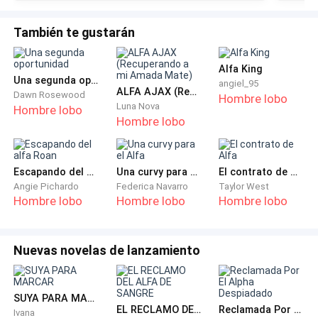
medio tiempo en el museo de la ciudad como
ayudante del decano, pagándose ella misma la
También te gustarán
universidad, fue así como de enamoró de la
arqueología, descubrir lo que por años había quedado
Alfa King
Una segunda oportunidad
oculto le apasionaba.
angiel_95
ALFA AJAX (Recuperando a mi Amada Mate)
Dawn Rosewood
Hombre lobo
Luna Nova
Hombre lobo
Todo esto enloqueció a Evangeline, para la sensual
Hombre lobo
mujer, Valentina le estaba arrebatando el amor de
Elías y el título de la señora Sotomayor, eso era lo que
Escapando del alfa Roan
Una curvy para el Alfa
El contrato de Alfa
menos le perdonaba, por su culpa estaba perdiendo
Angie Pichardo
Federica Navarro
Taylor West
está preciada oportunidad de asegurar su futuro
Hombre lobo
Hombre lobo
Hombre lobo
A Evangelina le gustaba Elias Sotomayor desde hace
muchos años, la familia Bianchi y la familia
Nuevas novelas de lanzamiento
Sotomayor, coincidieron en la misma fiesta,
Evangeline, conoció al CEO por primera vez en ese
SUYA PARA MARCAR
momento enamorándose de él a primera vista,
EL RECLAMO DEL ALFA DE SANGRE
Reclamada Por El Alpha Despiadado
Ivana