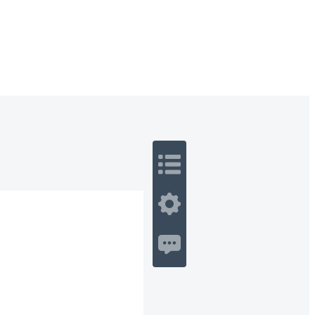
 Romance
Sci-Fi
Guerra
Otros