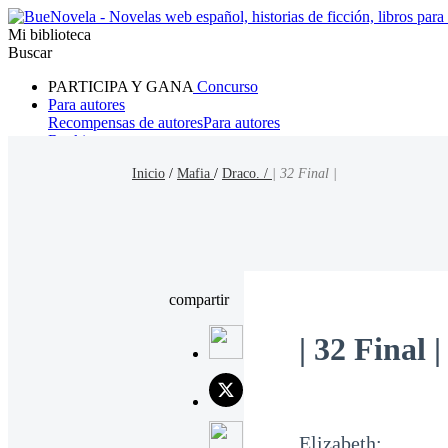
Mi biblioteca
Buscar
PARTICIPA Y GANA
Concurso
Para autores
Recompensas de autores
Para autores
Ranking
Navegar
Inicio
/
Mafia
/
Draco. /
| 32 Final |
Novelas
Cuentos Cortos
Todos
Romance
Hombre lobo
Mafia
Sistema
Fantasía
Urbano
LG
compartir
| 32 Final |
Elizabeth: