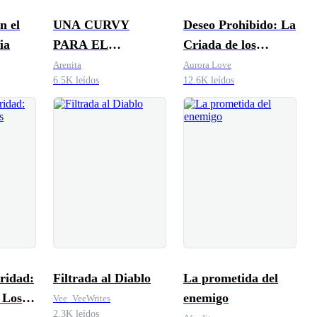
n el
UNA CURVY
Deseo Prohibido: La
ia
PARA EL
Criada de los
MAFIOSO
Gemelos Mafiosos
Arenita
Aurora Love
6.5K leídos
12.6K leídos
ridad:
Filtrada al Diablo
La prometida del
 Los
enemigo
Vee_VeeWrites
2.3K leídos