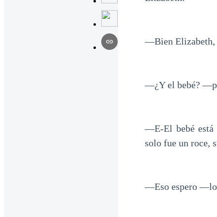
—Bien Elizabeth, 
—¿Y el bebé? —pr
—E-El bebé está 
solo fue un roce, 
—Eso espero —lo