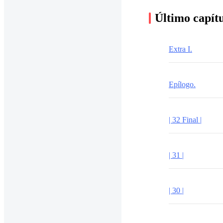
Último capít
Extra I.
Epílogo.
| 32 Final |
| 31 |
| 30 |