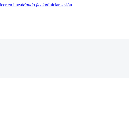
Mundo ficción
Iniciar sesión
BTQ+
YA/TEEN
Paranormal
Misterio/Thriller
Oriental
Juegos
Historia
MM