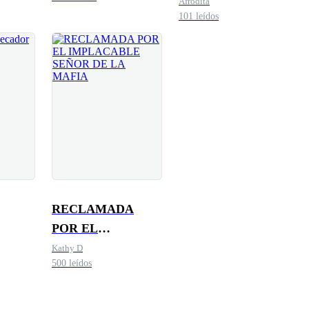
Afrodita
101 leídos
RECLAMADA
POR EL
IMPLACABLE
Kathy D
500 leídos
SEÑOR DE LA
MAFIA