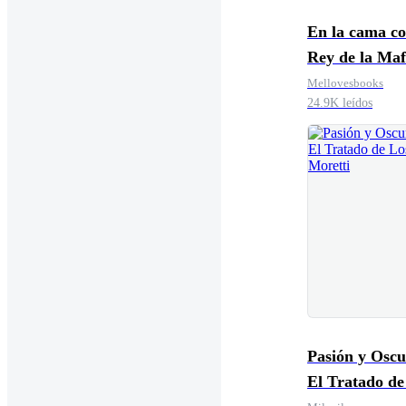
En la cama co
Rey de la Maf
Mellovesbooks
24.9K leídos
Pasión y Oscu
El Tratado de