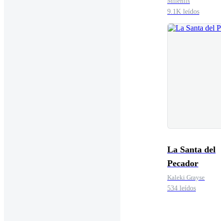
Moretti
Milenils
9.1K leídos
La Santa del
Pecador
Kaleki Grayse
534 leídos