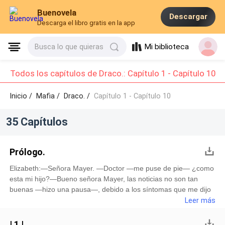
Buenovela
Descargar
Descarga el libro gratis en la app
Mi biblioteca
Busca lo que quieras
Todos los capítulos de Draco.: Capítulo 1 - Capítulo 10
Inicio /
Mafia
/
Draco. /
Capítulo 1 - Capítulo 10
35 Capítulos
Prólogo.
Elizabeth:—Señora Mayer. —Doctor —me puse de pie— ¿como
esta mi hijo?—Bueno señora Mayer, las noticias no son tan
buenas —hizo una pausa—, debido a los síntomas que me dijo
que presentaba su hijo le hicimos uno para verificar mi
Leer más
sospecha, su hijo tiene Leucemia mielomonocítica juvenil.—¿L-
Leucemia? No —negué—, no es posible. —Lamento decirle que
| 1 |