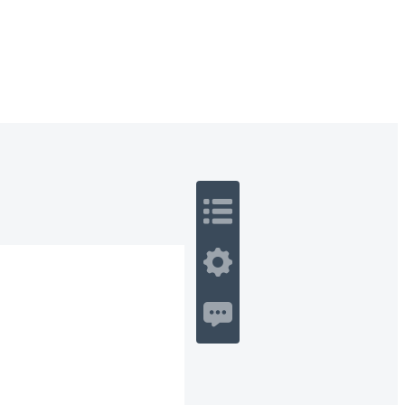
 Romance
Sci-Fi
Guerra
Otros