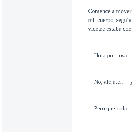
Comencé a moverme
mi cuerpo seguía
vientre estaba con
—Hola preciosa —
—No, aléjate.. —y
—Pero que ruda —s