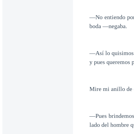
—No entiendo por 
boda —negaba.
—Así lo quisimos
y pues queremos pa
Mire mi anillo d
—Pues brindemos 
lado del hombre 