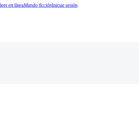
Mundo ficción
Iniciar sesión
BTQ+
YA/TEEN
Paranormal
Misterio/Thriller
Oriental
Juegos
Historia
MM