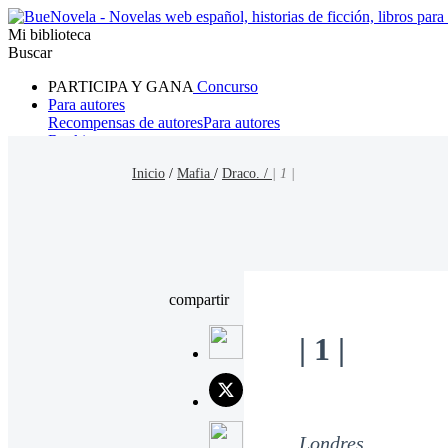
Mi biblioteca
Buscar
PARTICIPA Y GANA
Concurso
Para autores
Recompensas de autores
Para autores
Ranking
Navegar
Inicio
/
Mafia
/
Draco. /
| 1 |
Novelas
Cuentos Cortos
Todos
Romance
Hombre lobo
Mafia
Sistema
Fantasía
Urbano
LG
compartir
| 1 |
Londres