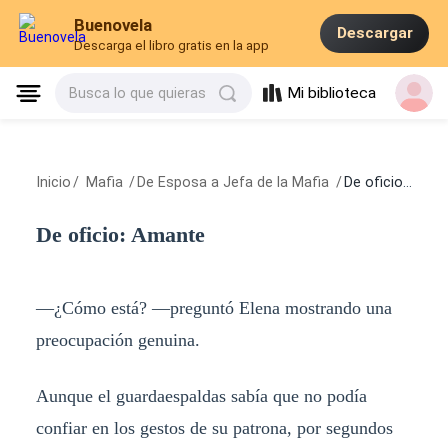
Buenovela
Descargar
Descarga el libro gratis en la app
Mi biblioteca
Busca lo que quieras
Inicio
/
Mafia
/
De Esposa a Jefa de la Mafia
/
De oficio: Amante
De oficio: Amante
—¿Cómo está? —preguntó Elena mostrando una
preocupación genuina.
Aunque el guardaespaldas sabía que no podía
confiar en los gestos de su patrona, por segundos