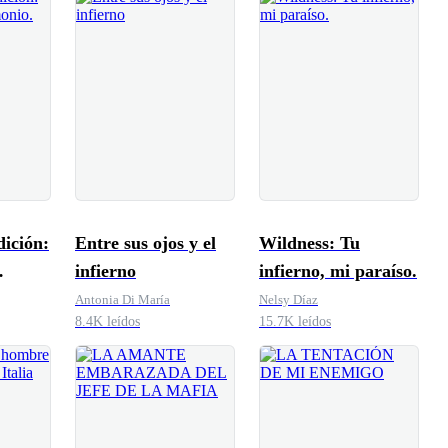
ición:
Entre sus ojos y el
Wildness: Tu
infierno
infierno, mi paraíso.
Antonia Di María
Nelsy Díaz
8.4K leídos
15.7K leídos