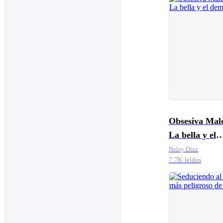
Obsesiva Mald
La bella y el
demonio.
Nelsy Díaz
7.7K leídos