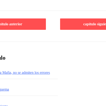
pítulo anterior
capítulo sigui
ulo
 Mafia, no se admiten los errores
 quema