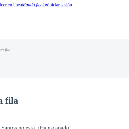
Mundo ficción
Iniciar sesión
ra fila
BTQ+
YA/TEEN
Paranormal
Misterio/Thriller
Oriental
Juegos
Historia
MM
 fila
 Santos no está. ¡Ha escapado!