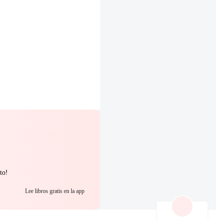
to!
Lee libros gratis en la app