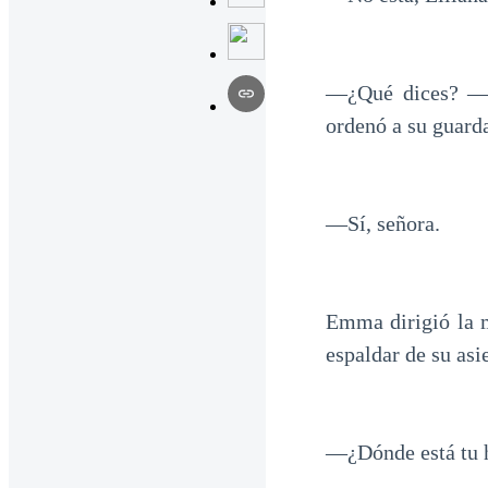
—¿Qué dices? —in
ordenó a su guard
—Sí, señora.
Emma dirigió la m
espaldar de su asi
—¿Dónde está tu 