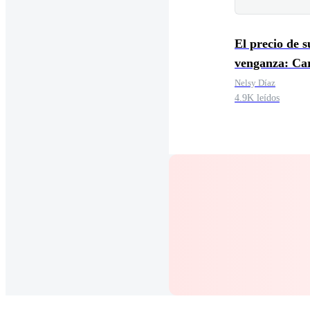
El precio de s
venganza: Car
Letales.
Nelsy Díaz
4.9K leídos