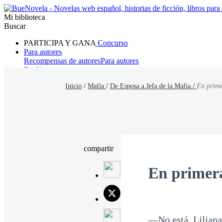
Mi biblioteca
Buscar
PARTICIPA Y GANA
Concurso
Para autores
Recompensas de autores
Para autores
Ranking
Navegar
Inicio
/
Mafia
/
De Esposa a Jefa de la Mafia /
En prime
Novelas
Cuentos Cortos
Todos
Romance
Hombre lobo
Mafia
Sistema
Fantasía
Urbano
LG
compartir
En primera
—No está, Liliana