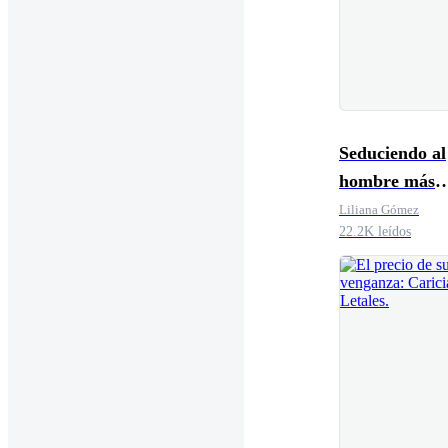
Seduciendo al
hombre más
peligroso de I
Liliana Gómez
22.2K leídos