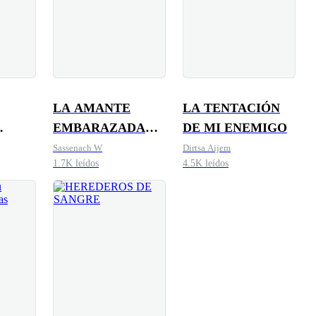
LA AMANTE
LA TENTACIÓN
EMBARAZADA
DE MI ENEMIGO
talia
DEL JEFE DE LA
Sassenach W
Dirtsa Aijem
1.7K leídos
4.5K leídos
MAFIA