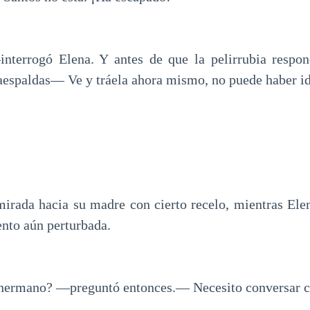
terrogó Elena. Y antes de que la pelirrubia respond
aespaldas— Ve y tráela ahora mismo, no puede haber id
irada hacia su madre con cierto recelo, mientras Elen
ento aún perturbada.
hermano? —preguntó entonces.— Necesito conversar c