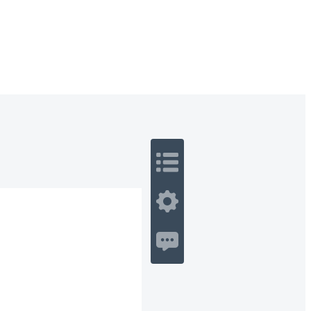
 Romance
Sci-Fi
Guerra
Otros