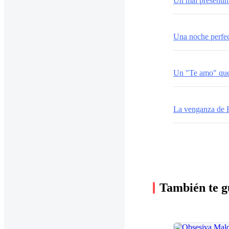
Un mal presentim
Una noche perfe
Un "Te amo" que
La venganza de E
También te g