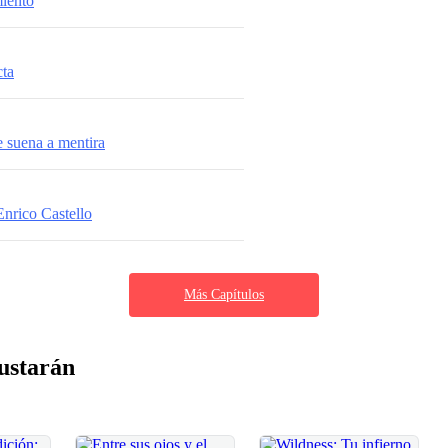
iento
cta
 suena a mentira
nrico Castello
Más Capítulos
ustarán