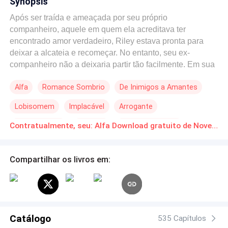
Synopsis
Após ser traída e ameaçada por seu próprio
companheiro, aquele em quem ela acreditava ter
encontrado amor verdadeiro, Riley estava pronta para
deixar a alcateia e recomeçar. No entanto, seu ex-
companheiro não a deixaria partir tão facilmente. Em sua
tentativa desesperada de escapar dele, ela se viu forçada
Alfa
Romance Sombrio
De Inimigos a Amantes
a assinar um contrato com o perigosíssimo, porém
igualmente fascinante, Alfa Thane. - O contrato era
Lobisomem
Implacável
Arrogante
simples. Riley precisava apenas agir como a
companheira do Alfa por seis meses, e depois estaria
Amor Proibido
Rejeição
Enredo Acelerado
Contratualmente, seu: Alfa Download gratuito de Novelas Online em PDF
livre para partir, com uma fortuna como pagamento para
recomeçar sua vida. O Alfa Thane não acreditava em
relacionamentos, então ele deixou isso muito claro. Mas
Compartilhar os livros em:
ele queria Riley de outras formas, e iria tê-la. - — Como
eu sei que você não vai me machucar? Como posso
saber que estarei segura com você? — Perguntei,
baixando os olhos. O olhar intenso dele estava sobre
mim, e ele parecia um verdadeiro predador. — Você não
Catálogo
535 Capítulos