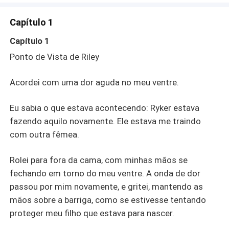
estaria. Eu não sou um homem muito gentil, Riley, e
deveria saber disso sobre mim. Eu a protegeria de todas
Capítulo 1
as outras pessoas, exceto de mim mesmo. — Você me
machucaria? — Perguntei. As mãos dele desceram
Capítulo 1
suavemente pelas minhas bochechas. — Sim. - Riley
Ponto de Vista de Riley
estaria assinando um contrato com o próprio Diabo?
Acordei com uma dor aguda no meu ventre.
Eu sabia o que estava acontecendo: Ryker estava
fazendo aquilo novamente. Ele estava me traindo
com outra fêmea.
Rolei para fora da cama, com minhas mãos se
fechando em torno do meu ventre. A onda de dor
passou por mim novamente, e gritei, mantendo as
mãos sobre a barriga, como se estivesse tentando
proteger meu filho que estava para nascer.