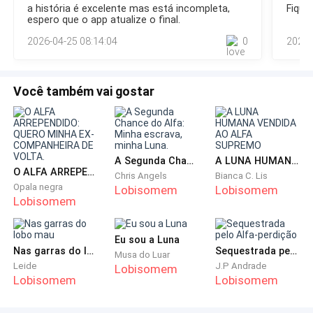
a história é excelente mas está incompleta,
Fiquei
mulher deu um passo à frente.— Eu preciso o levar, Luna.Eu
espero que o app atualize o final.
soltei um rosnado.— Não encostem nele... Ninguém encosta
Eu era uma fêmea de baixo escalão na alcateia, isso
2026-04-25 08:14:04
0
2025-
nele!Devia ter havido algo
porque minha mãe era a escrava da alcateia, ainda
mais abaixo que um ômega.
Você também vai gostar
Alfa Ryker tinha sido a minha maior paixão por anos, e,
claro, nunca pensei que teria ele como companheiro.
Ninguém poderia imaginar minha alegria quando fiz
dezoito anos e, como toda garota, fui ao baile de
A Segunda Chance do Alfa: Minha escrava, minha Luna.
A LUNA HUMANA VENDIDA AO ALFA SUPREMO
O ALFA ARREPENDIDO: QUERO MINHA EX-COMPANHEIRA DE VOLTA.
acasalamento. Mas, ao contrário de todas as outras
Chris Angels
Bianca C. Lis
Opala negra
Lobisomem
Lobisomem
garotas da minha classe, eu fui destinada ao Alfa. O
Lobisomem
mesmo homem por quem eu estava apaixonada
desde que era uma garotinha. Eu tinha sonhos e
Eu sou a Luna
comecei a acreditar que os sonhos se tornariam
Nas garras do lobo mau
Sequestrada pelo Alfa-perdição
Musa do Luar
Leide
J.P Andrade
realidade. Como eu estava errada ao pensar assim!
Lobisomem
Lobisomem
Lobisomem
Alfa Ryker me pediu para manter o nosso