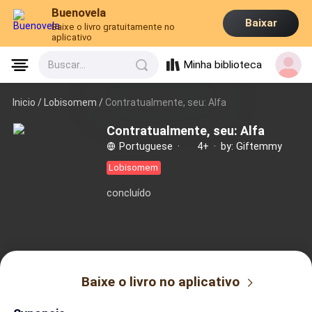
Buenovela
Baixar
Baixe o livro gratuitamente no
aplicativo
Minha biblioteca
Buscar...
Inicio /
Lobisomem
/
Contratualmente, seu: Alfa
Contratualmente, seu: Alfa
Portuguese
·
4+
·
by: Giftemmy
Lobisomem
concluído
Baixe o livro no aplicativo