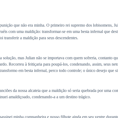
unição que não era minha. O primeiro rei supremo dos lobisomens, Jul
 cruéis com uma maldição: transformar-se em uma besta infernal que dest
i transferir a maldição para seus descendentes.
a solução, mas Julian não se importava com quem sofreria, contanto qu
fardo. Recorreu à feitiçaria para poupá-los, condenando, assim, seus ne
ansformo em besta infernal, perco todo controle; o único desejo que si
anciões da nossa alcateia que a maldição só seria quebrada por uma co
nuei amaldiçoado, condenando-a a um destino trágico.
assassinei minha companheira e nosso filhote ainda em seu ventre dura