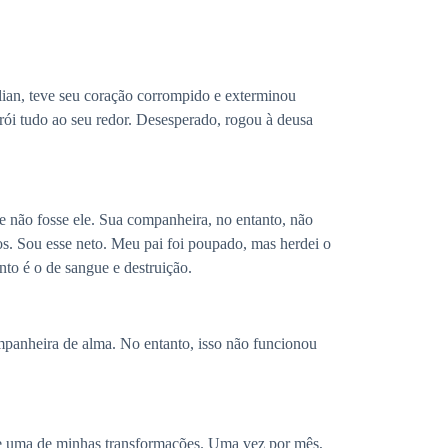
ian, teve seu coração corrompido e exterminou
rói tudo ao seu redor. Desesperado, rogou à deusa
e não fosse ele. Sua companheira, no entanto, não
tos. Sou esse neto. Meu pai foi poupado, mas herdei o
nto é o de sangue e destruição.
mpanheira de alma. No entanto, isso não funcionou
nte uma de minhas transformações. Uma vez por mês,