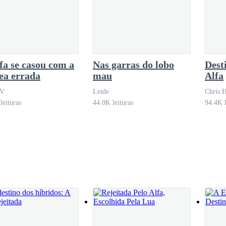
 feitiço… — não o deixei terminar. Agarrei-o pelo pescoço e minhas g
iço, e você tem a ousadia de me dizer que essa é a solução? — gritei,
vair-se de suas veias. Fui interrompido pela voz do meu beta Gabriel.
fa se casou com a
Nas garras do lobo
Dest
ea errada
mau
Alfa
_V
Leide
Chris 
el. Soltei Josué, que caiu tossindo. Afastei-me, permitindo que ele se
leituras
44.0K leituras
94.4K l
levantava.
com uma companheira de segunda chance e pode auxiliá-lo a encontrá-la.
elerou ao ouvir “companheira de segunda chance.”