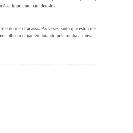
mãos, impotente para detê-los.
uel do meu fracasso. Às vezes, sinto que estou me
seus olhos me mantêm lutando pela minha alcateia.
 lugar a cada transformação, e as portas reforçadas
iões, magos e feiticeiros tentaram de tudo para
ldição me tornou frio e cruel. Mas não desistirei de
o se aproximava, e eu podia sentir a irritação