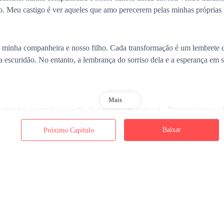
o. Meu castigo é ver aqueles que amo perecerem pelas minhas próprias 
minha companheira e nosso filho. Cada transformação é um lembrete cr
a escuridão. No entanto, a lembrança do sorriso dela e a esperança em 
Mais
, mandei construir um cofre do tamanho de uma sala. Tranco-me naquele
Baixar
Próximo Capítulo
ante tensão quando o dia da minha transformação se aproxima. Meus anc
s que falharam pagaram com a vida, pois os matei sem piedade. Essa ma
lcateia depende disso.
, bebendo para tentar acalmar a agitação. O dia da próxima transformaçã