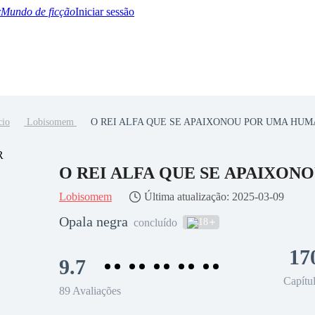
Mundo de ficção
Iniciar sessão
cio
Lobisomem
O REI ALFA QUE SE APAIXONOU POR UMA HUM
BTQ+
YA/TEEN
Paranormal
Misterio/Thriller
Oriental
Juegos
Historia
MM
O REI ALFA QUE SE APAIXO
Lobisomem
Última atualização: 2025-03-09
Opala negra
18
concluído
17
9.7
Capítu
89 Avaliações