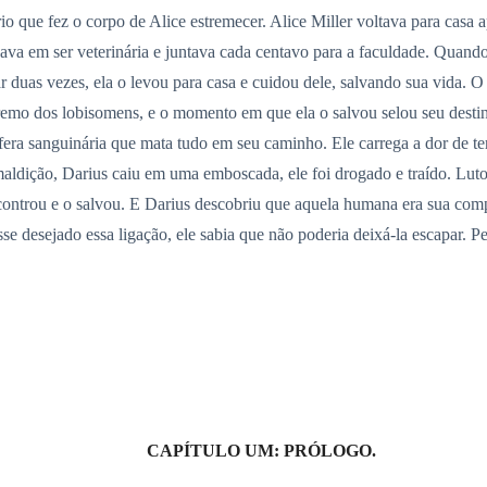
rio que fez o corpo de Alice estremecer. Alice Miller voltava para cas
hava em ser veterinária e juntava cada centavo para a faculdade. Quan
duas vezes, ela o levou para casa e cuidou dele, salvando sua vida. O
upremo dos lobisomens, e o momento em que ela o salvou selou seu dest
era sanguinária que mata tudo em seu caminho. Ele carrega a dor de ter
maldição, Darius caiu em uma emboscada, ele foi drogado e traído. Lut
ncontrou e o salvou. E Darius descobriu que aquela humana era sua com
se desejado essa ligação, ele sabia que não poderia deixá-la escapar. Pe
CAPÍTULO UM: PRÓLOGO.