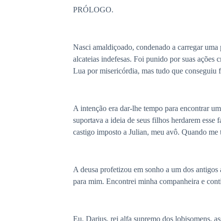
PRÓLOGO.
Nasci amaldiçoado, condenado a carregar uma p
alcateias indefesas. Foi punido por suas ações
Lua por misericórdia, mas tudo que conseguiu fo
A intenção era dar-lhe tempo para encontrar um
suportava a ideia de seus filhos herdarem esse 
castigo imposto a Julian, meu avô. Quando me tr
A deusa profetizou em sonho a um dos antigos 
para mim. Encontrei minha companheira e conti
Eu, Darius, rei alfa supremo dos lobisomens, 