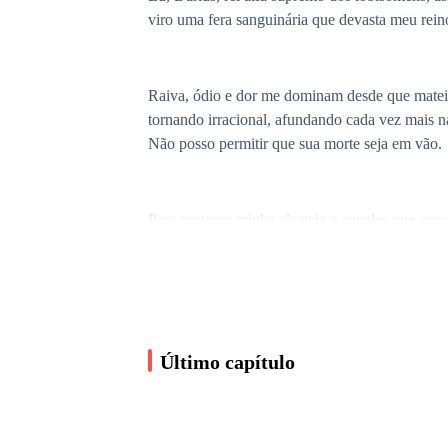
viro uma fera sanguinária que devasta meu rein
Raiva, ódio e dor me dominam desde que matei 
tornando irracional, afundando cada vez mais n
Não posso permitir que sua morte seja em vão.
Para proteger minha alcateia e aqueles que amo
só se abrem após vinte e quatro horas.
Minha alcateia, os Lobos Negros, vive em const
encontrar uma solução, mas fracassaram. Aquele
Último capítulo
buscar uma solução. A sobrevivência da minha a
Estava sentado na minha poltrona, no escritório