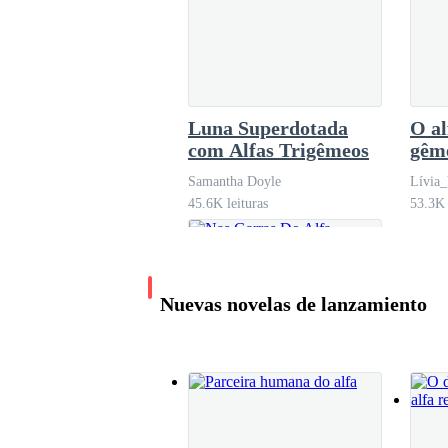
— Majestade, ela garante poder ajudá-lo com um
— Um feitiço? Estou condenado devido a um feit
busca de ar, e eu sentia prazer ao ver a vida es
Luna Superdotada
O al
com Alfas Trigêmeos
gêm
Samantha Doyle
Lívia
— Majestade, por favor, meu rei… — pediu Gabri
45.6K leituras
53.3K 
— Muito bem, fale — ordenei, enquanto ele se 
Nuevas novelas de lanzamiento
— A bruxa Agnes disse que o alfa será liberto 
besta infernal — contou Josué. Meu coração ac
— Você confia nessa bruxa? — perguntei.