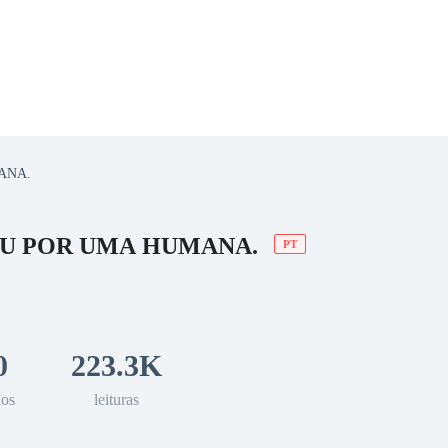
ANA.
 Romance
Sci-Fi
Guerra
Otros
NOU POR UMA HUMANA.
PT
0
223.3K
los
leituras