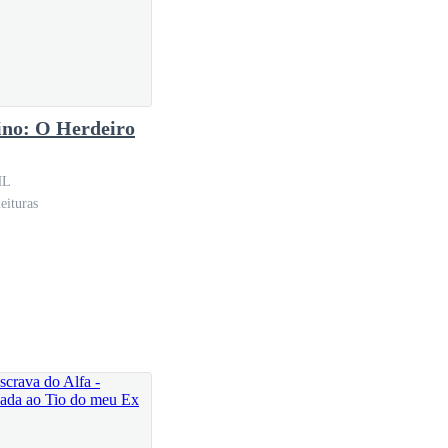
arras perfuraram sua pele.
 apertando mais sua garganta. Ele se debateu em
ino: O Herdeiro
HL
 recuperasse.
eituras
 Ela garante que há um feitiço capaz de controlar a