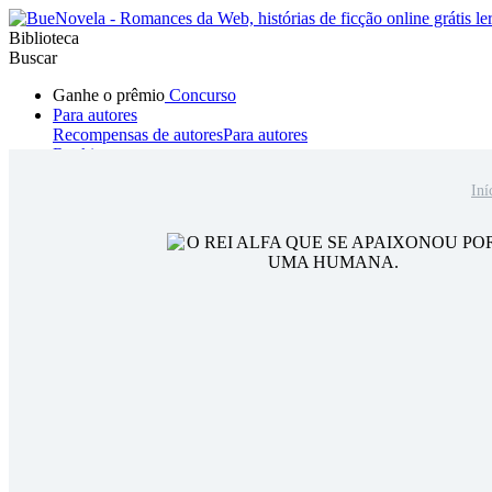
Biblioteca
Buscar
Ganhe o prêmio
Concurso
Para autores
Recompensas de autores
Para autores
Ranking
Navegar
Iní
Novelas
Contos Curtos
Todos
Romance
Hombre lobo
Mafia
Sistema
Fantasía
Urbano
LG