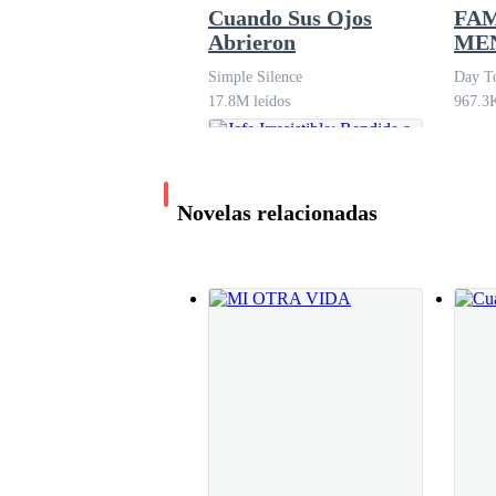
Cuando Sus Ojos
FAM
Abrieron
ME
DE
Simple Silence
Day To
17.8M leídos
967.3K
Novelas relacionadas
Jefe Irresistible:
Rendida a su Pasión
Maria Anita