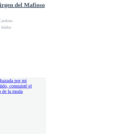
irgen del Mafioso
Cardoso
 leídos