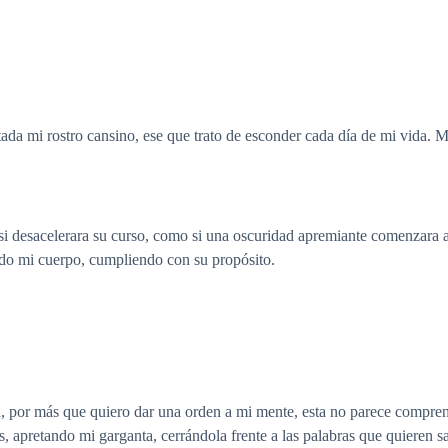
itada mi rostro cansino, ese que trato de esconder cada día de mi vida
i desacelerara su curso, como si una oscuridad apremiante comenzara a 
odo mi cuerpo, cumpliendo con su propósito.
da, por más que quiero dar una orden a mi mente, esta no parece compren
pretando mi garganta, cerrándola frente a las palabras que quieren sal