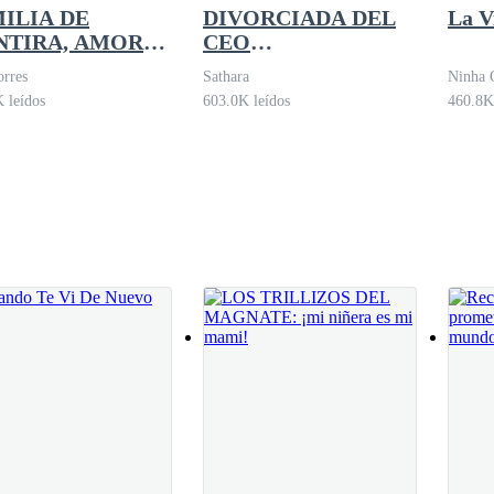
ILIA DE
DIVORCIADA DEL
La V
NTIRA, AMOR
CEO
 VERDAD
ARREPENTIDO:
rres
Sathara
Ninha 
¡Vuelve con mis
 leídos
603.0K leídos
460.8K
Trillizos!