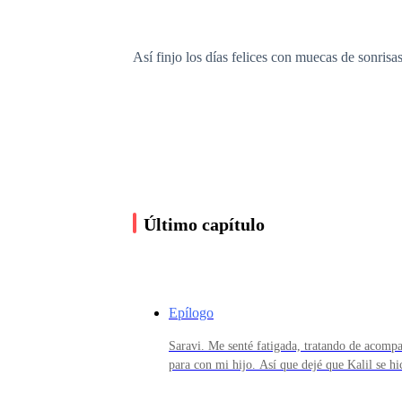
Así finjo los días felices con muecas de sonrisas
«Espero que te vayas en vez de verte regresar 
Cumplo, solo cumplo con lo que se espera hasta qu
Último capítulo
«Tú mataste quien yo era y yo me dejé morir, s
para no tener que reprimir el salir huyendo y si
Epílogo
Saravi. Me senté fatigada, tratando de acompa
Este es un sufrimiento que no se cansa, uno q
para con mi hijo. Así que dejé que Kalil se hi
el jardín.Este era su juego favoritodesde que 