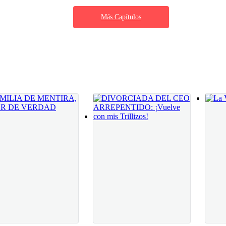
oco —vuelve a decir Jemina agitada. «¿Mi
Más Capítulos
e seguía en el sueño. Uno muy irreal. Apreté
ser más cómoda. Pero la sensación que tenía en
ntro de ella. —T-Te… tengo sed… —pronuncié
es, mientras la mujer temblorosa, acomodaba
cómoda en la cama. El dolor que tenía en m