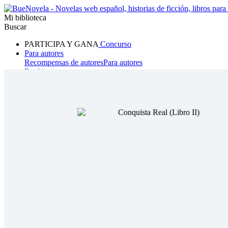
Mi biblioteca
Buscar
PARTICIPA Y GANA
Concurso
Para autores
Recompensas de autores
Para autores
Ranking
Navegar
Novelas
Cuentos Cortos
Todos
Romance
Hombre lobo
Mafia
Sistema
Fantasía
Urbano
LG