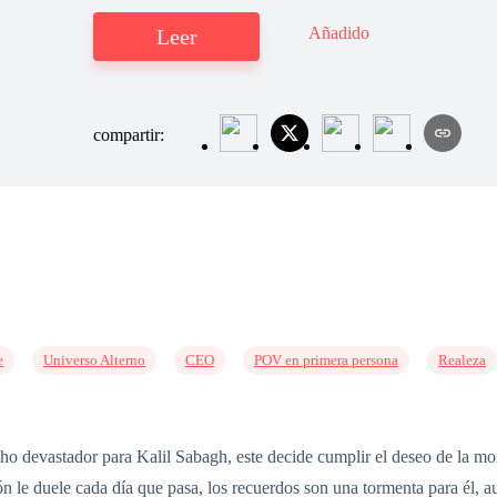
Añadido
Leer
compartir:
e
Universo Alterno
CEO
POV en primera persona
Realeza
cho devastador para Kalil Sabagh, este decide cumplir el deseo de la 
n le duele cada día que pasa, los recuerdos son una tormenta para él, au