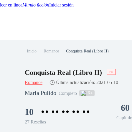
Mundo ficción
Iniciar sesión
Inicio
Romance
Conquista Real (Libro II)
BTQ+
YA/TEEN
Paranormal
Misterio/Thriller
Oriental
Juegos
Historia
MM
Conquista Real (Libro II)
ES
Romance
Última actualización: 2021-05-10
Maria Pulido
16
Completo
60
10
Capítul
27 Reseñas