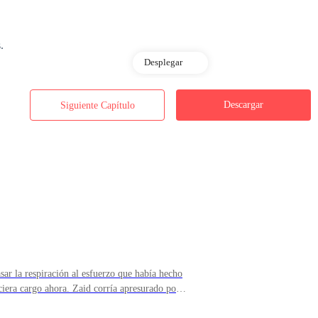
.
Desplegar
en mis pensamientos. Me escondo en faenas y deberes para no mirarte a
Descargar
Siguiente Capítulo
e llega la noche y, entre sueños, vuelvo a sonreír, a gritar, a llorar, a 
olo tu regreso podría volverme la vida… pero es pedir un imposible
. Mi
mplemente fingir.»
sar la respiración al esfuerzo que había hecho
ue no termina…
ciera cargo ahora. Zaid corría apresurado por
cumplió los tres años, le encantaba que su