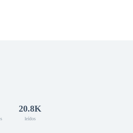
 Romance
Sci-Fi
Guerra
Otros
20.8K
os
leídos