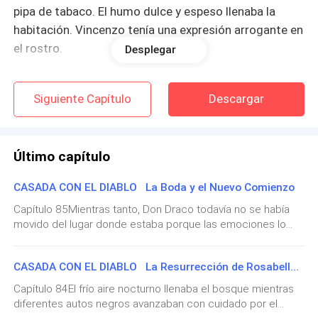
pipa de tabaco. El humo dulce y espeso llenaba la
habitación. Vincenzo tenía una expresión arrogante en
el rostro.
Desplegar
Dominic se sentó en uno de los sillones de cuero sin
Siguiente Capítulo
Descargar
saludar a nadie.
—¿Ni siquiera un saludo para tu hermano? —preguntó
Último capítulo
Vincenzo con sarcasmo, soltando una bocanada de
humo.
CASADA CON EL DIABLO La Boda y el Nuevo Comienzo
Dominic le dirigió una mirada fría pero no dijo nada.
Capítulo 85Mientras tanto, Don Draco todavía no se había
movido del lugar donde estaba porque las emociones lo
Se volvió hacia su madre.
estaban ahogando demasiado.Rosabella levantó
lentamente los ojos hacia él también. En el momento en que
Donna Castillo lo observó con rostro inexpresivo.
CASADA CON EL DIABLO La Resurrección de Rosabella y la Victoria Final
sus miradas se encontraron, todo el lugar se sintió en
silencio de nuevo.Veinte años.Veinte años de dolor, rabia,
Capítulo 84El frío aire nocturno llenaba el bosque mientras
—Nuestro informante en Rusia nos ha enviado
soledad y pena.Y ahora finalmente estaban de pie frente a
diferentes autos negros avanzaban con cuidado por el
frente otra vez.Don Draco caminó lentamente hacia ella
noticias. Los rusos están planeando un gran ataque.