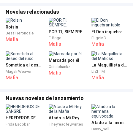
—Vincenzo ya está casado. Así que tendrás que ser
Novelas relacionadas
tú.
Roisin
POR TI, SIEMPRE.
El Don inquebrantable
Dominic la miró atónito.
Jess Herondale
F. Bogo
EugeMD
Mafia
Mafia
Mafia
—No puedes estar hablando en serio.
Marcada por él
—No tienes opción —dijo Donna con firmeza—. Es la
Sometida al deseo del ruso
La Maquillista del Mafioso
Orinabhankz
única forma de salvar a nuestra familia. Si te niegas,
Magali Weaver
LIZI TM
Mafia
Mafia
Mafia
todos pagaremos las consecuencias.
Dominic se levantó bruscamente de la silla.
Nuevas novelas de lanzamiento
—¡Nos traicionó! ¡Por su culpa perdiste a tu marido! —
gritó.
HEREDEROS DE SANGRE
Atado a Mi Rey de la Mafia
Atado a la hermana equivocada
Frida Escobar
Theyreadfeyiwrites
Daisy_bell
—Cálmate —ordenó Donna—. Tener a la hija de Russo