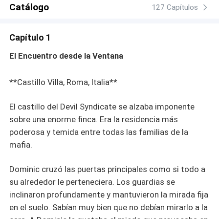
la inocencia de Rosabella sobrevivir al diablo con quien
Catálogo
127 Capítulos
se casó? ¿O será ella quien logre domar la oscuridad
que habita en él? Una oscura historia de una mafia llena
Capítulo 1
de poder, engaños, matrimonio forzado y amor prohibido.
NOTA: Este libro contiene dos temporadas. Una trata
El Encuentro desde la Ventana
sobre los padres y la otra sobre sus hijos. El título de la
segunda temporada es Casada con el Hijo del Diablo.
**Castillo Villa, Roma, Italia**
Estoy muy segura de que te van a encantar ambas
temporadas.
El castillo del Devil Syndicate se alzaba imponente
sobre una enorme finca. Era la residencia más
poderosa y temida entre todas las familias de la
mafia.
Dominic cruzó las puertas principales como si todo a
su alrededor le perteneciera. Los guardias se
inclinaron profundamente y mantuvieron la mirada fija
en el suelo. Sabían muy bien que no debían mirarlo a la