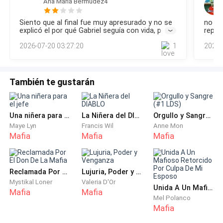
Ana Maria Bermudez4
voz gélida—. Pero la familia de su madre tiene fuertes
y ambos empezaron a luchar inmediatamente mientras el
polvo y el humo llenaban el aire a su alrededor. Sus
conexiones con la mafia rusa. Puede ayudarnos a
Siento que al final fue muy apresurado y no se
no se
movimientos eran rápidos y furiosos mientras se empujaban
destruirlos. Ya hablé con él.
explicó el por qué Gabriel seguía con vida, por
repit
de un lado a otro. Podía escuchar disparos desde todos los
qué Zusan era su hija ya que en la primera parte
moned
2026-07-20 03:27:20
1
2026-
lados mientras la gente gritaba
no se habló de que él tuviera una hija y pues
secue
Los ojos de Dominic se entrecerraron.
ella ya estaba muy mayor y quién fue la madre
un fi
de Zander.
cosa 
—¿Qué dijo?
También te gustarán
—Accedió a ayudarnos —contestó Donna con una
Una niñera para el jefe
La Niñera del DIABLO
Orgullo y Sangre (#1 LDS)
pequeña sonrisa—. Pero tiene una condición. Un
Maye Lyn
Francis Wil
Anne Mon
matrimonio por contrato. Su hija se casará con uno
Mafia
Mafia
Mafia
de mis hijos.
Vincenzo soltó una risa amarga.
Reclamada Por El Don De La Mafia
Lujuria, Poder y Venganza
Mystikal Loner
Valeria D'Or
Unida A Un Mafioso Retorcido Por Culpa De Mi Esposo
—De ninguna maldita manera.
Mafia
Mafia
Mel Polanco
Mafia
Donna lo ignoró y miró directamente a Dominic.