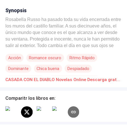
Synopsis
Rosabella Russo ha pasado toda su vida encerrada entre
los muros del castillo familiar. A sus diecinueve años, el
único mundo que conoce es el que alcanza a ver desde
su ventana. Protegida e inocente, nunca le han permitido
salir al exterior. Todo cambia el día en que sus ojos se
cruzan con los de Dominic Castillo, el frío e implacable
Acción
Romance oscuro
Ritmo Rápido
Underboss del Devil Syndicate. Una sola mirada basta
para que su corazón lata con fuerza, aunque sabe
Dominante
Chica buena
Despiadado
perfectamente que él es peligroso. Pero cuando su
hermana mayor, Gianna, huye el mismo día de la boda,
Diferencia de Edad
Matrimonio por Contrato
CASADA CON EL DIABLO Novelas Online Descarga gratuita de PDF
Rosabella se ve obligada a ocupar su lugar. Se convierte
De Odio al Amor
en la novia por contrato del hombre que más odia a su
familia. Dominic solo la ve como una herramienta de
Comparitr los libros en:
venganza. Está decidido a hacerla pagar por los pecados
de su padre. Sin embargo, a medida que los secretos
empiezan a salir a la luz y la verdad se revela, la línea
entre el odio y el deseo comienza a difuminarse. ¿Podrá