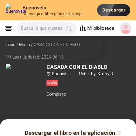
Buenovela
Descargar
Descarga el libro gratis en la app
Mi biblioteca
Busca lo que quieras
Inicio /
Mafia
/
CASADA CON EL DIABLO
Last Updated: 2026-06-16
CASADA CON EL DIABLO
Spanish
·
16+
·
by: Kathy D
Mafia
Completo
Descargar el libro en la aplicación