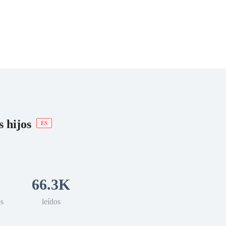
 Romance
Sci-Fi
Guerra
Otros
 hijos
ES
66.3K
os
leídos