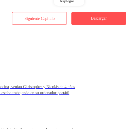
Desplegar
niña, eres una mujer con la edad suficiente para saber a lo que te exponí
Descargar
Siguiente Capítulo
 vida había sido tan humillada, la noche anterior había asistido a un b
an atracción física por ese hombre, él estaba solo y bebieron solo unos 
a allí y se iría, nunca pensó que esto pasaría.
 cuando él la toco salvajemente se olvidó de sus inhibiciones, entregán
cina, venían Christopher y Nicolás de 4 años
 estaba trabajando en su ordenador portátil
de dos años, quien ahora se llevaba un juguete
 ¿Qué sucede Renato? —Mami, el abuelo
se bañó rápidamente, se vistió y se fue, estaba demasiado avergonzada.
niños, realmente todavía no sabía cuál de los
ido una forma de distinguirlos, Nicolás tenía
s delgado, pero detallarlos tardaba un poco y