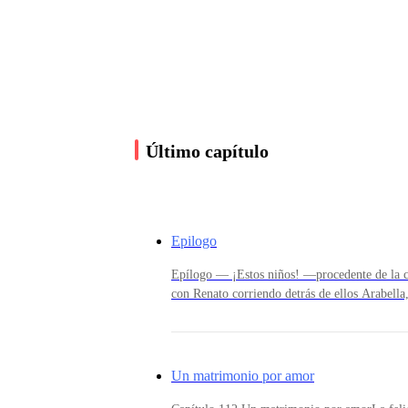
Este error no se volverá a repetir, no eres una 
y después de hoy no volveremos a vernos
.
Arabella lo vio partir avergonzada, nunca en su
Último capítulo
reconocido, se acercó a él, porque sentía una gr
razón lo acompaño a su habitación, solo lo dejarí
Epilogo
Habían coincidido en otros eventos, y esa noche
más.
Epílogo — ¡Estos niños! —procedente de la co
con Renato corriendo detrás de ellos Arabella,
mientras tenía a su lado el coche con su niña 
a la boca y miraba a todos con curiosidad—
De pronto recordó que debía marcharse de allí, 
Renato, está enojado—le respondió uno de los 
dos era Nicolás o Christopher Habían establec
Un matrimonio por amor
mayor peso, y era el líder, Christopher era má