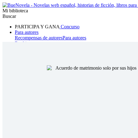
Mi biblioteca
Buscar
PARTICIPA Y GANA
Concurso
Para autores
Recompensas de autores
Para autores
Ranking
Navegar
Novelas
Cuentos Cortos
Todos
Romance
Hombre lobo
Mafia
Sistema
Fantasía
Urbano
LG