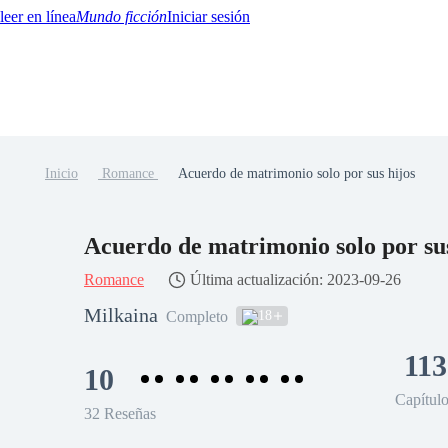
Mundo ficción
Iniciar sesión
Inicio
Romance
Acuerdo de matrimonio solo por sus hijos
BTQ+
YA/TEEN
Paranormal
Misterio/Thriller
Oriental
Juegos
Historia
MM
Acuerdo de matrimonio solo por sus
Romance
Última actualización: 2023-09-26
Milkaina
18
Completo
113
10
Capítul
32 Reseñas