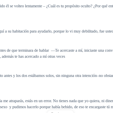
uido él se volteo lentamente – ¿Cuál es tu propósito oculto? ¿Por qué e
í a su habitación para ayudarlo, porque lo vi muy debilitado, fue usted
ntes de que terminara de hablar —Te acercaste a mí, iniciaste una con
a, además te has acercado a mí otras veces
 antes y los dos estábamos solos, sin ninguna otra intención–no obsta
me atraparás, estás en un error. No tienes nada que yo quiera, ni dine
s sexo y pudimos hacerlo porque había bebido, de eso te encargaste tú