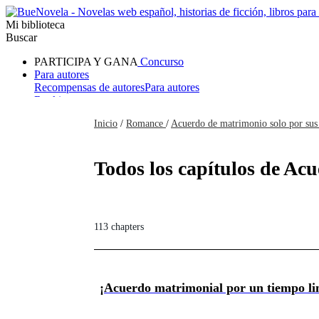
Mi biblioteca
Buscar
PARTICIPA Y GANA
Concurso
Para autores
Recompensas de autores
Para autores
Ranking
Navegar
Inicio
/
Romance
/
Acuerdo de matrimonio solo por sus 
Novelas
Cuentos Cortos
Todos
Romance
Hombre lobo
Mafia
Sistema
Fantasía
Urbano
LG
Todos los capítulos de Acu
113 chapters
¡Acuerdo matrimonial por un tiempo li