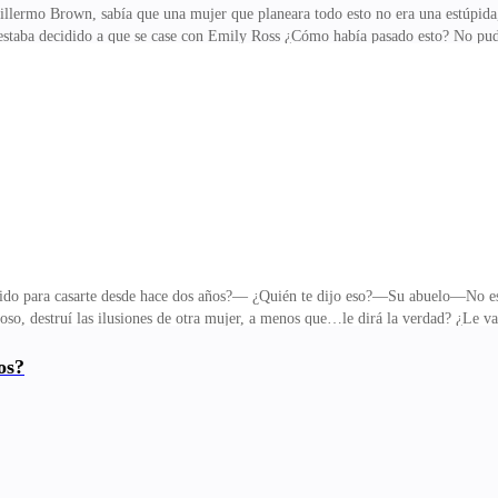
illermo Brown, sabía que una mujer que planeara todo esto no era una estúpida
staba decidido a que se case con Emily Ross ¿Cómo había pasado esto? No pudo
raerá mi nieto—al decir esto de su bolsillo saco una cajita con unas pastill
 Arabella— ¿Cuánto quieres por marcharte de aquí? Arabella no sabía qué hacer, 
espeto le digo, ¿Podríamos hablar de esto cuando se sienta bien? Incluso deber
 con tu embarazo, fu
tido para casarte desde hace dos años?— ¿Quién te dijo eso?—Su abuelo—No 
poso, destruí las ilusiones de otra mujer, a menos que…le dirá la verdad? ¿Le 
ue durara un tiempo limitado ¿Los niños no son mis hijos?— Arabella lo miro
po limitado es porque sabes que los niños no son míos—No he dicho eso, esa fr
os?
da?—Eso no te incumbe— ¿Te parece? Dime que voy a hacer si una prometida ent
causa, por nuestros errores, me sie