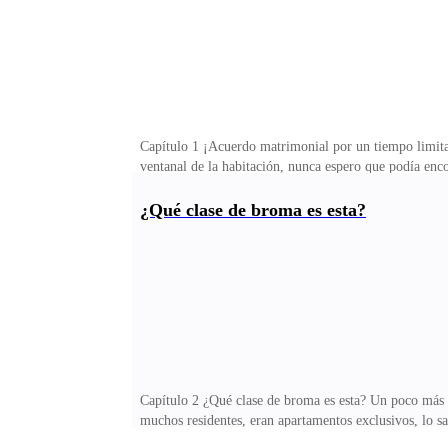
Capítulo 1 ¡Acuerdo matrimonial por un tiempo limitad
ventanal de la habitación, nunca espero que podía enc
tanto él se encontraba vestido, en la cama todavía se 
tu propósito oculto? ¿Por qué entraste anoche aquí a 
¿Qué clase de broma es esta?
porque lo vi muy debilitado, fue usted quien me hizo 
conversación y coqueteaste conmigo, bebimos juntos, 
Capítulo 2 ¿Qué clase de broma es esta? Un poco más t
muchos residentes, eran apartamentos exclusivos, lo sa
después siguió a Ricardo Wash. La decoración exterior