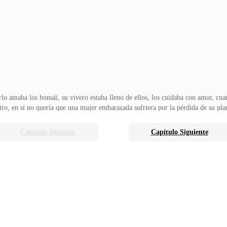
s, pasan de la tristeza a la alegría sin darse cuenta, debes tratarla bien, así lo
to en bebes y embarazadas,
 amaba los bonsái, su vivero estaba lleno de ellos, los cuidaba con amor, cua
tro, en sí no quería que una mujer embarazada sufriera por la pérdida de su pla
on flores muy pequeñas en una maceta, conocidas como mini orquídeas.—Hola 
ente—Está muy triste Señor, le puso mucho cariño, pero no creo que la recupere,
Capítulo Anterior
Capítulo Siguiente
ara explicarle lo que debe hacer—Enseguida mi señor —Renato fue muy veloz, sa
bueno, muy buenoUn momento