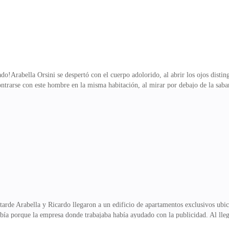
o!Arabella Orsini se despertó con el cuerpo adolorido, al abrir los ojos distin
ontrarse con este hombre en la misma habitación, al mirar por debajo de la sab
observaban rastros de la noche de pasión vivida.Aturdida se mordió los labios, a
mi habitación aprovechandote de que estaba enfermo?—No tengo ningún propósito
entrar a la fuerzaRicardo Wash la interrumpió con impaciencia antes de que ter
como puedes decir que te
arde Arabella y Ricardo llegaron a un edificio de apartamentos exclusivos ubica
bía porque la empresa donde trabajaba había ayudado con la publicidad. Al llegar
 era muy extravagante y con mucha vigilancia privada, la seguridad del lugar e