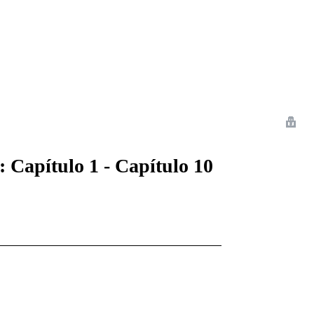
 Romance
Sci-Fi
Guerra
Otros
: Capítulo 1 - Capítulo 10