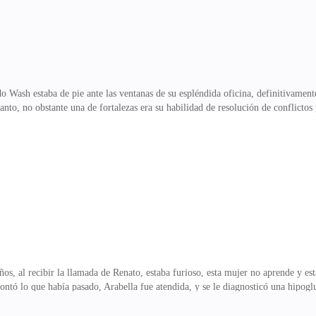
 Wash estaba de pie ante las ventanas de su espléndida oficina, definitivament
anto, no obstante una de fortalezas era su habilidad de resolución de conflictos
nimo.Su reposo, el buen estado de sus hijos lo debía tener sin cuidado, si ella 
e siempre.Ya no tendría que lidiar con los problemas y conflictos que habían su
 que preocuparse por nada más. Imaginó un futuro espantoso, teniendo que preoc
tor Creativo, seguí
os, al recibir la llamada de Renato, estaba furioso, esta mujer no aprende y est
ntó lo que había pasado, Arabella fue atendida, y se le diagnosticó una hipog
ala suerte, como podría haberse encontrado en su vida con una mujer tan desobe
ado en el tiempo que tenemos trabajando juntos y la amistad que nos une, trát