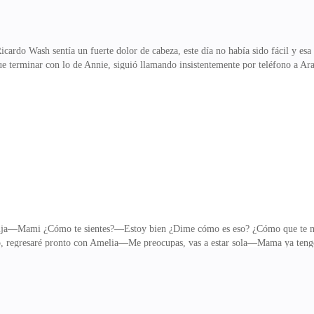
icardo Wash sentía un fuerte dolor de cabeza, este día no había sido fácil y e
que terminar con lo de Annie, siguió llamando insistentemente por teléfono a
 que por fin respondió—Buenas noches, no se preocupe estoy con Amelia, mi mam
Iré hasta allá— ¡No venga! Mi familia no sabe nada de nosotros y mi mamá suf
tás e iré, espérame afuera—Podríamos hacer lo que yo deseo por lo menos un
Está bien…Ricardo recibió la dirección,
 hija—Mami ¿Cómo te sientes?—Estoy bien ¿Dime cómo es eso? ¿Cómo que te 
eo, regresaré pronto con Amelia—Me preocupas, vas a estar sola—Mama ya teng
 dime dónde vives quiero saberAntes que Arabella respondiera vio entrar a la h
ió la tensión, de nuevo—Te dije que no vinieras sola, pero te empeñaste Leti
odrá irArabella vio a su padre, él no estaba convencido, pensaba en esto mientr
n la cena y algunas prendas de vestir para us