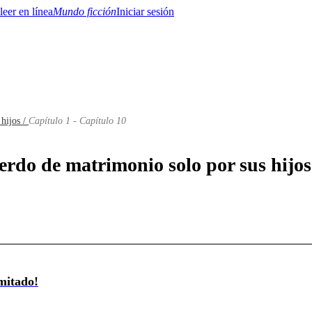
Mundo ficción
Iniciar sesión
hijos /
Capítulo 1 - Capítulo 10
BTQ+
YA/TEEN
Paranormal
Misterio/Thriller
Oriental
Juegos
Historia
MM
erdo de matrimonio solo por sus hijos
mitado!