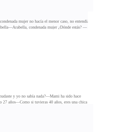
sa condenada mujer no hacía el menor caso, no entendía
 Arabella—Arabella, condenada mujer ¿Dónde estás? —
á vino a verme al apartamento y se sintió mal, me
re de tensión alta—Al menos recuerdas que estás de
a vez—le rogó ella—No, envíame un mensaje de
mudaste y yo no sabía nada?—Mami ha sido hace
o 27 años—Como si tuvieras 40 años, eres una chica
abitación a su papá — ¿Qué ocurrió? ¿Por qué están
cia—Hace tiempo que no veo a mi hija, tenía que
as recibió una llamada, de Renato, se alejó un poco y