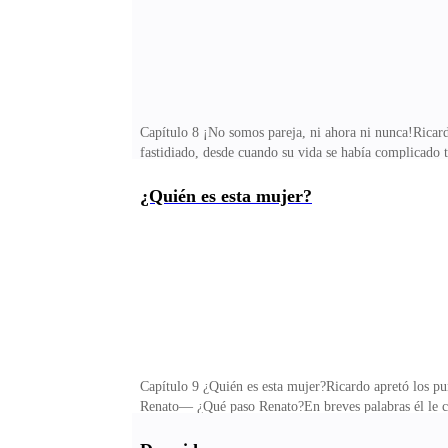
Capítulo 8 ¡No somos pareja, ni ahora ni nunca!Ricardo
fastidiado, desde cuando su vida se había complicado t
que la situación con esa mujer le alterara en lo más mí
que este asunto termine y volver a su vida rutinaria d
¿Quién es esta mujer?
volver a su trabajo y a su rutina diaria, y no tendría
…Mientras en el lugar de trabajo de Arabella, el Direc
Capítulo 9 ¿Quién es esta mujer?Ricardo apretó los puñ
Renato— ¿Qué paso Renato?En breves palabras él le co
desmayada al entrar a la clínicaRicardo pensó en su m
¿Quiere morir?—Señor Wash, me permito recomendar bas