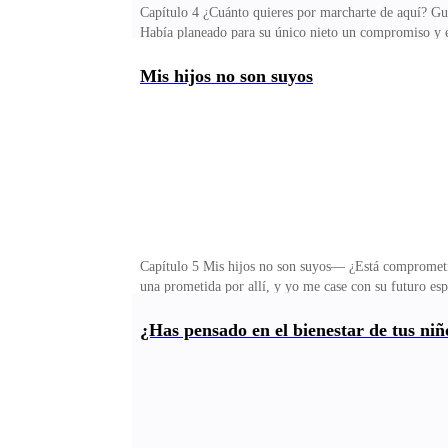
Capítulo 4 ¿Cuánto quieres por marcharte de aquí? Gu
Había planeado para su único nieto un compromiso y e
con agua Ricardo —Se lo traeré Señor —Tú no, me lo t
salía a buscar el agua, Guillermo volvió a dirigirse a
Mis hijos no son suyos
contribuir a que se sintiera peor—Señor, con mucho r
lo hiciste a propósito, sabía que amarrarías a mi nieto
Capítulo 5 Mis hijos no son suyos— ¿Está comprome
una prometida por allí, y yo me case con su futuro es
y va a durar un tiempo limitado?—¿Por qué afirmas q
qué hablas—Si afirmas que este matrimonio es por tiem
¿Has pensado en el bienestar de tus niñ
recuerda lo que te dije— ¿Y qué harás con tu prometi
aquí, van a desfilar muchas personas afectadas por mi 