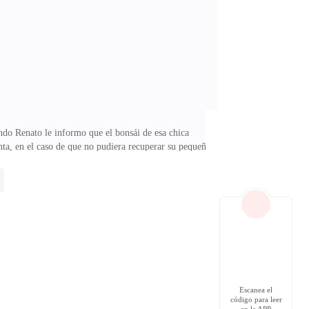
s niños no nacerán tristes, ellos sienten las emociones
ndo Renato le informo que el bonsái de esa chica
nta, en el caso de que no pudiera recuperar su pequeño
Renato —Hola, Señor Brown—Traje esto para la chica,
 le dedica una hora diaria, hasta conversa con ella,
lió a buscar a Arabella, estaba emocionado, el viejo
Escanea el
código para leer