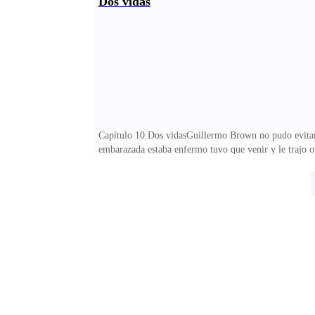
Dos vidas
embarazadas tienen cambios hormonales, son muy sensible
de su mamá—Cállate Renato, desde cuando eres exper
Capítulo 10 Dos vidasGuillermo Brown no pudo evitarlo
embarazada estaba enfermo tuvo que venir y le trajo o
árbol.Adicionalmente, él trajo una bella orquídea c
por lo que me dices su planta no se adaptó a este ambi
pero dice que no la ve bien—Voy a revisar, llámala p
Brown tuvo un detalle con la señora Wash, eso era 