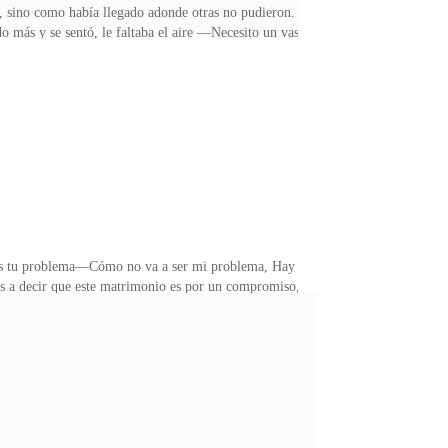
, sino como había llegado adonde otras no pudieron.
 más y se sentó, le faltaba el aire —Necesito un vaso
as, tomo una —Cálmate abuelo—le dijo Ricardo mientras
era obvio que el anciano no se sentía bien, no quería
ía preguntarle al Señor Wash —Eres una sinvergüenza,
es tu problema—Cómo no va a ser mi problema, Hay
vas a decir que este matrimonio es por un compromiso,
 sin comprender lo que le pregunto—No entiendo de
ase la dijo usted—Si los niños resultan ser mis hijos
ra por allí, eso aumenta mi estrés, no puedo seguir