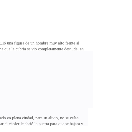
guió una figura de un hombre muy alto frente al
ana que la cubría se vio completamente desnuda, en
l escuchar un ruido él se volteo lentamente – ¿Cuál es
 oculto, solo lo seguí a su habitación para ayudarlo,
minara de hablar —Te acercaste a mí, iniciaste una
do en plena ciudad, para su alivio, no se veían
 el chofer le abrió la puerta para que se bajara y
ra muy estricta, había un vestíbulo amplio y ascensor