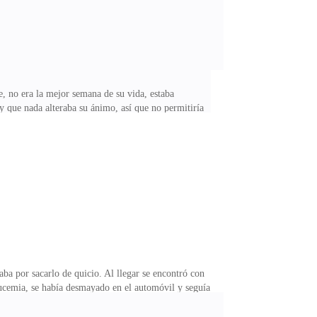
e, no era la mejor semana de su vida, estaba
 y que nada alteraba su ánimo, así que no permitiría
misma no se cuidaba que podía hacer el, solo quería
rgido a raíz de su matrimonio con Arabella.Podría
uparse por una mujer tan problemática y sus dos hijos.
aba por sacarlo de quicio. Al llegar se encontró con
lucemia, se había desmayado en el automóvil y seguía
diente y desequilibrada ¿Qué le pasa a Arabella?
ala con afecto y dulzura, he leído que las