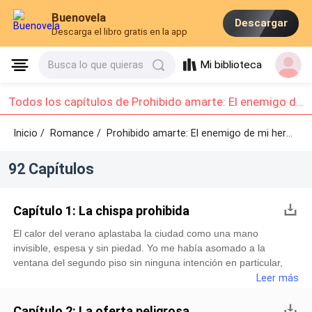
Buenovela
Descargar
Descarga el libro gratis en la app
Mi biblioteca
Busca lo que quieras
Todos los capítulos de Prohibido amarte: El enemigo de mi hermano : Capítulo 1 - Capítulo 10
Inicio /
Romance
/
Prohibido amarte: El enemigo de mi hermano /
92 Capítulos
Capítulo 1: La chispa prohibida
El calor del verano aplastaba la ciudad como una mano
invisible, espesa y sin piedad. Yo me había asomado a la
ventana del segundo piso sin ninguna intención en particular,
solo buscando un poco de aire que no llegaba. Pero lo que
Leer más
encontré me robó el aliento de una manera muy distinta. Abajo,
en el patio de gravilla frente a la vieja fábrica que era el corazón
Capítulo 2: La oferta peligrosa