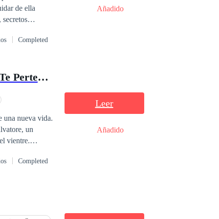
idar de ella
Añadido
 secretos
y de un hombre
dos
Completed
 por un corazón
CASADA A LA FUERZA CON EL MAFIOSO: Mis Hijos No Te Pertenecen
Leer
e una nueva vida.
lvatore, un
Añadido
l vientre.
nevra luchará por
dos
Completed
 verdadero peligro