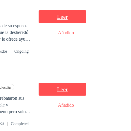
 es una mujer
 ambos
Leer
 de su esposo.
que la desheredó
Añadido
 le ofrece ayuda
as y su carisma.
eídos
Ongoing
contrato sin
d oculta
Leer
rrebataron sus
Añadido
ueno pero solo
dos
Completed