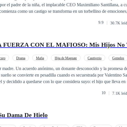
 por el padre de la niña, el implacable CEO Maximiliano Santillana, a cu
comienza como un castigo se transforma en un torbellino de emociones,
es. En una mansión donde no pertenece, rodeada de miradas que juzgan 
9.9
30.7K leí
, Ana Lucía deberá decidir si lucha por su dignidad… o se deja atrapar
 ella.
curo
Drama
Mafia
Hija de Magnate
Cautiverio
Gemelos
Triángulo Amoroso
Huida con un Bebé
er madre. Un acuerdo anónimo, un donante desconocido y la promesa d
 sueño se convierte en pesadilla cuando es secuestrada por Valentino Sa
 y decidido a quedarse con lo que considera suyo: el hijo que lleva en e
 de lujos envenenados, silencios peligrosos y miradas que queman, Gi
10
7.1K leí
bé… y por no caer en la oscuridad que Valentino lleva dentro. Porque el
ibertad, sino también su corazón.
Su Dama De Hielo