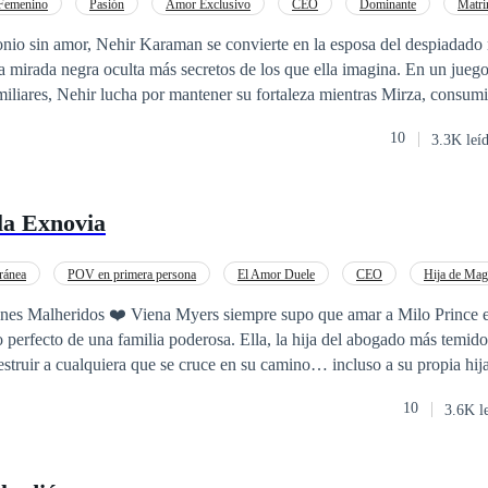
Femenino
Pasión
Amor Exclusivo
CEO
Dominante
Matri
Arrepentimiento
Hija de Magnate
nio sin amor, Nehir Karaman se convierte en la esposa del despiadad
a negra oculta más secretos de los que ella imagina. En un juego de poder,
amiliares, Nehir lucha por mantener su fortaleza mientras Mirza, consumi
que su mayor batalla será ganarse el amor de la mujer que un día condenó. C
10
3.3K leí
 queda el fuego. Y esta vez, Nehir decidirá si las cenizas pueden dar pas
 la Exnovia
ránea
POV en primera persona
El Amor Duele
CEO
Hija de Mag
Reencuentro de Amantes
Segunda Oportunidad
pre supo que amar a Milo Prince era desafiar al
ro perfecto de una familia poderosa. Ella, la hija del abogado más temi
truir a cualquiera que se cruce en su camino… incluso a su propia hij
oria secreta entre los dos, terminó la noche en que Viena acudió a una
10
3.6K l
despertó desnuda en una habitación de hotel junto al hombre con el que
za. Sin recuerdos. Sin respuestas.Y frente a la puerta, el amor de su v
onocida. Años después, el destino vuelve a cruzarlos. Milo ya no es el 