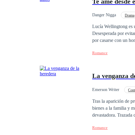
Te amé desde e
amaba; es un hombre e
dispuesta a enfrentar
descubrirán que lo que los un
Danger Nigga
Drama
Libro I: El regreso de
Lucía Wellingtong es 
Desesperada por evitar
por casarse con un hom
a cambio de un trato: 
Romance
Mientras Lucía navega p
dejarse llevar por los sentimientos hacia su
lo que realmente quier
La venganza de
Emerson Writer
Cont
Hija de Magnate
Tras la aparición de p
bienes a la familia y metieron al dueño en p
devastadora. Trazada 
era un lobo disfrazado de cordero. Mathilde Lancaster, la joven herede
Romance
padres quienes no soportar