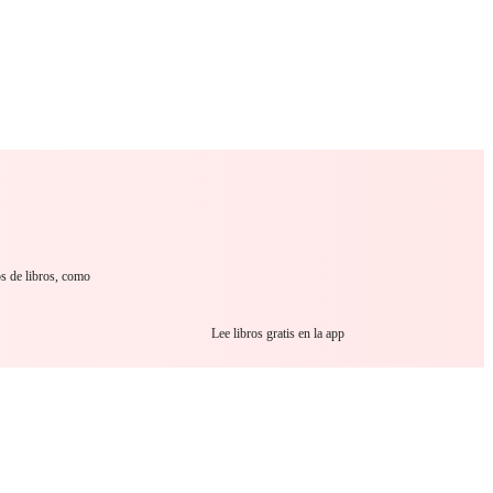
 Romance
Sci-Fi
Guerra
Otros
os de libros, como
Lee libros gratis en la app