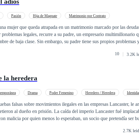
l adiós
ndurecido por el rencor. Viena ya no es la niña que temía desobedecer;
se a su pasado. Pero cuando el amor y la venganza vuelven a mezclarse,
ió nunca desapareció… solo se volvió más peligroso. **Historias relacionadas**
Pasión
Hija de Magnate
Matrimonio por Contrato
 la Exesposa Libro II: La venganza de la Exprometida
una mujer que queda atrapada en un matrimonio marcado por las deudas
 problemas legales, recurre a su padre, un empresario multimillonario 
bre de baja clase. Sin embargo, su padre tiene sus propios problemas y
debe casarse con Luca Ross, un chef reconocido por sus deliciosas recet
10
3.2K l
or este nuevo acuerdo, se enfrenta a la difícil tarea de cumplir con el 
 esposo falso. ¿Podrá mantener su corazón a salvó mientras descubre
e en la vida?
 la heredera
emporánea
Drama
Poder Femenino
Heredero / Heredera
Identida
Traición
Renacer
Venganza
ruebas falsas sobre movimientos ilegales en las empresas Lancaster, le a
risión. La caída del imperio Lancaster fué implacable y
con malicia por quien menos lo esperaban, un socio que pretendía ser b
ra, quedó sola tras la pérdida de ambos
2.7K leí
on la horrible situación que los había arrasado como un huracán. Lo único que ella