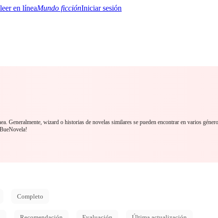
Mundo ficción
Iniciar sesión
BTQ+
YA/TEEN
Paranormal
Misterio/Thriller
Oriental
Juegos
Historia
MM
nea. Generalmente, wizard o historias de novelas similares se pueden encontrar en varios géner
n BueNovela!
Completo
d
Recomendación
Evaluación
Última actualización