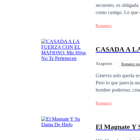
secuestro, es obligada
como castigo. Lo que 
familiares y traicion
Romance
que no cree en el amor
que empieza a latir por
Aragones
Romance os
De Odio al Amor
Ginevra solo quería s
Pero lo que parecía un
hombre poderoso, cruel
Encerrada en un mundo
Romance
su libertad, por su be
no es solo perder su l
El Magnate Y 