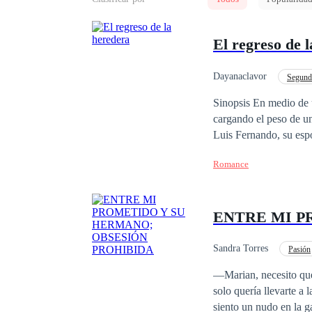
El regreso de 
Dayanaclavor
Segund
Millonario Instantáneo
Sinopsis En medio de una familia marcada por antiguas rivalidades, Grecia regresa tras años de ausencia,
cargando el peso de un
Luis Fernando, su esp
mostrando fotos monta
Romance
de los Repoll sin dine
piedad. En un intento por explicarse, Grecia busca a Luis Fernando en la oficina de su padre, solo para
encontrarse con la de
ENTRE MI P
en su contra, decide a
Fernando, cegado por l
así podrá olvidar a Gr
Sandra Torres
Pasión
sintiéndose frustrada 
Infidelidad
Traic
—Marian, necesito que
separación. Cinco años
solo quería llevarte a la c
Lombardo, un hombre a
siento un nudo en la ga
vendetta personal cont