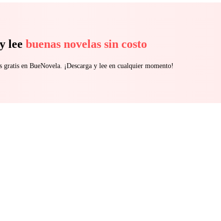
a atracción química que raya en la locura, ambos descubrirán que cuand
ente prohibido, la línea entre el placer, la propiedad y la destrucción to
y lee
buenas novelas sin costo
s gratis en BueNovela. ¡Descarga y lee en cualquier momento!