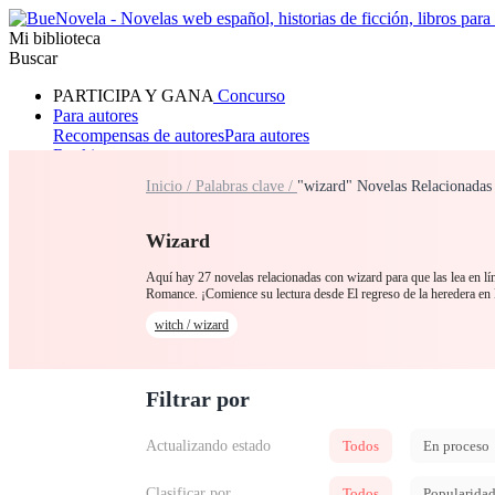
Mi biblioteca
Buscar
PARTICIPA Y GANA
Concurso
Para autores
Recompensas de autores
Para autores
Ranking
Navegar
Inicio /
Palabras clave /
"wizard" Novelas Relacionadas
Novelas
Cuentos Cortos
Todos
Romance
Hombre lobo
Mafia
Sistema
Fantasía
Urbano
LG
Wizard
Aquí hay 27 novelas relacionadas con wizard para que las lea en lí
Romance. ¡Comience su lectura desde El regreso de la heredera e
witch / wizard
Filtrar por
Actualizando estado
Todos
En proceso
Clasificar por
Todos
Popularida