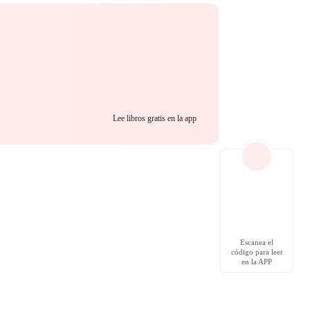
o te entregas a
tal se borra para
Lee libros gratis en la app
Escanea el
código para leer
en la APP