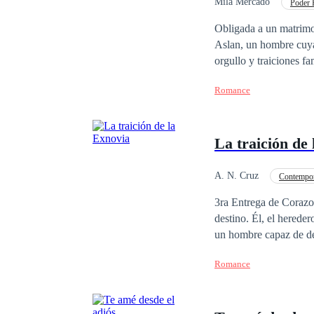
Mila Mercado
Poder 
De Odio al Amor
Obligada a un matrimo
Aslan, un hombre cuya mirad
orgullo y traiciones f
remordimiento, descubre 
Romance
hielo se derrite, solo
vida.
La traición de
A. N. Cruz
Contempo
Amor de casados
3ra Entrega de Corazones Malheridos ❤️ Viena Myers siem
destino. Él, el herede
un hombre capaz de des
comenzó como una hist
Romance
padre. Horas después, 
comprometido a la fuer
como si fuera una desc