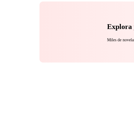
alianzas forzadas y un
un juego tan peligrosam
siempre.
Explora 
Miles de novela