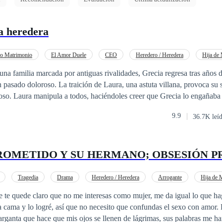
la heredera
o Matrimonio
El Amor Duele
CEO
Heredero / Heredera
Hija de
Embarazo
Arrepentimiento
 pasado doloroso. La traición de Laura, una astuta villana, provoca su 
oso. Laura manipula a todos, haciéndoles creer que Grecia lo engañaba
das que destruyen su reputación y su matrimonio. Desolada, Grecia sal
9.9
36.7K leí
ro y tan solo con lo que llevaba puesto, ya que la madre de Luis Fernand
sgarradora imagen de su esposo besándose con Laura. Devastada y con t
ROMETIDO Y SU HERMANO; OBSESIÓN P
ceptar su derrota y marcharse lejos para olvidar el dolor que ambos le c
os celos, asume que la traición de Grecia era verdad y se casa con La
ecia. La boda es un evento grandioso, y Grecia se entera a través de la p
Tragedia
Drama
Heredero / Heredera
Arrogante
Hija de 
y traicionada, cuestionándose si Luis Fernando había planeado todo para 
ión
Triángulo Amoroso
 te quede claro que no me interesas como mujer, me da igual lo que hag
 después, Grecia ha reconstruido su vida lejos de los Ripoll. Conoce a
ama y lo logré, así que no necesito que confundas el sexo con amor. Por alguna razón,
dinerado que decide casarse con ella tras escuchar su historia. Guille
rganta que hace que mis ojos se llenen de lágrimas, sus palabras me han dol
ra los Ripoll debido al despojo que estos hicieron a su familia robando l