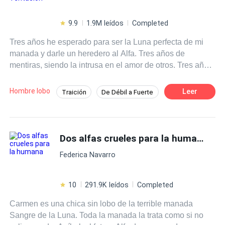
9.9
1.9M leídos
Completed
Tres años he esperado para ser la Luna perfecta de mi
manada y darle un heredero al Alfa. Tres años de
mentiras, siendo la intrusa en el amor de otros. Tres años
para sufrir la muerte de mi bebé y vengarme del hombre
que desfiguró mi rostro y destrozó mi vientre. Morir
Hombre lobo
Leer
Traición
De Débil a Fuerte
capturada por mi propia manada o escapar y sobrevivir,
Pasión
Venganza
Poder Femenino
eran mis dos caminos y tomé la decisión de esconderme
y vivir. El Rey Lycan, Aldric Thorne, el más sanguinario y
Licántropo
Luna
cruel que dirigía a los hombres lobos con mano de hierro,
Dos alfas crueles para la humana
POV en primera persona
me convertí en su doncella personal, la posición más
Federica Navarro
peligrosa, donde podía perder la cabeza en cualquier
momento, en el mínimo desliz, pero nadie de mi pasado
me buscaría aquí. “Siempre sumisa, no hables, no
10
291.9K leídos
Completed
escuches, no veas nada, no molestes al Lycan o morirás”
Carmen es una chica sin lobo de la terrible manada
eran reglas simples a seguir y pensé estar haciéndolo
Sangre de la Luna. Toda la manada la trata como si no
bien, hasta que un día, el Rey me hizo una proposición