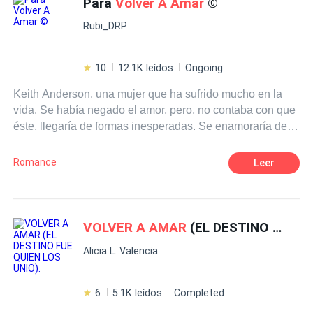
Para
Volver A Amar
©
Amor de casados
a constantes obstáculos: las expectativas de su familia,
Rubi_DRP
sus propios miedos y los prejuicios que la rodean
amenazan con frenar su proceso. A lo largo de su viaje,
descubrirá que, aunque la felicidad no es fácil de
10
12.1K leídos
Ongoing
alcanzar, la verdadera liberación reside en tomar el
Keith Anderson, una mujer que ha sufrido mucho en la
control de su vida, dejar atrás lo que ya no la define y
vida. Se había negado el amor, pero, no contaba con que
aprender a reconciliarse con su pasado para atreverse a
éste, llegaría de formas inesperadas. Se enamoraría de
abrir su corazón nuevamente, no solo al amor, sino
dos hombres. Michael su mejor amigo, y John, su
también a la vida misma, abrazando la oportunidad de
arrogante jefe. ¿Con quién se quedará?
reinventarse y de volver a sentirse plena.
Romance
Leer
VOLVER A AMAR
(EL DESTINO FUE QUIEN LOS UNIO).
Alicia L. Valencia.
6
5.1K leídos
Completed