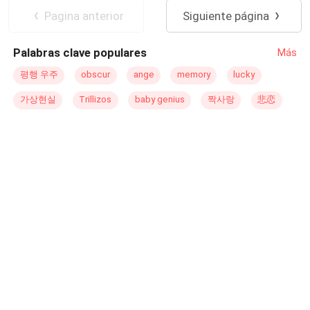
discípula cercana del Señor Jacinto, hacker de primera J,
Romance oscuro
Divorcio
CEO
Pagina anterior
Siguiente página
fundadora de una marca de ropa de alta gama, ¿o tienes
Genio médico
otra identidad? Dímelas y te escucharé.El hombre tenía
Palabras clave populares
Más
todo bien meditado en la cabeza, pensando que ya lo
sabía todo sobre Sofía López.— En realidad ..., — Sofía
평행 우주
obscur
ange
memory
lucky
se acercó más a él y le susurró al oído — Sigo siendo tu
가상현실
Trillizos
baby genius
짝사랑
悲恋
ex esposa.