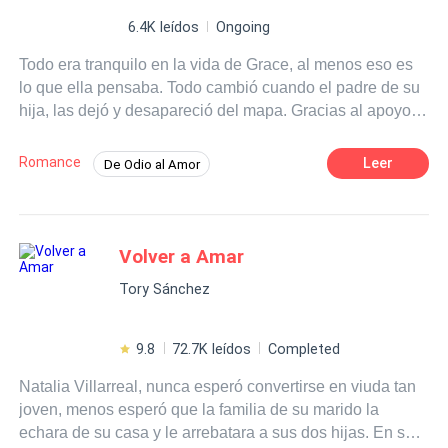
6.4K leídos
Ongoing
Todo era tranquilo en la vida de Grace, al menos eso es
lo que ella pensaba. Todo cambió cuando el padre de su
hija, las dejó y desapareció del mapa. Gracias al apoyo
incondicional de su hermana, quien le enseña que la vida
sigue y debe volver a sonreír es que descubre, que la
Romance
Leer
De Odio al Amor
verdadera felicidad siempre la llevaba en el fondo de su
Desafío a las Expectativas
Rebelde
corazón, solo debía dar vuelta la página y darse una
nueva oportunidad para ella y su pequeña hija Amanda.
Comedia
Poder Femenino
Pasión
Volver a Amar
Primer Amor
Independiente
Tory Sánchez
9.8
72.7K leídos
Completed
Natalia Villarreal, nunca esperó convertirse en viuda tan
joven, menos esperó que la familia de su marido la
echara de su casa y le arrebatara a sus dos hijas. En su