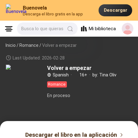
Buenovela
Descargar
Descarga el libro gratis en la app
Mi biblioteca
Busca lo que quieras
Inicio /
Romance
/
Volver a empezar
Last Updated: 2026-02-28
Volver a empezar
Spanish
·
16+
·
by: Tina Oliv
Romance
En proceso
Descargar el libro en la aplicación