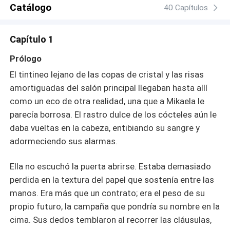
descubrir si el éxito vale el sacrificio de su identidad. ¿Se
Catálogo
40 Capítulos
puede renunciar al amor de tu vida por la promesa de una
vida mejor? Una novela sobre las segundas
Capítulo 1
oportunidades, el peso de la clase social y la búsqueda
de lo que realmente significa volver a casa.
Prólogo
El tintineo lejano de las copas de cristal y las risas
amortiguadas del salón principal llegaban hasta allí
como un eco de otra realidad, una que a Mikaela le
parecía borrosa. El rastro dulce de los cócteles aún le
daba vueltas en la cabeza, entibiando su sangre y
adormeciendo sus alarmas.
Ella no escuchó la puerta abrirse. Estaba demasiado
perdida en la textura del papel que sostenía entre las
manos. Era más que un contrato; era el peso de su
propio futuro, la campaña que pondría su nombre en la
cima. Sus dedos temblaron al recorrer las cláusulas,