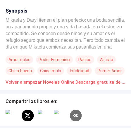
Synopsis
Mikaela y Daryl tienen el plan perfecto: una boda sencilla,
un apartamento propio y una vida basada en el esfuerzo
compartido. Se conocen desde niños y su amor es el
refugio seguro que ambos necesitan. Pero todo cambia el
día en que Mikaela comienza sus pasantías en una
prestigiosa agencia de marketing y, por un tropiezo
Amor dulce
Poder Femenino
Pasión
Artista
accidental, derrama su café sobre Roman, el arrogante y
magnético heredero del imperio. Lo que comienza como
Chica buena
Chica mala
Infidelidad
Primer Amor
un altercado lleno de chispas y desprecio, pronto se
convierte en una peligrosa atracción. Mientras Roman
Perdón
Volver a empezar Novelas Online Descarga gratuita de PDF
utiliza su poder para atraer a Mikaela a un mundo de
lujos y estatus que ella nunca imaginó, la familia de ella
empieza a ver en el jefe la solución a todos sus
Comparitr los libros en:
problemas financieros, olvidando la lealtad de Daryl.
Atrapada entre la ambición que su familia le impone, la
desconfianza de una rival que acecha a Daryl en las
sombras y el brillo de una vida de cristal, Mikaela deberá