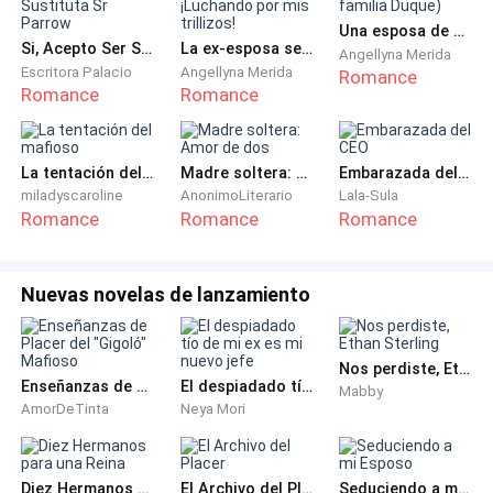
Una esposa de mentira. (Saga familia Duque)
Giró la cabeza lentamente. Roman la observaba con
Si, Acepto Ser Su Esposa Sustituta Sr Parrow
La ex-esposa secreta. ¡Luchando por mis trillizos!
Angellyna Merida
sus pupilas comenzando a dilatarse, dibujo también
Escritora Palacio
Angellyna Merida
Romance
una sonrisa ladina en su rostro, una que prometía el
Romance
Romance
cielo y el infierno en la misma frase. Su aura nublaba
cualquier rastro de juicio.
La tentación del mafioso
Madre soltera: Amor de dos
Embarazada del CEO
miladyscaroline
AnonimoLiterario
Lala-Sula
—Es un proyecto ambicioso, ¿verdad? —La voz de
Romance
Romance
Romance
Roman, profunda y vibrante, rompió el silencio,
cargando el aire de una tensión eléctrica que hacía
que a Miki le costara respirar.
Nuevas novelas de lanzamiento
—Yo... solo quería echarle un vistazo —logró decir, su
Nos perdiste, Ethan Sterling
voz apenas un susurro nervioso. Se aclaró la garganta,
Enseñanzas de Placer del "Gigoló" Mafioso
El despiadado tío de mi ex es mi nuevo jefe
Mabby
tratando de recomponer sus pedazos—. Gracias por
AmorDeTinta
Neya Mori
la recomendación, Roman. Significa mucho que
confíes en mí. Lo leeré mejor en casa, solo tenía prisa
por... por verlo.
Diez Hermanos para una Reina
El Archivo del Placer
Seduciendo a mi Esposo