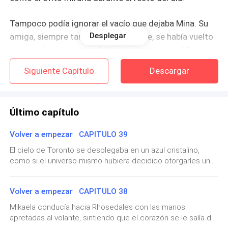
Tampoco podía ignorar el vacío que dejaba Mina. Su
Desplegar
amiga, siempre tan efusiva y vibrante, se había vuelto
una sombra silenciosa. Mikaela sentía cómo Mina se
alejaba poco a poco, con cada comentario de Roman
Siguiente Capítulo
Descargar
dejando de lado las propuestas de los demás para
poner a Miki en un pedestal que ella no había pedido.
El éxito se sentía como una barrera que la estaba
Último capítulo
dejando sola.
Volver a empezar CAPITULO 39
Una vocecita insidiosa empezó a cuestionarla en la
El cielo de Toronto se desplegaba en un azul cristalino,
penumbra:
como si el universo mismo hubiera decidido otorgarles una
tregua definitiva.El lugar elegido era un salón exclusivo con
«¿Realmente te lo mereces?»
paredes de cristal que ofrecían una vista ininterrumpida al
Volver a empezar CAPITULO 38
CN Tower y al horizonte urbano de la ciudad.Era una boda
pequeña, íntima, pero cargada de una elegancia que gritaba
«¿Cuál será el costo?»
Mikaela conducía hacia Rhosedales con las manos
"nuevo comienzo". No era la boda ostentosa que los
apretadas al volante, sintiendo que el corazón se le salía del
Blackwood habrían patrocinado; era la boda que Daryl y