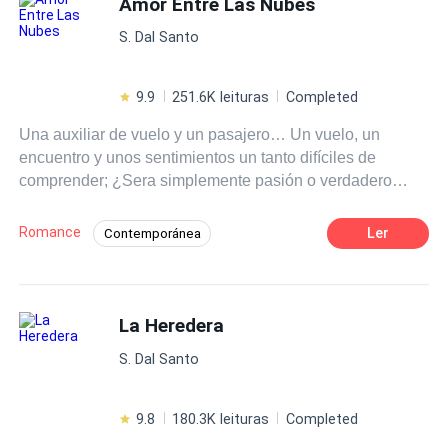
Amor Entre Las Nubes
Drama
Contemporary
ones would emerge. However, only one would truly rise
S. Dal Santo
above all!
9.9
251.6K leituras
Completed
Una auxiliar de vuelo y un pasajero… Un vuelo, un
encuentro y unos sentimientos un tanto difíciles de
comprender; ¿Sera simplemente pasión o verdadero
amor? Lo único que ellos saben es que cuando están
juntos su mundo vuelve a girar. No solo el pasado de
Romance
Ler
Contemporánea
ambos provocará que descubrir lo que sienten uno por el
Diferencia de Edad
Actor / Actriz
otro sea difícil, sino que también el hecho de que Abril
sea la hija del mejor amigo del hombre que ha llegado a
Pasión
Romance oscuro
su vida a cambiarlo todo, ¿Podrán superar sus pasados?
La Heredera
Amor Prohibido
LA REPRODUCCIÓN TOTAL O PARCIAL DE ESTE
S. Dal Santo
MATERIAL QUEDA PROHIBIDA. LA HISTORIA ESTA
REGISTRADA EN SAFE CREATIVE . Copyright
9.8
180.3K leituras
Completed