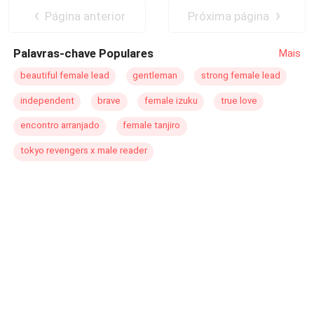
La bella era solo una pieza en mi juego, pero ella no
Página anterior
Próxima página
tenía ojos para mí, poniendo en jaque mis metas. Un
encuentro fortuito al que llamamos destino.
Palavras-chave Populares
Mais
beautiful female lead
gentleman
strong female lead
independent
brave
female izuku
true love
encontro arranjado
female tanjiro
tokyo revengers x male reader