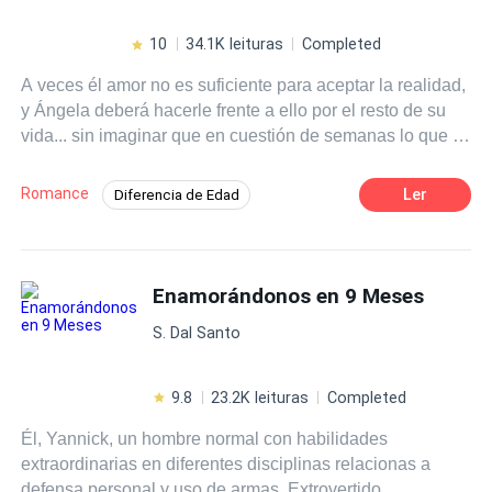
regresar, combatir sus demonios y los pecados que trae
consigo el mundo de Erick Hamilton.
10
34.1K leituras
Completed
A veces él amor no es suficiente para aceptar la realidad,
y Ángela deberá hacerle frente a ello por el resto de su
vida... sin imaginar que en cuestión de semanas lo que le
ha costado tanto mantener en secreto saldrá a la luz,
haciéndola tomar decisiones que podrían separarla para
Romance
Ler
Diferencia de Edad
siempre del único que la ha amado tal cual es.
Romance oscuro
Infidelidad
CEO
Venganza
Acción
Pasión
Enamorándonos en 9 Meses
Independiente
Mujeriego
S. Dal Santo
9.8
23.2K leituras
Completed
Él, Yannick, un hombre normal con habilidades
extraordinarias en diferentes disciplinas relacionas a
defensa personal y uso de armas. Extrovertido,