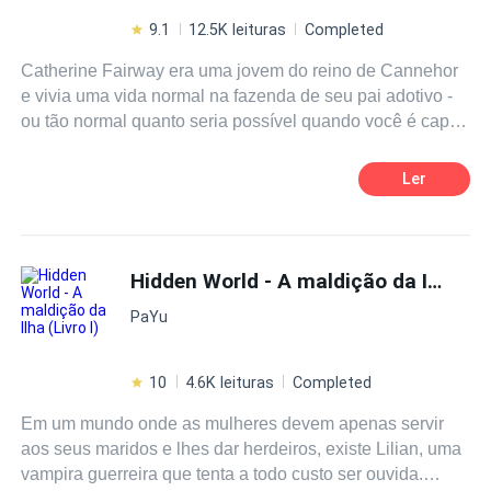
9.1
12.5K leituras
Completed
Catherine Fairway era uma jovem do reino de Cannehor
e vivia uma vida normal na fazenda de seu pai adotivo -
ou tão normal quanto seria possível quando você é capaz
de controlar a natureza.Cath foi adotada por um humilde
fazendeiro, Luke Fairway, aos nove anos, após ver seus
Ler
pais biológicos morrerem. Apesar do trágico assassinato
ter chocado todo o reino, essa lembrança e todo o resto
de sua infância foram apagadas da mente da menina, e
esta nunca soube de onde viera. Tudo o que sabia sobre
Hidden World - A maldição da Ilha (Livro I)
sua antiga vida era que nascera com um dom incrível:
PaYu
controlar os quatro elementos. Durante oito anos,
Catherine viveu pensando ser a única pessoa a carregar
a magia dentro de si, mas, ao ser convidada para
10
4.6K leituras
Completed
competir pela mão do príncipe no castelo, descobriu o
Em um mundo onde as mulheres devem apenas servir
quanto estava errada. O que era para ser apenas uma
aos seus maridos e lhes dar herdeiros, existe Lilian, uma
"competição estúpida", em sua visão, acabou por se
vampira guerreira que tenta a todo custo ser ouvida.
tornar um mar de confusões e revelações. Em poucas