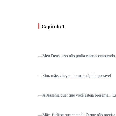
Capítulo 1
—Meu Deus, isso não podia estar acontecendo 
—Sim, mãe, chego aí o mais rápido possível — t
—A Jessenia quer que você esteja presente... Eu
—Mãe, já disse que entendi. O que não precisa é