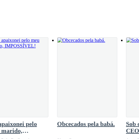
ê sabe que não. — Ficou em silêncio por uns segundos e falou: — Fiqu
o que a Jessenia fez questão de espalhar a notícia.
s idiotas. Você merece coisa melhor.
paixonei pelo
Obcecados pela babá.
Sob 
 marido,
CE
OSSÍVEL!