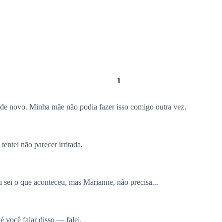
1
de novo. Minha mãe não podia fazer isso comigo outra vez.
entei não parecer irritada.
 sei o que aconteceu, mas Marianne, não precisa...
 você falar disso — falei.