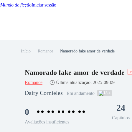
Mundo de ficção
Iniciar sessão
Início
Romance
Namorado fake amor de verdade
BTQ+
YA/TEEN
Paranormal
Misterio/Thriller
Oriental
Juegos
Historia
MM
Namorado fake amor de verdade
Romance
Última atualização: 2025-09-09
Dairy Cornieles
18
Em andamento
24
0
Capítulos
Avaliações insuficientes