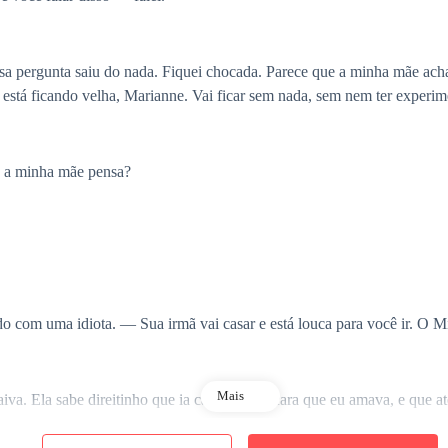
 pergunta saiu do nada. Fiquei chocada. Parece que a minha mãe acha
stá ficando velha, Marianne. Vai ficar sem nada, sem nem ter experim
ue a minha mãe pensa?
o com uma idiota. — Sua irmã vai casar e está louca para você ir. O 
Mais
va. Ela sabe direitinho que ia casar com o cara que eu amava, e que até
asamento, e a minha mãe como se nada tivesse acontecido... Aff, essa é 
me humilhar por estar casando com o Michael, ela que espere, porque vo