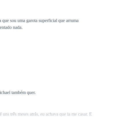
 que sou uma garota superficial que arruma
entado nada.
Michael também quer.
 uns três meses atrás, eu achava que ia me casar. E
a gota d'água. Eu sei que ela, a Jessenia, me odeia
u arrumar um cara mais lindo que ele e vou mostrar