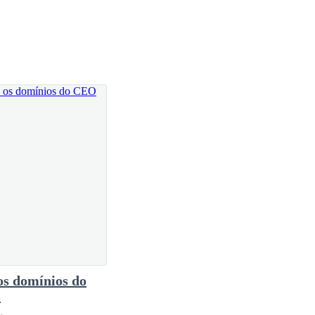
ei sabendo que a Jessenia vai casar com o
os domínios do
O