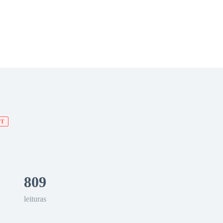
 Romance
Sci-Fi
Guerra
Otros
PT
809
leituras