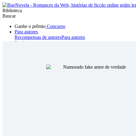
Biblioteca
Buscar
Ganhe o prêmio
Concurso
Para autores
Recompensas de autores
Para autores
Ranking
Navegar
Novelas
Contos Curtos
Todos
Romance
Hombre lobo
Mafia
Sistema
Fantasía
Urbano
LG