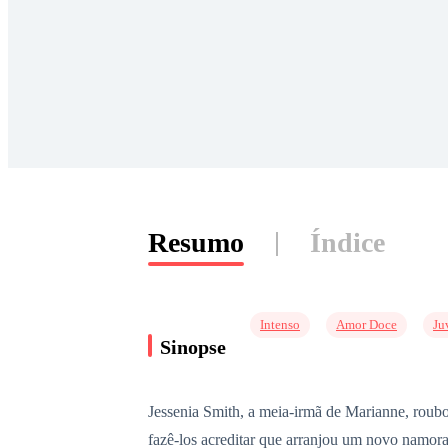
Resumo
Índice
Intenso
Amor Doce
Ju
Sinopse
Jessenia Smith, a meia-irmã de Marianne, roub
fazê-los acreditar que arranjou um novo namor