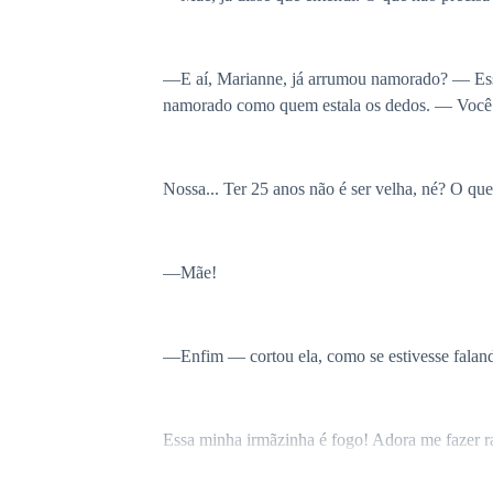
—E aí, Marianne, já arrumou namorado? — Essa
namorado como quem estala os dedos. — Você e
Nossa... Ter 25 anos não é ser velha, né? O q
—Mãe!
—Enfim — cortou ela, como se estivesse faland
Essa minha irmãzinha é fogo! Adora me fazer rai
ainda têm a cara de pau de me convidar para o c
tanto quanto eu odeio ela. Então, se ela quer 