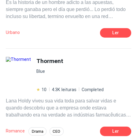
Es la historia de un hombre adicto a las apuestas,
siempre ganaba pero el día que perdió... Lo perdió todo
incluso su libertad, termino envuelto en una red
clandestina de apuestas cuyo evento principal era "la
ruleta envenenada.
Urbano
Ler
Thorment
Blue
10
4.3K leituras
Completed
Lana Holdy viveu sua vida toda para salvar vidas e
quando descobriu que a empresa onde estava
trabalhando era na verdade as indústrias farmacêuticas
Mercile . Lana foge para longe porque não sabia como
seria se o governo descobrisse que ela estava ajudando
Romance
Ler
Drama
CEO
essas indústrias mesmo que inconscientemente pois ela