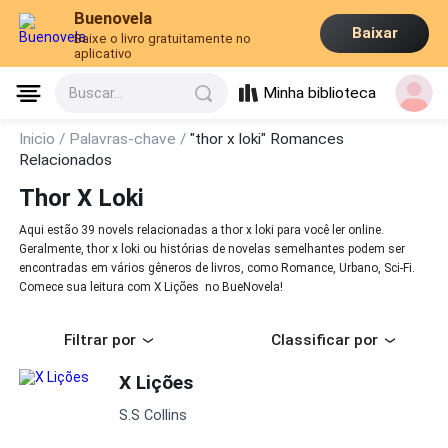
Buenovela
Baixar
Baixe o livro gratuitamente no
aplicativo
Minha biblioteca
Buscar...
Inicio /
Palavras-chave /
"thor x loki" Romances
Relacionados
Thor X Loki
Aqui estão 39 novels relacionadas a thor x loki para você ler online.
Geralmente, thor x loki ou histórias de novelas semelhantes podem ser
encontradas em vários gêneros de livros, como Romance, Urbano, Sci-Fi.
Comece sua leitura com X Lições no BueNovela!
Filtrar por
Classificar por
X Lições
S.S Collins