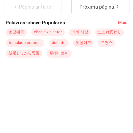
que Claire Thorne possa nascer. Com um novo rosto e
Traição
Construção do Reino
Página anterior
Próxima página
uma mente implacável, ela inicia uma caçada que
começa por vingança pessoal, mas revela uma
Palavras-chave Populares
Mais
conspiração global que ameaça a própria liberdade da
humanidade. ​Da selva amazônica aos centros de poder
초강대국
charlie x alastor
가짜 사랑
生まれ変わり
em Brasília, Claire enfrenta a Nova Gênese e a
templado corporal
violento
햇살여주
로맨스
inteligência artificial Perséfone — uma criatura digital
feita à sua imagem e semelhança. Ao seu lado, Marcus
結婚してから恋愛
플레이보이
opera nas sombras, lutando contra o seu próprio passado
no MIT e sacrificando sua identidade para garantir que a
"Mão de Gelo" de Claire nunca falhe. ​Neste thriller de alta
voltagem onde a tecnologia é tanto arma quanto prisão, a
verdade é a única moeda que resta. Quando todos estão
sendo vigiados, a única forma de vencer é ser invisível.
Uma saga épica sobre poder, redenção e o preço da
liberdade na era da vigilância total. Autora: R. L. Serpa
Gênero: Thriller Político / Ficção Tecnológica