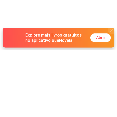
Explore mais livros gratuitos
Abrir
no aplicativo BueNovela
Hot Genres
Romance
Recursos
Lobisomem
Palavras-chave
Redes sociais
Máfia
Pesquisas importantes