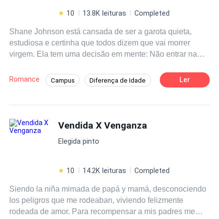
10
13.8K leituras
Completed
Shane Johnson está cansada de ser a garota quieta,
estudiosa e certinha que todos dizem que vai morrer
virgem. Ela tem uma decisão em mente: Não entrar na
faculdade sem antes resolver isso. Ela só precisa
encontrar o cara certo. Thomas Andrews é um professor
Romance
Ler
Campus
Diferença de Idade
de Biologia que acaba de entrar em suas tão sonhadas
Primeiro Amor
Contemporâneo
férias logo após ter sido convidado para dar uma palestra
sobre sexualidade na adolescência em um colégio local.
Professor/Professora
Aventura
O caminho dos dois se cruzam e Shane fará uma
Vendida X Venganza
Enredo Acelerado
Adolescente
proposta no mínimo irrecusável a Thomas.
Elegida pinto
10
14.2K leituras
Completed
Siendo la niña mimada de papá y mamá, desconociendo
los peligros que me rodeaban, viviendo felizmente
rodeada de amor. Para recompensar a mis padres me