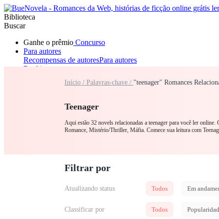
Biblioteca
Buscar
Ganhe o prêmio
Concurso
Para autores
Recompensas de autores
Para autores
Ranking
Navegar
Início /
Palavras-chave /
"teenager" Romances Relacion
Novelas
Contos Curtos
Todos
Romance
Lobisomem
Máfia
Sistema
Fantasia
Urbano
LGB
Teenager
Aqui estão 32 novels relacionadas a teenager para você ler online
Romance, Mistério/Thriller, Máfia. Comece sua leitura com Teena
Filtrar por
Atualizando status
Todos
Em andame
Classificar por
Todos
Popularida