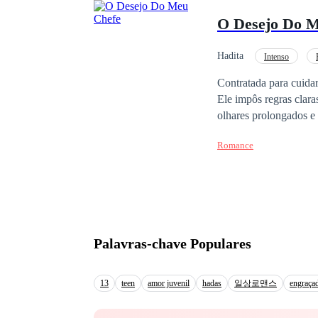
gélido de Lisboa e a m
O Desejo Do M
segredo venha à tona.
mesmo que conhece cad
deste contrato?
Hadita
Intenso
Romance no Trabalho
Contratada para cuidar
Ele impôs regras clara
olhares prolongados e
tensão proibida vira u
Romance
Palavras-chave Populares
13
teen
amor juvenil
hadas
일상로맨스
engraça