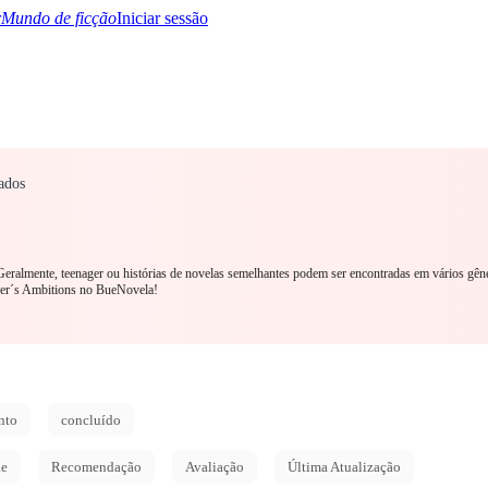
Mundo de ficção
Iniciar sessão
ados
TQ+
YA/TEEN
Paranormal
Mistério/Thriller
Oriental
Jogos
História
MM R
. Geralmente, teenager ou histórias de novelas semelhantes podem ser encontradas em vários gên
ger´s Ambitions no BueNovela!
nto
concluído
de
Recomendação
Avaliação
Última Atualização