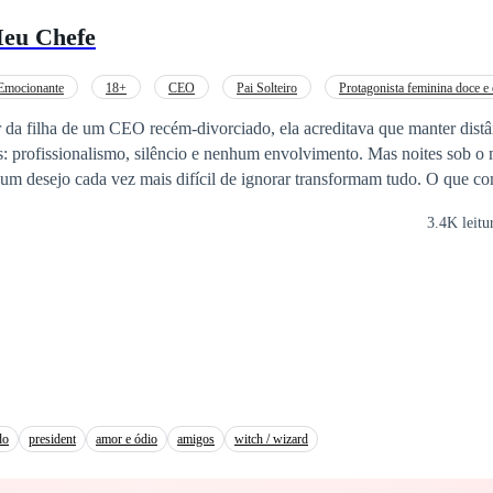
ística Serra de Sintra, Lya terá de lutar para provar o seu valor sem dei
eu Chefe
 Mas como manter o profissionalismo quando o homem que comanda a s
a curva do seu corpo? ​O traço dela é arte. O jogo dele é sedução. Que
Emocionante
18+
CEO
Pai Solteiro
Protagonista feminina doce e 
Bebê Fofo
Redenção
 da filha de um CEO recém-divorciado, ela acreditava que manter distânc
s: profissionalismo, silêncio e nenhum envolvimento. Mas noites sob o
 um desejo cada vez mais difícil de ignorar transformam tudo. O que 
m jogo perigoso entre controle, atração e limites prestes a serem quebra
3.4K leitu
do
president
amor e ódio
amigos
witch / wizard