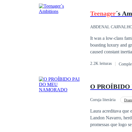
Teenager
´s Am
ABDENAL CARVALH
It was a low-class fami
boasting luxury and gr
caused constant inertia
completely embittered 
2.2K leituras
Comple
love, she saw this fee
rich young man was sim
heir to a great fortune
O PROÍBIDO
businessman with an im
Coruja literária
Dram
Erótico
18+
Laura acreditava que 
Landon Navarro, herde
promessas que logo se 
vingança, Laura acaba