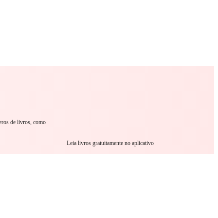
omance
Sci-Fi
Guerra
Outro
eros de livros, como
Leia livros gratuitamente no aplicativo