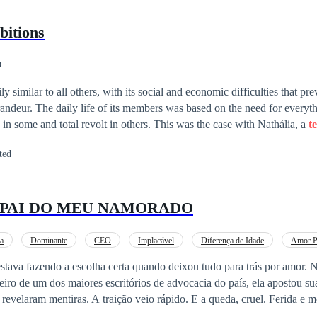
bitions
O
ly similar to all others, with its social and economic difficulties that pr
andeur. The daily life of its members was based on the need for everyt
 in some and total revolt in others. This was the case with Nathália, a
t
by the poverty that surrounded her on all sides. She was not born with 
ted
ling with contempt and made fun of seeing people in love. Their purpose
ply in order that they could get married and secure the future. After al
, he would become the owner of all the family's assets after his father's d
 PAI DO MEU NAMORADO
portant name in the business world. His ambition was limitless.
a
Dominante
CEO
Implacável
Diferença de Idade
Amor P
Intenso
estava fazendo a escolha certa quando deixou tudo para trás por amor.
iro de um dos maiores escritórios de advocacia do país, ela apostou su
revelaram mentiras. A traição veio rápido. E a queda, cruel. Ferida e 
 passando uma noite com um homem misterioso, intenso e dominador, 