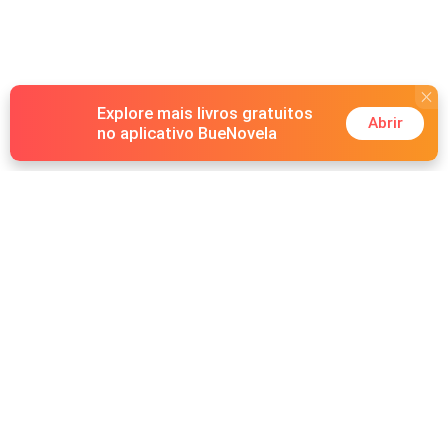
Explore mais livros gratuitos
Abrir
no aplicativo BueNovela
Hot Genres
Romance
Recursos
Lobisomem
Palavras-chave
Redes sociais
Máfia
Pesquisas importantes
Grupo do Facebook
Sistema
Follow Us