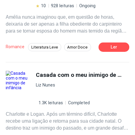
vida de ponta-cabeça.
10
928 leituras
Ongoing
Amélia nunca imaginou que, em questão de horas,
deixaria de ser apenas a filha obediente do carpinteiro
para se tornar esposa do homem mais temido da região:
Afonso Cobalto. Reservado, inexplicavelmente rico e
dono de terras que escondem mais do que plantam,
Romance
Ler
Literatura Leve
Amor Doce
Afonso é um enigma — e um casamento com ele é tanto
Amor Puro
Boa Menina
uma honra quanto uma sentença. Jogada em uma casa
cheia de olhares julgadores, regras rígidas e segredos
Herdeiro/Herdeira
Caçador
que ninguém comenta, Amélia precisa aprender a viver
Casada com o meu inimigo de infância
Primeiro Amor
Casamento Relâmpago
ao lado de um marido que mal conhece… e que parece
Amor Após o Casamento
Liz Nunes
travar uma batalha contra si mesmo cada vez que se
aproxima dela. Enquanto tenta esconder sua
insegurança e o medo de ser “devolvida”, Amélia
1.3K leituras
Completed
descobre que Afonso carrega cicatrizes profundas —
Charlotte e Logan. Após um término difícil, Charlotte
físicas e emocionais — deixadas por um passado cruel
recebe uma ligação e retorna para sua cidade natal. O
do qual ele nunca conseguiu escapar. Ele, que jamais
destino traz um inimigo do passado, e um grande desafio
teve carinho. Ela, que nunca teve escolha. Entre aulas
para realizar um sonho. Agora eles precisam aprender a
de leitura, silêncios carregados, noites interrompidas por