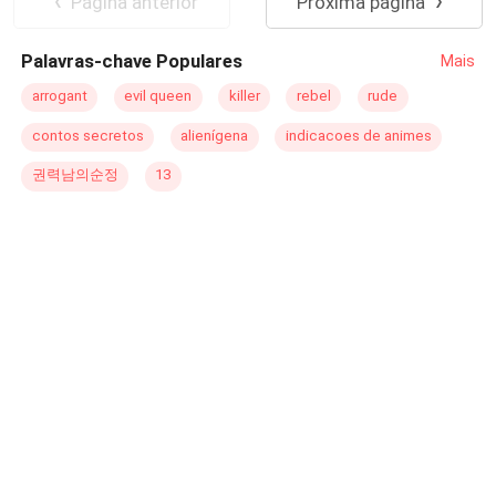
Página anterior
Próxima página
ser apenas um garoto tímido. Nas sombras do próprio
peito, nasceu um monstro feito de raiva silenciosa, de
Palavras-chave Populares
Mais
impulsos que ele não compreendia e de uma escuridão
que jamais pediu para sentir. Anos depois, ele se tornou
arrogant
evil queen
killer
rebel
rude
um homem disciplinado, respeitado e aparentemente em
contos secretos
alienígena
indicacoes de animes
equilíbrio. Mas o passado, quando não é curado, apenas
se disfarça. E o dele estava prestes a bater novamente à
권력남의순정
13
sua porta — na forma de Samanta. O reencontro deles
reacende tudo o que ambos lutaram para enterrar. Agora,
os dois precisam atravessar suas sombras, enfrentar o
que se tornaram e decidir se é possível construir algo
onde antes só havia ruína. Porque às vezes, amar não é
sobre luz. Às vezes, é sobre reconhecer a escuridão que
existe em cada um — e, mesmo assim, permanecer.