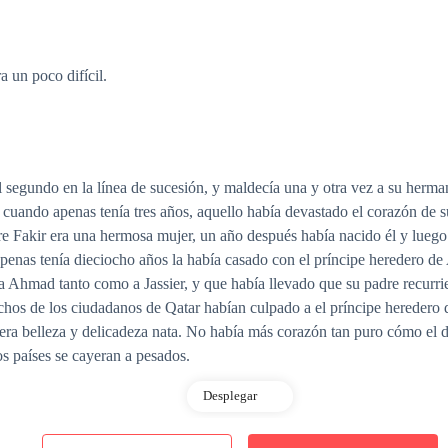
a un poco difícil.
segundo en la línea de sucesión, y maldecía una y otra vez a su herm
cuando apenas tenía tres años, aquello había devastado el corazón de 
re Fakir era una hermosa mujer, un año después había nacido él y luego
apenas tenía dieciocho años la había casado con el príncipe heredero 
a Ahmad tanto como a Jassier, y que había llevado que su padre recurrie
chos de los ciudadanos de Qatar habían culpado a el príncipe heredero 
era belleza y delicadeza nata. No había más corazón tan puro cómo el d
s países se cayeran a pesados.
Desplegar
er embajador—Amir habia intentado todo para reabrir la embajada en aq