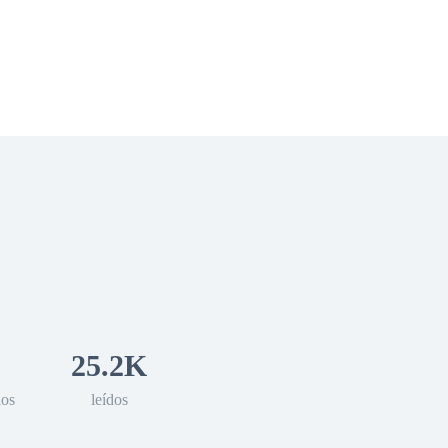
 Romance
Sci-Fi
Guerra
Otros
25.2K
los
leídos