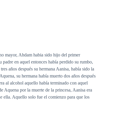
ano mayor, Ahdam habia sido hijo del primer
su padre en aquel entonces había perdido su rumbo,
 tres años después su hermana Aanisa, había sido la
de Aquena, su hermana había muerto dos años después
ra al alcohol aquello había terminado con aquel
de Aquena por la muerte de la princesa, Aanisa era
e ella. Aquello solo fue el comienzo para que los
uel país vecino, pero sin duda lo estaban haciendo