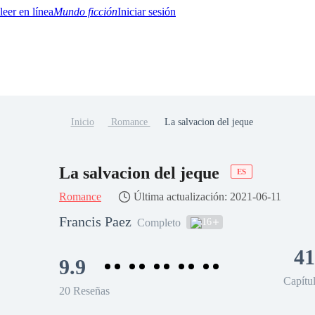
Mundo ficción
Iniciar sesión
Inicio
Romance
La salvacion del jeque
BTQ+
YA/TEEN
Paranormal
Misterio/Thriller
Oriental
Juegos
Historia
MM
La salvacion del jeque
ES
Romance
Última actualización: 2021-06-11
Francis Paez
16
Completo
41
9.9
Capítu
20 Reseñas