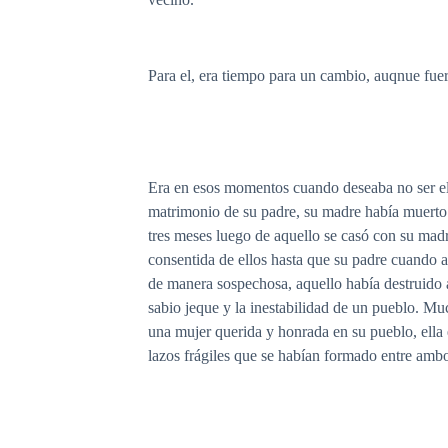
Para el, era tiempo para un cambio, auqnue fuer
Era en esos momentos cuando deseaba no ser el 
matrimonio de su padre, su madre había muerto 
tres meses luego de aquello se casó con su mad
consentida de ellos hasta que su padre cuando 
de manera sospechosa, aquello había destruido 
sabio jeque y la inestabilidad de un pueblo. Mu
una mujer querida y honrada en su pueblo, ella 
lazos frágiles que se habían formado entre ambo
—No, señor. Se niegan a dejar entrar a cualqui