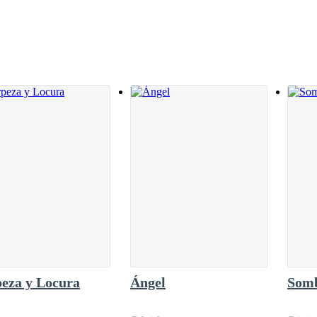
rá.
 mas si estaba en sus manos poder ayudar solo necesitaba un plan de em
omprobar si es verdad—le pregunto.
eza y Locura
Ángel
Somb