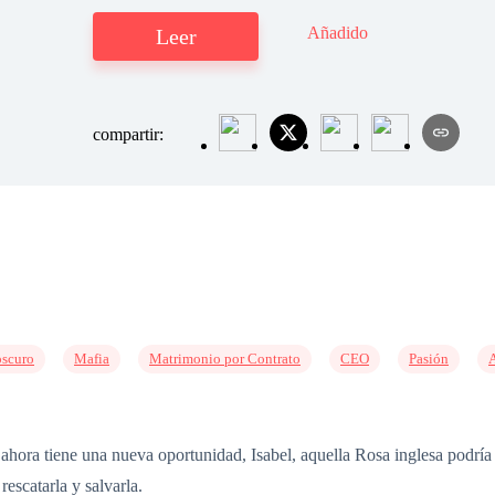
Añadido
Leer
compartir:
scuro
Mafia
Matrimonio por Contrato
CEO
Pasión
A
ahora tiene una nueva oportunidad, Isabel, aquella Rosa inglesa podría 
rescatarla y salvarla.