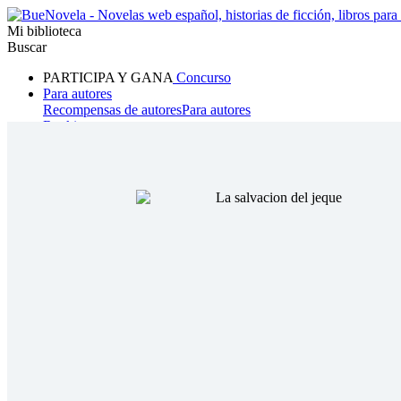
Mi biblioteca
Buscar
PARTICIPA Y GANA
Concurso
Para autores
Recompensas de autores
Para autores
Ranking
Navegar
Novelas
Cuentos Cortos
Todos
Romance
Hombre lobo
Mafia
Sistema
Fantasía
Urbano
LG