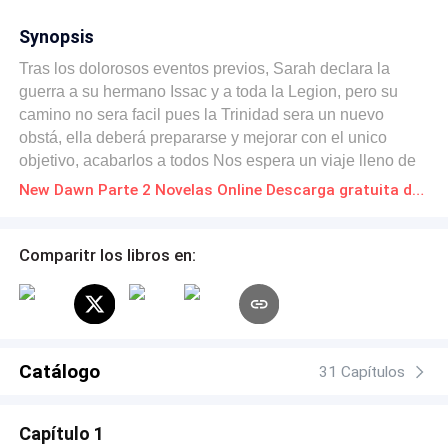
Synopsis
Tras los dolorosos eventos previos, Sarah declara la
guerra a su hermano Issac y a toda la Legion, pero su
camino no sera facil pues la Trinidad sera un nuevo
obstá, ella deberá prepararse y mejorar con el unico
objetivo, acabarlos a todos Nos espera un viaje lleno de
dolorosas emociones y cambios muy abruptos que la
New Dawn Parte 2 Novelas Online Descarga gratuita de PDF
guiaran poco a poco a su lado mas cruel y oscuro... la
Senda de Venganza
Comparitr los libros en:
Catálogo
31 Capítulos
Capítulo 1