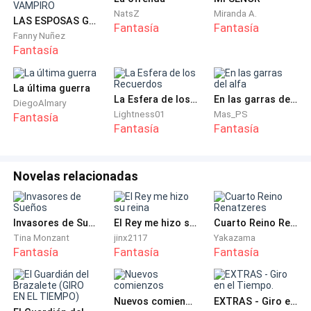
Isaac camina hacia la armería, seguido solamente por
NatsZ
Miranda A.
LAS ESPOSAS GEMELAS DEL REY VAMPIRO
Fantasía
Fantasía
Karen, ahí dentro este se equipa con una escopeta
Fanny Nuñez
recortada, un revolver y una daga.
Fantasía
Karen: ¿Una? Sueles usar dos
La última guerra
La Esfera de los Recuerdos
En las garras del alfa
DiegoAlmary
Lightness01
Mas_PS
Fantasía
Isaac: Perdí una en combate, fui desarmado.
Fantasía
Fantasía
Karen: ¿Tu? ¿Desarmado? Tuvo que ser un adversario
digno
Novelas relacionadas
Isaac queda en silencio un momento, recordando esa
Invasores de Sueños
El Rey me hizo su reina
Cuarto Reino Renatzeres
batalla reñida contra Zack, finalmente el exclama –Lo
Tina Monzant
jinx2117
Yakazama
fue, una verdadera pena, pudo haber sido útil aquí. –
Fantasía
Fantasía
Fantasía
Karen: Sora me contó que estuviste a punto de
perder.
Nuevos comienzos
EXTRAS - Giro en el Tiempo.