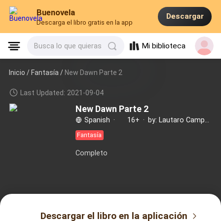
Buenovela
Descargar
Descarga el libro gratis en la app
Mi biblioteca
Busca lo que quieras
Inicio /
Fantasía
/
New Dawn Parte 2
Last Updated: 2021-09-04
New Dawn Parte 2
Spanish
·
16+
·
by: Lautaro Campagna Bobbio
Fantasía
Completo
Descargar el libro en la aplicación