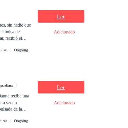
Ler
nes, sin nadie que
 clínica de
Adicionado
a de las manadas
turas
Ongoing
ambién es, al
os personas de
mún, salvo el
a no puede dejar
grando por una
ependiente
Ler
Adicionado
pulsada de la
 cuentas por
turas
Ongoing
 el
Rey
de la