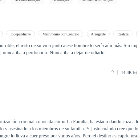
Independiente
Matrimonio por Contrato
Arrogante
Realeza
POV en primera persona
Traición
orrible, el resto de su vida junto a ese hombre lo sería aún más. Sin im
r, nunca iba a perdonarlo. Nunca iba a dejar de odiarlo.
9
14.8K lei
rganización criminal conocida como La Familia, ha estado dando caza a 
o y asesinado a los miembros de su familia. Y justo cuándo cree que los
traición de su propia sangre lo lleva a caer preso por varios años. Pero e