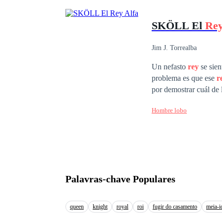
lejana nación de Hiraeth, Cameron III. Llegando a este nuevo y
y a su nuevo jefe, un
SKÖLL El
Re
bajo sus mangas unos c
dónde viene y, sobre t
Jim J. Torrealba
Un nefasto
rey
se sien
problema es que ese
r
por demostrar cuál de 
original.
Hombre lobo
Palavras-chave Populares
queen
knight
royal
roi
fugir do casamento
meia-i