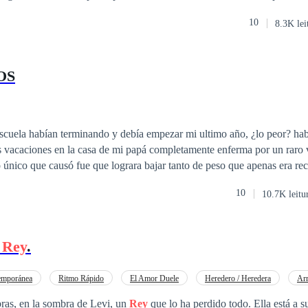
dido pone frente a él la oportunidad de tener lo que más desea; vengan
10
8.3K lei
na que ha amado. ¿Qué será mas fuerte al momento de elegir, el amor,
OS
escuela habían terminando y debía empezar mi ultimo año, ¿lo peor? ha
as vacaciones en la casa de mi papá completamente enferma por un raro 
único que causó fue que lograra bajar tanto de peso que apenas era reconoc
o año del instituto para ir a la universidad, creí que seria un año aburr
10
10.7K leitu
sabía lo equivocada que estaba, porque pareció él y todo se volvió un caos.
l
Rey
.
emporánea
Ritmo Rápido
El Amor Duele
Heredero / Heredera
Arr
nda Oportunidad
Rechazo
Realeza
ras, en la sombra de Levi, un
Rey
que lo ha perdido todo. Ella está a s