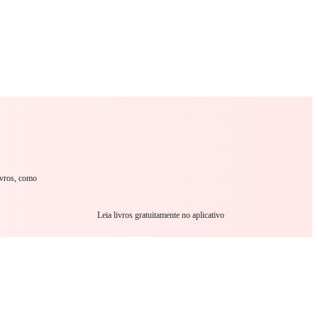
omance
Sci-Fi
Guerra
Outro
ivros, como
Leia livros gratuitamente no aplicativo