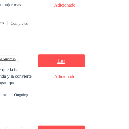
Adicionado
ras
Completed
lo Amoroso
Ler
y que la ha
da y la convierte
Adicionado
engan que
turas
Ongoing