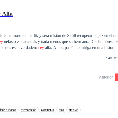
 desconocido país, Gia se enfrentará a sí misma
Rey
misterioso del que no entiende por qué la contrató. Sin embargo, 
y
Alfa
uantos trucos y verdades que revolverán todo en su vida, y que la har
odo, en quién puede confiar.
ta en el trono de marfil, y será misión de Sköll recuperar la paz en el re
ey
nefasto es nada más y nada menos que su hermano. Dos hombres lob
los dos es el verdadero
rey
alfa. Amor, pasión, e intriga en una histori
3.4K lei
Anterior
dade e idosos
premonición
casamento
dios
amistad