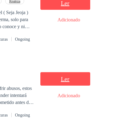
Realeza
Ler
 ( Seja Jeoja )
Adicionado
a como su ( Pingu
turas
Ongoing
istro de la
Ler
frir abusos, estos
nder intentará
Adicionado
ometido antes de
turas
Ongoing