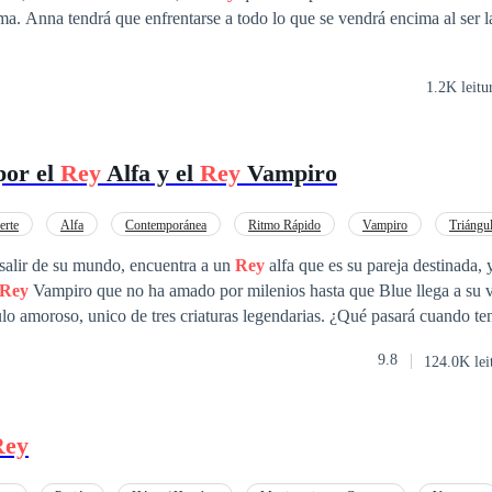
er la mujer mas
1.2K leitu
por el
Rey
Alfa y el
Rey
Vampiro
erte
Alfa
Contemporánea
Ritmo Rápido
Vampiro
Triángu
 Femenino
Realeza
 salir de su mundo, encuentra a un
Rey
alfa que es su pareja destinada, 
Rey
Vampiro que no ha amado por milenios hasta que Blue llega a su vi
ulo amoroso, unico de tres criaturas legendarias. ¿Qué pasará cuando t
a hermosa sirena?
9.8
124.0K lei
Rey