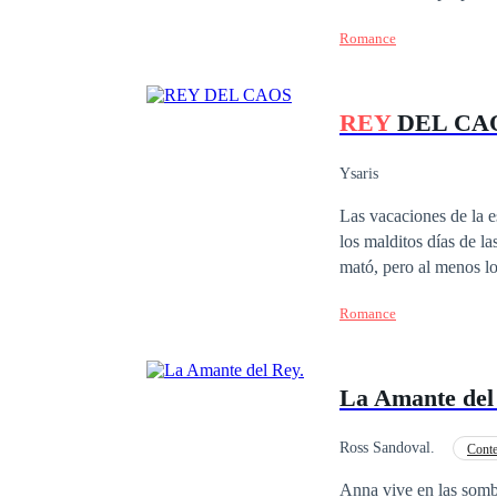
cree que todo esta per
Romance
corre el riesgo de perder a la única perso
o la venganza?
REY
DEL CA
Ysaris
Las vacaciones de la 
los malditos días de l
mató, pero al menos lo 
debía empezar mi ultim
Romance
años... Pero no 
La Amante de
Ross Sandoval.
Cont
Dominante
Segu
Anna vive en las somb