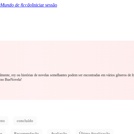
Mundo de ficção
Iniciar sessão
TQ+
YA/TEEN
Paranormal
Mistério/Thriller
Oriental
Jogos
História
MM R
ralmente, rey ou histórias de novelas semelhantes podem ser encontradas em vários gêneros de l
y no BueNovela!
nto
concluído
de
Recomendação
Avaliação
Última Atualização