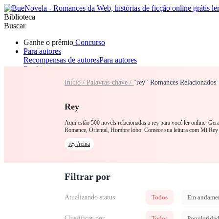
Biblioteca
Buscar
Ganhe o prêmio
Concurso
Para autores
Recompensas de autores
Para autores
Ranking
Navegar
Início /
Palavras-chave /
"rey" Romances Relacionados
Novelas
Contos Curtos
Todos
Romance
Lobisomem
Máfia
Sistema
Fantasia
Urbano
LGB
Rey
Aqui estão 500 novels relacionadas a rey para você ler online. Ge
Romance, Oriental, Hombre lobo. Comece sua leitura com Mi Re
rey /reina
Filtrar por
Atualizando status
Todos
Em andame
Classificar por
Todos
Popularida