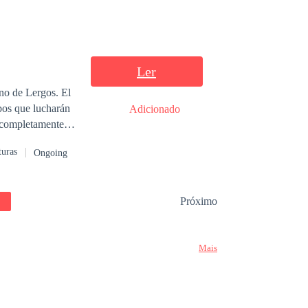
Cameron esconde
án preguntarse de
Ler
ino de Lergos. El
os que lucharán
Adicionado
a completamente
turas
Ongoing
Próximo
Mais