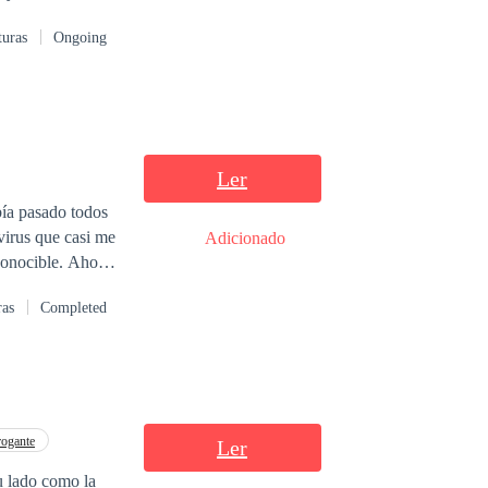
za. Sin embargo,
turas
Ongoing
Ler
bía pasado todos
virus que casi me
Adicionado
ible. Ahora
ido como todos los
ras
Completed
ogante
Ler
u lado como la