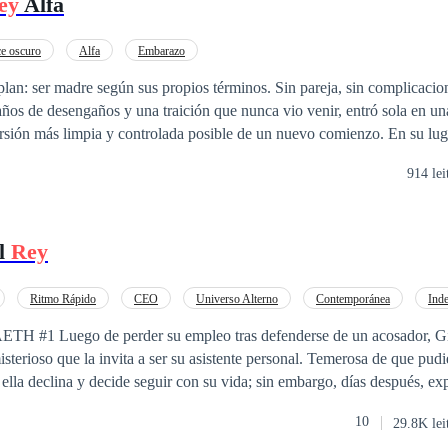
ey
Alfa
e oscuro
Alfa
Embarazo
plan: ser madre según sus propios términos. Sin pareja, sin complicacio
años de desengaños y una traición que nunca vio venir, entró sola en una
ón más limpia y controlada posible de un nuevo comienzo. En su lugar, recibió el
ADN de Dominic Sinclair. Frío, poderoso y en plena campaña para convertirse en el
Rey
Alf
914 lei
ica, Dominic es el último hombre del mundo que Ella habría elegido. T
 hijo por nacer. Cuando sale a la luz el devastador error de la clínica, d
iferentes se ven obligadas a entrar en la vida del otro sin nada en co
el
Rey
complicado. Porque
 de mirarla como si fuera algo para lo que no estaba preparado. Y Ell
, detrás de todo ese dinero y ese control, hay un hombre que sigue san
Ritmo Rápido
CEO
Universo Alterno
Contemporánea
Ind
 resulta que algunas cosas
us
Diferencia de Edad
n acosador, Gianna recibe una
to sobre hombres lobo, acerca de los
ue la invita a ser su asistente personal. Temerosa de que pudiera ser un
 construimos nuestras vidas».
, ella declina y decide seguir con su vida; sin embargo, días después, ex
ra trabajar de todos los bares y restaurantes de la ciudad, y con muchas
10
29.8K lei
 aceptar la oferta de trabajo de aquel misterioso hombre, que resultó ser