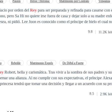
nea
Pasión
Héroe / Heroína:
Matrimonio por Contrato
Venganza
lacio por orden del
Rey
para ser preparada y refinada para casarse con el
se fuera de casa y dejar solo a su madre enferma, solo para
 príncipe de hielo el cual no conoce y ni
a vez a Sa Hi pero hizo cualquier tipo de cosa con el objetivo de tenerl
9.8
11.2K lei
ncipe y así llevar a cabo su venganza contra el padre de la joven el min
 príncipe hacer a un lado el amor y cumplir su cometido?
io
Rebelde
Matrimonio Exprés
De Débil a Fuerte
ey
Robert, bella y carismática. Tras vivir a la sombra de sus padres y su
ormar una alianza. Al no cumplir con sus expectativas, el príncipe Alexa
 princesa tendrá que tomar una decisión y llegar a un acuerdo con su pr
n marcha un macabro plan.
8.5
2.9K lei