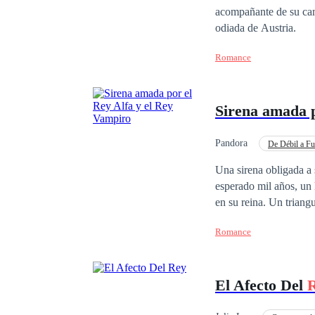
acompañante de su cama. Anna tendrá que enfrentarse a todo lo que se vendrá encima al s
odiada de Austria.
Romance
Sirena amada 
Pandora
De Débil a Fu
Guerrero/a
Poder
Una sirena obligada a
esperado mil años, un
en su reina. Un triang
compartir el amor de l
Romance
El Afecto Del