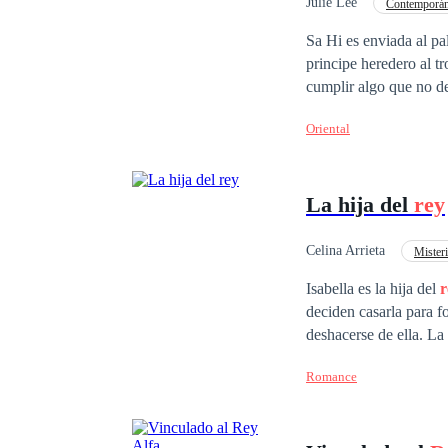
Julie Lee
Contemporá
Poder Femenino
Sa Hi es enviada al pa
principe heredero al trono, pero Sa Hi no quiere ir
cumplir algo que no desea, ni pidió. Lee Joon es conocido como el
siquiera a visto algun
Oriental
mama ) princesa del prí
izquierda. Pero, ¿ qué sucederá cuando los sentimientos que no planeo sean más fuerte que su sed de
venganza? ¿ logrará el
La hija del
rey
Celina Arrieta
Mister
Isabella es la hija del
r
deciden casarla para f
deshacerse de ella. La
que su padre ponga e
Romance