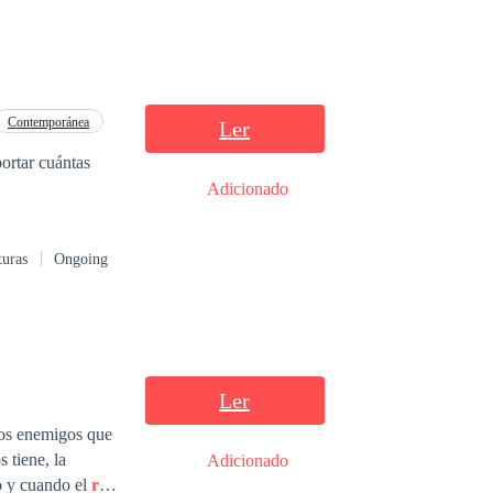
Contemporánea
Ler
portar cuántas
Adicionado
turas
Ongoing
Ler
los enemigos que
 tiene, la
Adicionado
l destino es caprichoso y cuando el
rey