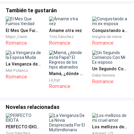
ahora que estás más delgada tus movimientos
También te gustarán
lucirán increíble en el escenario.
Afirmé nuevamente con la cabeza de manera
El Mes Que Fuimos Verdad
Ámame otra vez
Conquistando a mi ex-esposa
automática a pesar de que solo quería girar los ojos,
Major_Canis
Tory Sánchez
Insignia de nieve
mi madre me había inscrito desde los 5 años a la
Romance
Romance
Romance
escuela de ballet clásico, cuando cumplí los 14 ya
había visto y participado en todos los bailes, pero mi
peso era un impedimento para que pudiera hacer un
La Venganza de la Esposa Muda
Un Segundo Comienzo Con Mi Ex-esposo
Mel Polanco
solo en alguna pieza porque "
no me veía
Mamá, ¿dónde está Papá? El Regreso de los hijos abanados
Dalia Herrera
Romance
suficientemente bien
" o "
esa barriga no puedes meterla
LiLhyz
Romance
Romance
ni aguantando la respiración"
, era peor porque las
demás chicas eran esbeltas, bonitas y no dejaran de
burlarse de mí, no es que fuera obesa, pero no era
Novelas relacionadas
como ellas; unas tablas que casi se llevaba el viento,
así que lo dejé y luego de tanta insistencia de mi
madre me uní al equipo de danza clásica de la escuela
PERFECTO IDIOTA
Los mellizos de mi cruel amor
Tory Sánchez
Amunet J.D.