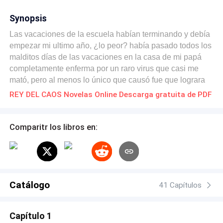
Synopsis
Las vacaciones de la escuela habían terminando y debía
empezar mi ultimo año, ¿lo peor? había pasado todos los
malditos días de las vacaciones en la casa de mi papá
completamente enferma por un raro virus que casi me
mató, pero al menos lo único que causó fue que lograra
bajar tanto de peso que apenas era reconocible. Ahora
REY DEL CAOS Novelas Online Descarga gratuita de PDF
debía empezar mi ultimo año del instituto para ir a la
universidad, creí que seria un año aburrido como todos
los años... Pero no sabía lo equivocada que estaba,
Comparitr los libros en:
porque pareció él y todo se volvió un caos.
Catálogo
41 Capítulos
Capítulo 1