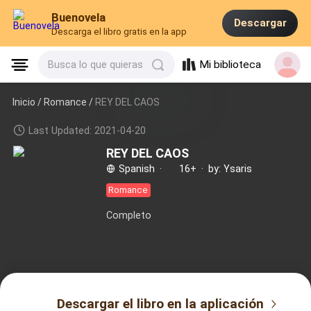
Buenovela
Descargar
Descarga el libro gratis en la app
Mi biblioteca
Busca lo que quieras
Inicio /
Romance
/
REY DEL CAOS
Last Updated: 2021-04-20
REY DEL CAOS
Spanish
·
16+
·
by: Ysaris
Romance
Completo
Descargar el libro en la aplicación