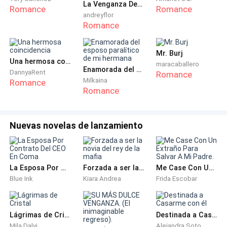
como crédito extra; pero las chicas seguían siendo
La Venganza De La Novia Despreciada Por El Multimillonario
Romance
Romance
igual de crueles a pesar de que yo era mucho mejor en
andreyflor
Romance
los bailes por mi elasticidad y experiencia, pero nunca
logré encajar.
Mr. Burj
Una hermosa coincidencia
Pero luego del raro virus que atacó mi estómago, el
maracaballero
Enamorada del esposo paralítico de mi hermana
DannyaRent
Romance
vómito, la fiebre y falta de apetito me hicieron perder
Milkaina
Romance
Romance
casi 10 kilos este verano, definitivamente todo un
cambio, mi madre se alegró de botarme toda la ropa
oscura que me gustaba usar que ya no me quedaba y
Nuevas novelas de lanzamiento
la reemplazó por ropa más ajustada y de colores
pasteles, lo admitía, también me gustó la nueva ropa,
era más bonita.
La Esposa Por Contrato Del CEO En Coma
Forzada a ser la novia del rey de la mafia
Me Case Con Un Extraño Para Salvar A Mi Padre.
Blue Ink
Kiara Andrea
Frida Escobar
Me bajé del auto y entré al instituto sintiendo atraer la
mirada de algunas personas a medida que caminaba
por el pasillo, me sentía un poco intimidada, nunca
Lágrimas de Cristal
Destinada a Casarme con él
había llamado tanto la atención en los años
Mila Dalvi
Alejandra Soto