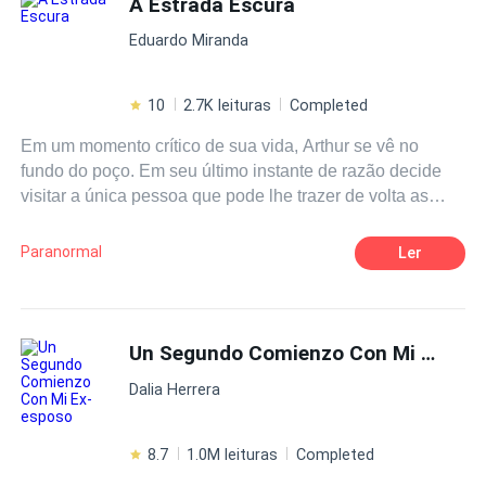
A Estrada Escura
Pasión
Traición
desencadenará una serie de acontecimientos que les
Eduardo Miranda
harán ver el destino que les corresponde a los dos.
10
2.7K leituras
Completed
Em um momento crítico de sua vida, Arthur se vê no
fundo do poço. Em seu último instante de razão decide
visitar a única pessoa que pode lhe trazer de volta as
forças para seguir em frente, porém a jornada será longa
e desafiadora, Arthur enfrentará seus maiores conflitos e
Paranormal
Ler
medos ao passar por um processo sinistro e aterrorizador.
Un Segundo Comienzo Con Mi Ex-esposo
Dalia Herrera
8.7
1.0M leituras
Completed