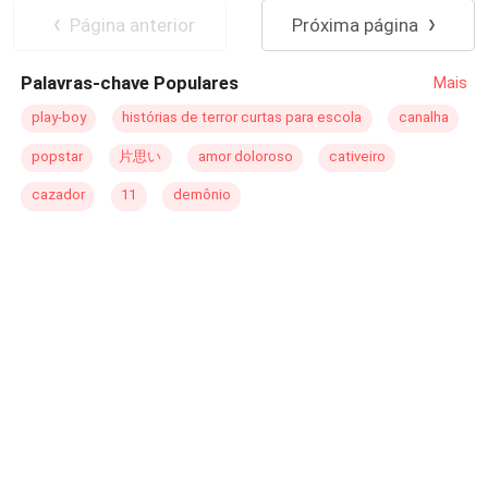
han pasado por lo mismo y buscan consejos, entonces
dispuesta a cambiar su destino, salvar a su padre y
Venganza
Rebelde
Página anterior
Próxima página
llegan a la sección de nuestra amiga, Emma Jones. Ella
posiblemente encontrar el verdadero amor, en los brazos
a dejado de creer en el amor, pero siempre hay un
de quien menos pensó posible… Alexander Blackwood,
Palavras-chave Populares
Mais
roto...para un descosido."
el hermano mayor de su esposo.
play-boy
histórias de terror curtas para escola
canalha
popstar
片思い
amor doloroso
cativeiro
cazador
11
demônio