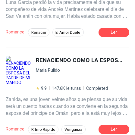
Luna García perdió la vida precisamente el día que su
compañero de vida Andrés Martínez celebrara el día de
San Valentín con otra mujer. Había estado casada con él
durante ocho largos años, tiempo en el cual ella se había
dejado perder a sí misma en su intento desesperado por
Romance
Ler
Renacer
El Amor Duele
mantener ese endeble amor, más en las traicioneras
CEO
Arrepentimiento
Chico malo
vueltas de la vida y el corazón, eso no valió de nada y
había sido miserablemente dejada a su propia suerte.
Mas fue después de su separación, cuando los médicos
RENACIENDO COMO LA ESPOSA DEL PADRE DE MI MARIDO
descubrieron que su cuerpo cargaba consigo un
Maria Pulido
abominable cáncer el cual estaba irremediablemente
carcomiendo lo más profundo de su ser. Pero ella muy
inocentemente continuaba aun con su anhelo de luchar
9.9
147.6K leituras
Completed
por el amor de Andrés, aun si eso conllevara que fuese
Zahida, es una joven veinte años que piensa que su vida
hasta su último suspiro. El cual llego ese fatídico día, ella
será un cuento hadas cuando se convierte en la segunda
esperándolo, él nunca se presentó. Llena de
esposa del príncipe de Omán; pero ella está muy lejos de
arrepentimiento por todos sus errores cometidos en vida,
ello al descubrir que su único propósito en este
y justo cuando su vida llegaba a sus últimos suspiros ella
matrimonio, es servir como una fuente de sangre para la
con toda la fuerza de su corazón exclamo:—Andrés... Si
Romance
Ler
Ritmo Rápido
Venganza
primera esposa. Determinada a cambiar su destino de
pudiera tener vida de nuevo, ¡Nunca cometería de nuevo