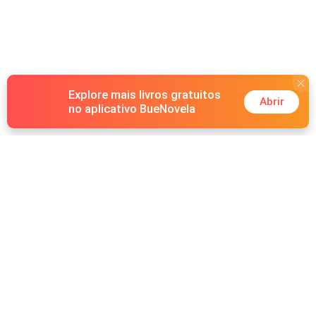
Explore mais livros gratuitos
Abrir
no aplicativo BueNovela
Hot Genres
Romance
Recursos
Lobisomem
Palavras-chave
Redes sociais
Máfia
Pesquisas importantes