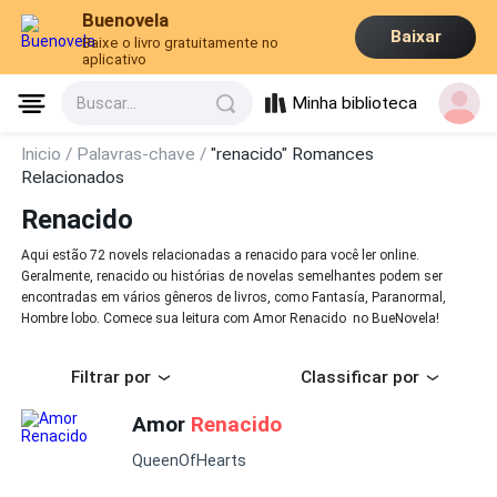
Buenovela
Baixar
Baixe o livro gratuitamente no
aplicativo
Minha biblioteca
Buscar...
Inicio /
Palavras-chave /
"renacido" Romances
Relacionados
Renacido
Aqui estão 72 novels relacionadas a renacido para você ler online.
Geralmente, renacido ou histórias de novelas semelhantes podem ser
encontradas em vários gêneros de livros, como Fantasía, Paranormal,
Hombre lobo. Comece sua leitura com Amor Renacido no BueNovela!
Filtrar por
Classificar por
Amor
Renacido
QueenOfHearts