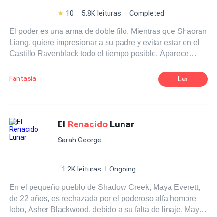
10
5.8K leituras
Completed
El poder es una arma de doble filo. Mientras que Shaoran
Liang, quiere impresionar a su padre y evitar estar en el
Castillo Ravenblack todo el tiempo posible. Aparece
Orquídea Brown, decidida a enfrentar todo un sistema de
hombres lobos para tomar el control de su herencia que
Fantasía
Ler
le pertenece desde que nació. Para su mala suerte, sus
padres la amenazan con cumplir un matrimonio bajo
obligación con uno de los alfas más prepotente, cínico y
antiguo de su mundo, pero Orquídea pone las cartas
El
Renacido
Lunar
sobre la mesa para decidir su propio destino. Entonces
Sarah George
aparece Damián Heart quién quiere ayudarla a pesar de
que se convierte en su enemigo. Sin embargo, en medio
de todo esto. Ambos tienen que unir sus diferencias para
1.2K leituras
Ongoing
salvar al mundo. ¿Acaso siempre el poder será más
En el pequeño pueblo de Shadow Creek, Maya Everett,
poderoso que el amor?
de 22 años, es rechazada por el poderoso alfa hombre
lobo, Asher Blackwood, debido a su falta de linaje. Maya